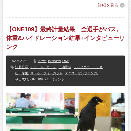
詳細を見る
【ONE109】最終計量結果 全選手がパス。
体重&ハイドレーション結果+インタビューリ
ンク
2020.02.28
News
Interview
ONE
江藤公洋
,
アミール・カーン
,
三浦彩佳
,
ティファニー・テオ
,
山口芽生
,
リトゥ・フォーガット
,
デニス・ザンボアンガ
,
秋山成勲
,
ONE109
,
ぺ・ミョンホ