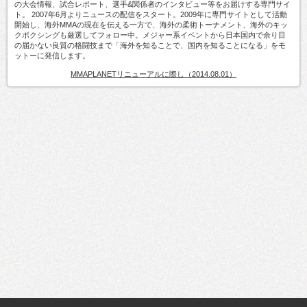
の大会情報、試合レポート、選手&関係者のインタビュー等をお届けする専門サイ
ト。 2007年6月よりニュースの配信をスタート。2009年に専門サイトとして活動
開始し、海外MMAの現在を伝える一方で、海外の柔術トーナメント、海外のキッ
クボクシングも厳選してフォロー中。メジャー系イベントから日本国内で余り目
の届かない良質の格闘技まで「海外を知ることで、国内を知ることになる」をモ
ットーに発信します。
MMAPLANETリニューアルに際し（2014.08.01）