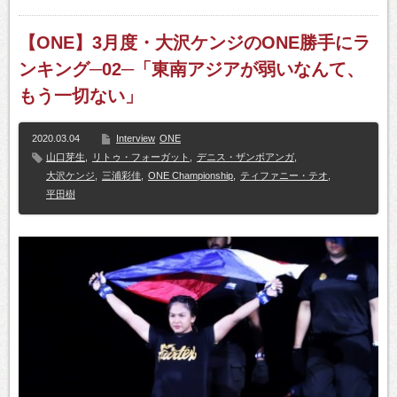
【ONE】3月度・大沢ケンジのONE勝手にラ
ンキング─02─「東南アジアが弱いなんて、
もう一切ない」
2020.03.04
Interview
ONE
山口芽生
,
リトゥ・フォーガット
,
デニス・ザンボアンガ
,
大沢ケンジ
,
三浦彩佳
,
ONE Championship
,
ティファニー・テオ
,
平田樹