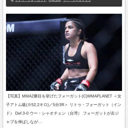
【写真】MMA2勝目を挙げたフォーガット(C)MMAPLANET ＜女
子アトム級(※52.2キロ)／5分3R＞ リトゥ・フォーガット（イン
ド） Def.3-0 ウー・シャオチェン（台湾） フォーガットが左ジ
ャブを伸ばしなが…