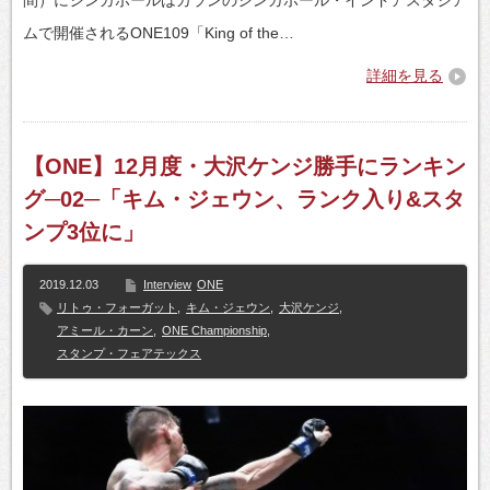
ムで開催されるONE109「King of the…
詳細を見る
【ONE】12月度・大沢ケンジ勝手にランキン
グ─02─「キム・ジェウン、ランク入り&スタ
ンプ3位に」
2019.12.03
Interview
ONE
リトゥ・フォーガット
,
キム・ジェウン
,
大沢ケンジ
,
アミール・カーン
,
ONE Championship
,
スタンプ・フェアテックス