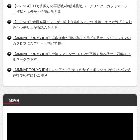
【RIZIN54】11カ月振りの再起戦=伊藤裕樹戦へ、アリベク・ガジャマトフ
「打撃とは何かを伊藤に教える」
【RIZIN54】武田光司がフェザー級上位進出をかけて摩嶋一整と対戦「玄人好
みかつ盛り上がる試合をする」
【JMMAF TOKYO IFM】浜名海歩が腰の強さと投げを見せ、タジキスタンの
カフロフにスプリット判定で勝利
【JMMAF TOKYO IFM】台湾ファイターのリンが西嶋を組み伏せ、西嶋をフ
ルマークで下す
【JMMAF TOKYO IFM】ロシアのビリナイがサイドポジションからのパンチ
連打で松本にTKO勝利
Movie