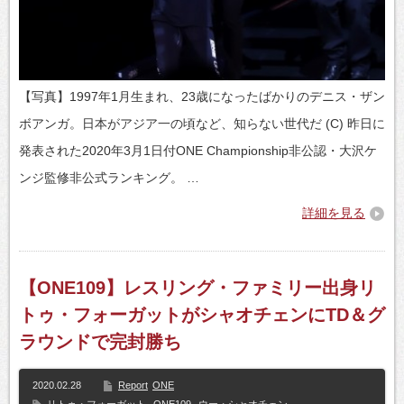
【写真】1997年1月生まれ、23歳になったばかりのデニス・ザン
ボアンガ。日本がアジア一の頃など、知らない世代だ (C) 昨日に
発表された2020年3月1日付ONE Championship非公認・大沢ケ
ンジ監修非公式ランキング。 …
詳細を見る
【ONE109】レスリング・ファミリー出身リ
トゥ・フォーガットがシャオチェンにTD＆グ
ラウンドで完封勝ち
2020.02.28
Report
ONE
リトゥ・フォーガット
,
ONE109
,
ウー・シャオチェン