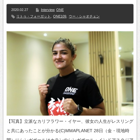
2020.02.27
Interview
ONE
リトゥ・フォーガット
,
ONE109
,
ウー・シャオチェン
【写真】立派なカリフラワー・イヤー、彼女の人生がレスリング
と共にあったことが分かる(C)MMAPLANET 28日（金・現地時
間）にシンガポールはカランのシンガポール・インドアスタジア