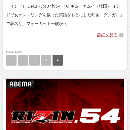
（インド） Def.1R3分37秒by TKO キム・ナムイ（韓国） イン
ドで女子レスリングを扱った実話をもとにした映画「ダンガル」
で著名な、フォーガット一族から…
詳細を見る
PAGE NAVI
«
1
2
3
4