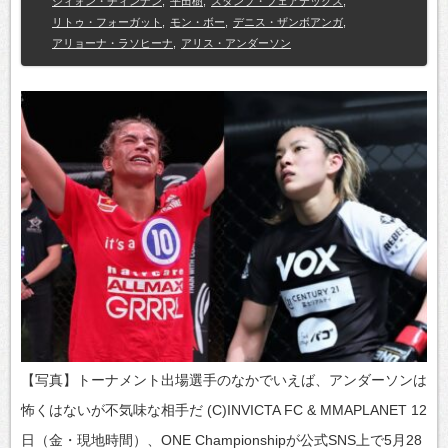
シィォン・ヂィンナン
,
平田樹
,
スタンプ・フェアテックス
,
リトゥ・フォーガット
,
モン・ボー
,
デニス・ザンボアンガ
,
アリョーナ・ラソヒーナ
,
アリス・アンダーソン
【写真】トーナメント出場選手のなかでいえば、アンダーソンは
怖くはないが不気味な相手だ (C)INVICTA FC & MMAPLANET 12
日（金・現地時間）、ONE Championshipが公式SNS上で5月28