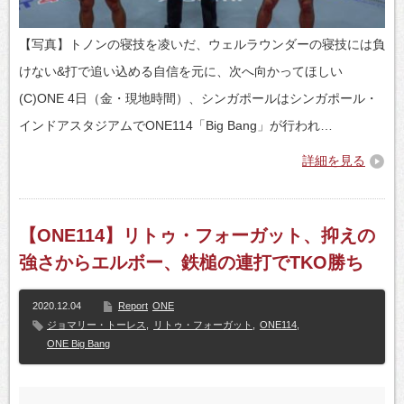
【写真】トノンの寝技を凌いだ、ウェルラウンダーの寝技には負
けない&打で追い込める自信を元に、次へ向かってほしい
(C)ONE 4日（金・現地時間）、シンガポールはシンガポール・
インドアスタジアムでONE114「Big Bang」が行われ…
詳細を見る
【ONE114】リトゥ・フォーガット、抑えの
強さからエルボー、鉄槌の連打でTKO勝ち
2020.12.04
Report
ONE
ジョマリー・トーレス
,
リトゥ・フォーガット
,
ONE114
,
ONE Big Bang