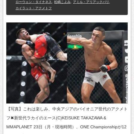
ローウェン・タイナネス
,
松嶋こよみ
,
アミル・アリアックバリ
,
カイラット・アクメトフ
【写真】これは楽しみ、中央アジアのパイオニア世代のアクメト
フ✖新世代ラカイのエース(C)KEISUKE TAKAZAWA &
MMAPLANET 23日（月・現地時間）、ONE Championshipが12