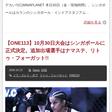
デカい!!(C)MMAPLANET 本日30日（金・現地時間）、シンガポ
ールはカランのシンガポール・インドアスタジアム…
詳細を見る
【ONE113】10月30日大会はシンガポールに
正式決定。追加出場選手はナマステ、リト
ゥ・フォーガット!!
2020.10.13
News
ONE
ノウ・スレイ・ポブ
,
リトゥ・フォーガット
,
ONE113