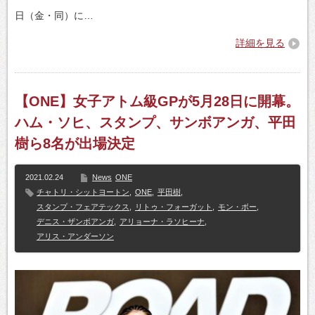
日（金・同）に…
詳細を見る
【ONE】女子アトム級GPが5月28日に開幕。
ハム・ソヒ、スタンプ、サンボアンガ、平田
樹ら8名が出場決定
2021.02.24
News
ONE
チャトリ・シットヨートン
,
ONE
,
平田樹
,
スタンプ・フェアテックス
,
リトゥ・フォーガット
,
モン・ボー
,
デニス・ザンボアンガ
,
アリョーナ・ラソヒーナ
,
アリス・アンダーソン