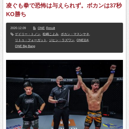
凌ぐも拳で恐怖は与えられず。ボカンは37秒
KO勝ち
2020.12.09
ONE
Result
ゲイリー・トノン
,
松嶋こよみ
,
ボカン・マスンヤネ
,
リトゥ・フォーガット
,
ジヒン・ラズワン
,
ONE114
,
ONE Big Bang