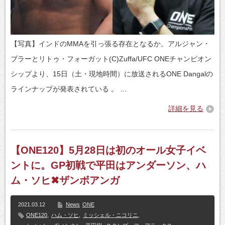
【写真】インドのMMAを引っ張る存在となるか。アルジャン・
ブラーとリトゥ・フォーガット(C)Zuffa/UFC ONEチャンピオン
シップより、15日（土・現地時間）に放送されるONE Dangalの
ラインナップが発表されている 。 …
詳細を見る
【ONE120】5月28日は初のオール女子イベ
ントに。GP初戦で平田はアンダーソン、ハ
ム・ソヒ✖ザンボアンガ
2021.03.12
News
ONE
ONE120
,
ハム・ソヒ
,
ミッシェル・ニコリニ
,