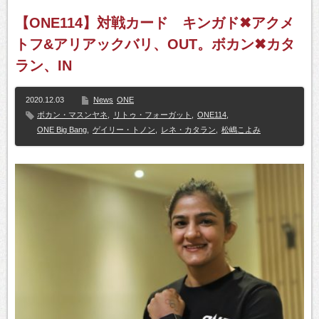
【ONE114】対戦カード キンガド✖アクメ
トフ&アリアックバリ、OUT。ボカン✖カタ
ラン、IN
2020.12.03
News
ONE
ボカン・マスンヤネ
,
リトゥ・フォーガット
,
ONE114
,
ONE Big Bang
,
ゲイリー・トノン
,
レネ・カタラン
,
松嶋こよみ