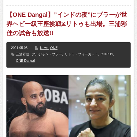
【ONE Dangal】”インドの夜”にブラーが世
界ヘビー級王座挑戦&リトゥも出場。三浦彩
佳の試合も放送!!
2021.05.05
News
ONE
三浦彩佳
,
アルジャン・ブラー
,
リトゥ・フォーガット
,
ONE119
,
ONE Dangal