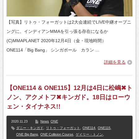
【写真】リトゥ・フォーガットは2大会連続でLIVE中継オープニ
ングに。インディアンMMAを引っ張る存在になるか
(C)MMAPLANET 2020年12月4日（金・現地時間）
ONE114「Big Bang」 シンガポール カラン …
詳細を見る
【ONE114 & ONE115】12月は4日に松嶋✖ト
ノン、アクメトフ✖キンガド。18日はローウ
ェン・タイナネス!!
2020.11.23
News
ONE
ダニー・キンガド
,
リトゥ・フォーガット
,
ONE114
,
ONE115
,
ONE Big Bang
,
ONE Collision Course
,
ゲイリー・トノン
,