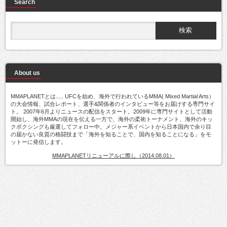
Search
About us
MMAPLANETとは..... UFCを始め、海外で行われているMMA( Mixed Martial Arts）
の大会情報、試合レポート、選手&関係者のインタビュー等をお届けする専門サイ
ト。 2007年6月よりニュースの配信をスタート。2009年に専門サイトとして活動
開始し、海外MMAの現在を伝える一方で、海外の柔術トーナメント、海外のキッ
クボクシングも厳選してフォロー中。メジャー系イベントから日本国内で余り目
の届かない良質の格闘技まで「海外を知ることで、国内を知ることになる」をモ
ットーに発信します。
MMAPLANETリニューアルに際し（2014.08.01）