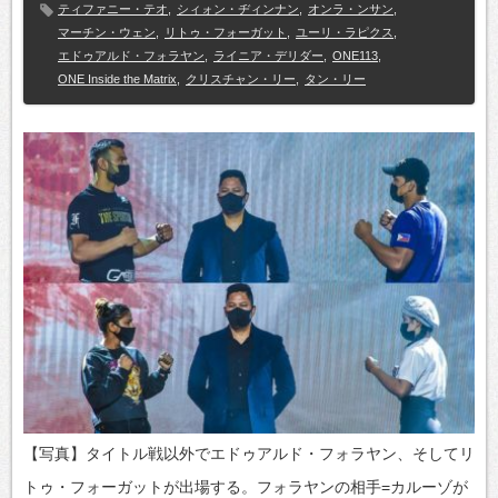
ティファニー・テオ
,
シィォン・ヂィンナン
,
オンラ・ンサン
,
マーチン・ウェン
,
リトゥ・フォーガット
,
ユーリ・ラピクス
,
エドゥアルド・フォラヤン
,
ライニア・デリダー
,
ONE113
,
ONE Inside the Matrix
,
クリスチャン・リー
,
タン・リー
【写真】タイトル戦以外でエドゥアルド・フォラヤン、そしてリ
トゥ・フォーガットが出場する。フォラヤンの相手=カルーゾが