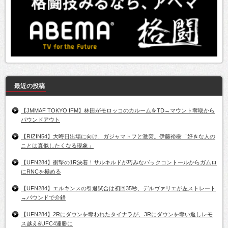
最近の投稿
【JMMAF TOKYO IFM】林田がモロッコのカルームをTD→マウント奪取から
パウンドアウト
【RIZIN54】大晦日出場に向け、ガジャマトフと激突。伊藤裕樹「好きな人の
ことは真似したくなる現象」
【UFN284】衝撃の1R決着！サルキルドが巧みなバックコントールからガムロ
にRNCを極める
【UFN284】エルキンスの引退試合は初回35秒、デルヴァリエが左ストレート
→パウンドで介錯
【UFN284】2Rにダウンを奪われたタイナラが、3Rにダウンを奪い返しレモ
ス越え&UFC4連勝に