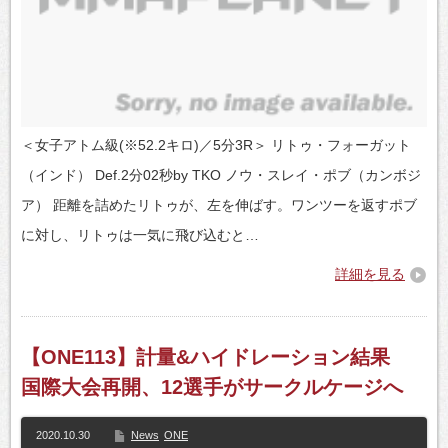
＜女子アトム級(※52.2キロ)／5分3R＞ リトゥ・フォーガット
（インド） Def.2分02秒by TKO ノウ・スレイ・ポブ（カンボジ
ア） 距離を詰めたリトゥが、左を伸ばす。ワンツーを返すポブ
に対し、リトゥは一気に飛び込むと…
詳細を見る
【ONE113】計量&ハイドレーション結果
国際大会再開、12選手がサークルケージへ
2020.10.30
News
ONE