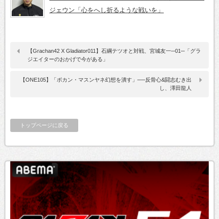
ジェウン「心をへし折るような戦いを」
【Grachan42 X Gladiator011】石綱テツオと対戦、宮城友一─01─「グラ
ジエイターのおかげで今がある」
【ONE105】「ボカン・マスンヤネ幻想を潰す」──反骨心&闘志むき出
し、澤田龍人
トップページに戻る