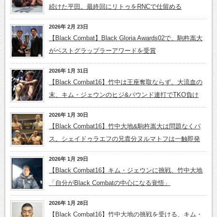
続けた平田。最終回にリトゥをRNCで仕留める
2026年 2月 23日
【Black Combat】Black Gloria Awards02で、駒杵嵩大
がベストグラップラーアワードを受賞
2026年 1月 31日
【Black Combat16】竹中は王座奪取ならず。大流血の
末、キム・ジェウンのヒジ&パウンド連打でTKO負け
2026年 1月 30日
【Black Combat16】竹中大地&駒杵嵩大は問題なくパ
ス。シェイドゥラエフの兄貴分ヌルマトフは一触即発
2026年 1月 29日
【Black Combat16】キム・ジェウンに挑戦、竹中大地
「自分がBlack Combatの中心になる覚悟」
2026年 1月 28日
【Black Combat16】竹中大地の挑戦を受ける、キム・