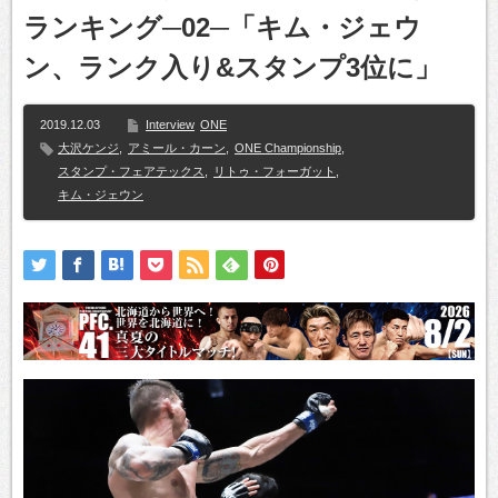
ランキング─02─「キム・ジェウ
ン、ランク入り&スタンプ3位に」
2019.12.03
Interview
ONE
大沢ケンジ
,
アミール・カーン
,
ONE Championship
,
スタンプ・フェアテックス
,
リトゥ・フォーガット
,
キム・ジェウン