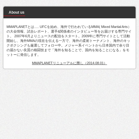
About us
MMAPLANETとは..... UFCを始め、海外で行われているMMA( Mixed Martial Arts）
の大会情報、試合レポート、選手&関係者のインタビュー等をお届けする専門サイ
ト。 2007年6月よりニュースの配信をスタート。2009年に専門サイトとして活動
開始し、海外MMAの現在を伝える一方で、海外の柔術トーナメント、海外のキッ
クボクシングも厳選してフォロー中。メジャー系イベントから日本国内で余り目
の届かない良質の格闘技まで「海外を知ることで、国内を知ることになる」をモ
ットーに発信します。
MMAPLANETリニューアルに際し（2014.08.01）