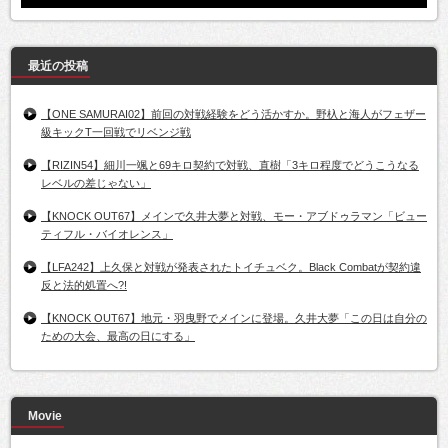
最近の投稿
【ONE SAMURAI02】前回の対戦経験をどう活かすか。野杁と海人がフェザー
級キックT一回戦でリベンジ戦
【RIZIN54】細川一颯と69キロ契約で対戦、直樹「3キロ程度でどうこうなる
レベルの差じゃない」
【KNOCK OUT67】メインで久井大夢と対戦、モー・アブドゥラマン「ビュー
ティフル・バイオレンス」
【LFA242】上久保と対戦が発表されたトイチュベク。Black Combatが契約違
反と法的処置へ?!
【KNOCK OUT67】地元・羽曳野でメインに登場。久井大夢「この日は自分の
ための大会、最高の日にする」
Movie