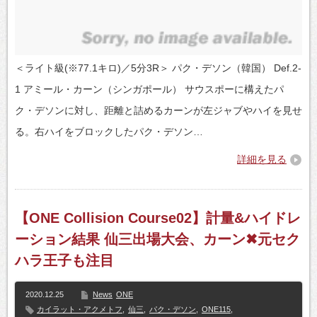
＜ライト級(※77.1キロ)／5分3R＞ パク・デソン（韓国） Def.2-
1 アミール・カーン（シンガポール） サウスポーに構えたパ
ク・デソンに対し、距離と詰めるカーンが左ジャブやハイを見せ
る。右ハイをブロックしたパク・デソン…
詳細を見る
【ONE Collision Course02】計量&ハイドレ
ーション結果 仙三出場大会、カーン✖元セク
ハラ王子も注目
2020.12.25
News
ONE
カイラット・アクメトフ
,
仙三
,
パク・デソン
,
ONE115
,