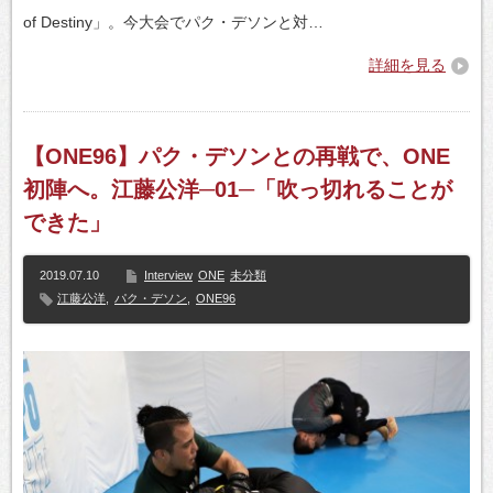
of Destiny」。今大会でパク・デソンと対…
詳細を見る
【ONE96】パク・デソンとの再戦で、ONE
初陣へ。江藤公洋─01─「吹っ切れることが
できた」
2019.07.10
Interview
ONE
未分類
江藤公洋
,
パク・デソン
,
ONE96