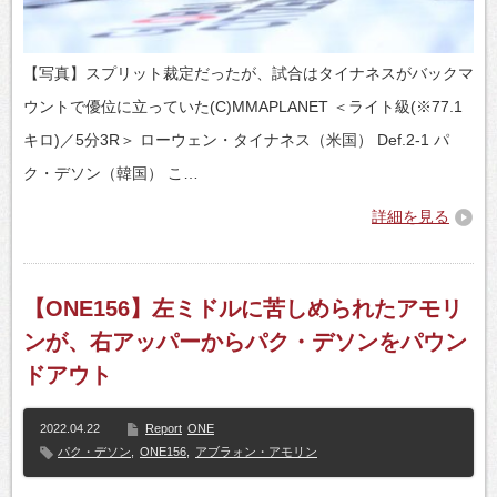
【写真】スプリット裁定だったが、試合はタイナネスがバックマ
ウントで優位に立っていた(C)MMAPLANET ＜ライト級(※77.1
キロ)／5分3R＞ ローウェン・タイナネス（米国） Def.2-1 パ
ク・デソン（韓国） こ…
詳細を見る
【ONE156】左ミドルに苦しめられたアモリ
ンが、右アッパーからパク・デソンをパウン
ドアウト
2022.04.22
Report
ONE
パク・デソン
,
ONE156
,
アブラォン・アモリン