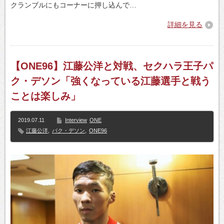
クランブルにもコーナーに押し込んで…
詳細を見る
【ONE96】江藤公洋と対戦、セクハラ王子パ
ク・デソン「強くなっている江藤選手と戦う
ことは楽しみ」
2019.07.11
Interview
ONE
江藤公洋
,
パク・デソン
,
ONE96