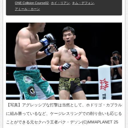
ONE Collision Course02
,
ホイ・リアン
,
キム・デフォン
,
アミール・カーン
【写真】アグレッシブな打撃は当然として、ホドリゴ・カプラル
に組み勝っているなど、ケージレスリングでの削り合いも応じる
ことができる元セクハラ王者パク・デソン(C)MMAPLANET 25