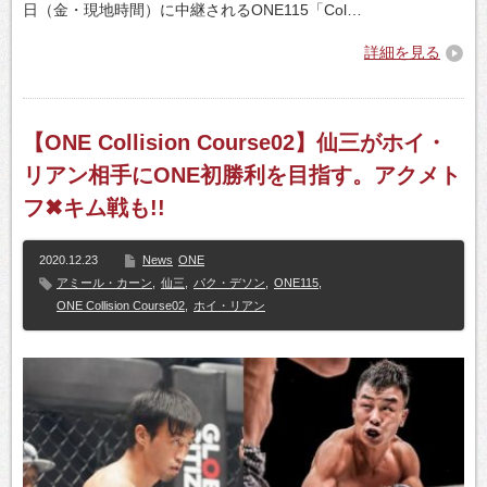
日（金・現地時間）に中継されるONE115「Col…
詳細を見る
【ONE Collision Course02】仙三がホイ・
リアン相手にONE初勝利を目指す。アクメト
フ✖キム戦も!!
2020.12.23
News
ONE
アミール・カーン
,
仙三
,
パク・デソン
,
ONE115
,
ONE Collision Course02
,
ホイ・リアン