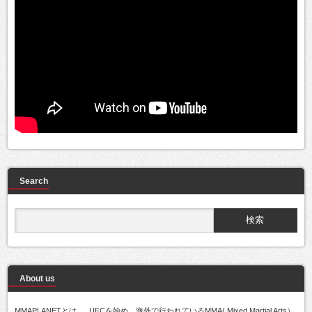
Search
About us
MMAPLANETとは..... UFCを始め、海外で行われているMMA( Mixed Martial Arts）