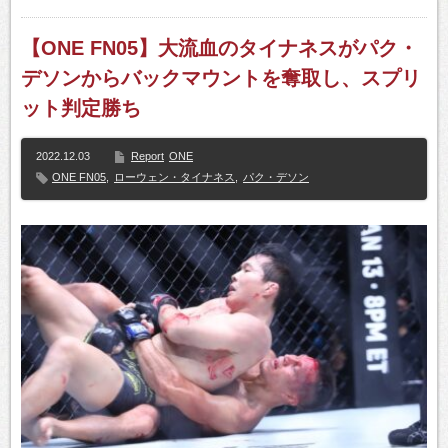
【ONE FN05】大流血のタイナネスがパク・
デソンからバックマウントを奪取し、スプリ
ット判定勝ち
2022.12.03
Report
ONE
ONE FN05
,
ローウェン・タイナネス
,
パク・デソン