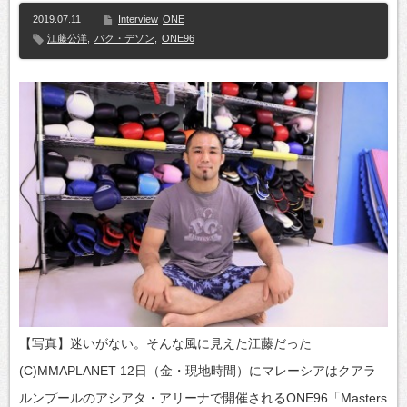
2019.07.11
Interview
ONE
江藤公洋
,
パク・デソン
,
ONE96
【写真】迷いがない。そんな風に見えた江藤だった
(C)MMAPLANET 12日（金・現地時間）にマレーシアはクアラ
ルンプールのアシアタ・アリーナで開催されるONE96「Masters