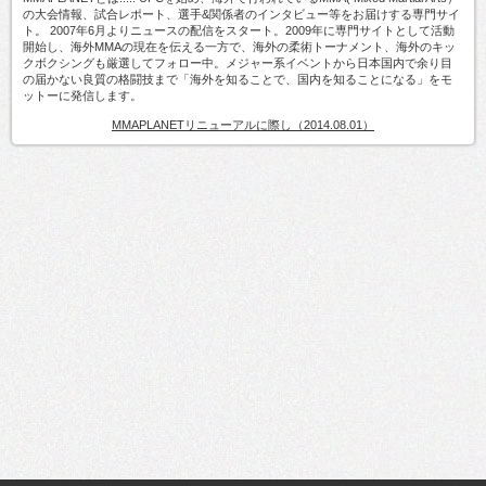
の大会情報、試合レポート、選手&関係者のインタビュー等をお届けする専門サイ
ト。 2007年6月よりニュースの配信をスタート。2009年に専門サイトとして活動
開始し、海外MMAの現在を伝える一方で、海外の柔術トーナメント、海外のキッ
クボクシングも厳選してフォロー中。メジャー系イベントから日本国内で余り目
の届かない良質の格闘技まで「海外を知ることで、国内を知ることになる」をモ
ットーに発信します。
MMAPLANETリニューアルに際し（2014.08.01）