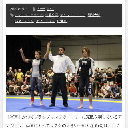
2019.06.07
News
ONE
ミシェル・ニコリニ
,
江藤公洋
,
アンジェラ・リー
,
阿部大治
,
パク・デソン
,
エブ・ティン
,
ONE96
【写真】かつてグラップリングでニコリニに完敗を喫しているア
ンジェラ。両者にとってリスクの大きい一戦となる(C)LEE LI 7