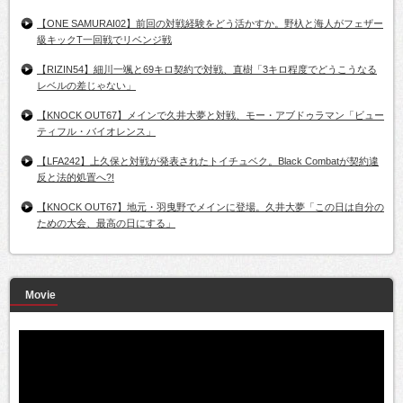
【ONE SAMURAI02】前回の対戦経験をどう活かすか。野杁と海人がフェザー
級キックT一回戦でリベンジ戦
【RIZIN54】細川一颯と69キロ契約で対戦、直樹「3キロ程度でどうこうなる
レベルの差じゃない」
【KNOCK OUT67】メインで久井大夢と対戦、モー・アブドゥラマン「ビュー
ティフル・バイオレンス」
【LFA242】上久保と対戦が発表されたトイチュベク。Black Combatが契約違
反と法的処置へ?!
【KNOCK OUT67】地元・羽曳野でメインに登場。久井大夢「この日は自分の
ための大会、最高の日にする」
Movie