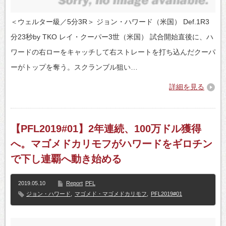
＜ウェルター級／5分3R＞ ジョン・ハワード（米国） Def.1R3
分23秒by TKO レイ・クーパー3世（米国） 試合開始直後に、ハ
ワードの右ローをキャッチして右ストレートを打ち込んだクーパ
ーがトップを奪う。スクランブル狙い…
詳細を見る
【PFL2019#01】2年連続、100万ドル獲得
へ。マゴメドカリモフがハワードをギロチン
で下し連覇へ動き始める
2019.05.10
Report
PFL
ジョン・ハワード
,
マゴメド・マゴメドカリモフ
,
PFL2019#01