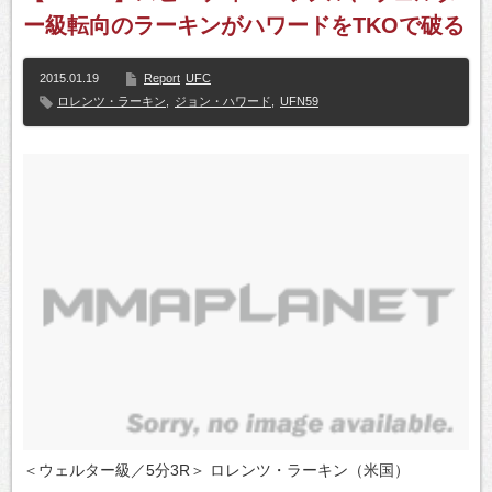
ー級転向のラーキンがハワードをTKOで破る
2015.01.19
Report
UFC
ロレンツ・ラーキン
,
ジョン・ハワード
,
UFN59
＜ウェルター級／5分3R＞ ロレンツ・ラーキン（米国）