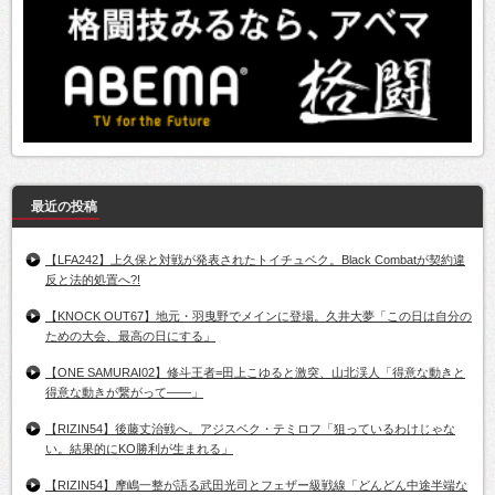
最近の投稿
【LFA242】上久保と対戦が発表されたトイチュベク。Black Combatが契約違
反と法的処置へ?!
【KNOCK OUT67】地元・羽曳野でメインに登場。久井大夢「この日は自分の
ための大会、最高の日にする」
【ONE SAMURAI02】修斗王者=田上こゆると激突、山北渓人「得意な動きと
得意な動きが繋がって――」
【RIZIN54】後藤丈治戦へ。アジスベク・テミロフ「狙っているわけじゃな
い。結果的にKO勝利が生まれる」
【RIZIN54】摩嶋一整が語る武田光司とフェザー級戦線「どんどん中途半端な