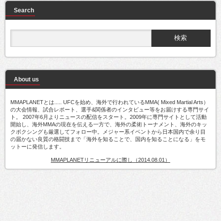
Search
About us
MMAPLANETとは..... UFCを始め、海外で行われているMMA( Mixed Martial Arts）
の大会情報、試合レポート、選手&関係者のインタビュー等をお届けする専門サイ
ト。 2007年6月よりニュースの配信をスタート。2009年に専門サイトとして活動
開始し、海外MMAの現在を伝える一方で、海外の柔術トーナメント、海外のキッ
クボクシングも厳選してフォロー中。メジャー系イベントから日本国内で余り目
の届かない良質の格闘技まで「海外を知ることで、国内を知ることになる」をモ
ットーに発信します。
MMAPLANETリニューアルに際し（2014.08.01）