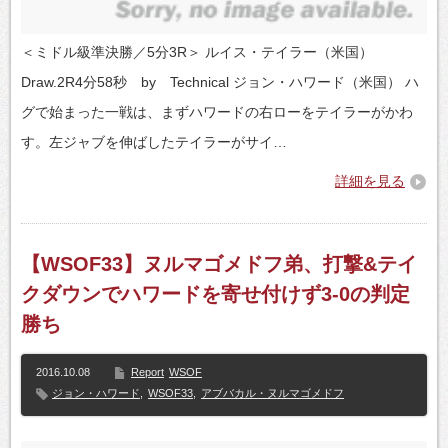
＜ミドル級準決勝／5分3R＞ ルイス・テイラー（米国）
Draw.2R4分58秒 by Technical ジョン・ハワード（米国） ハ
グで始まった一戦は、まずハワードの右ローをテイラーがかわ
す。左ジャブを伸ばしたテイラーがサイ…
詳細を見る
【WSOF33】ヌルマゴメドフ弟、打撃&テイ
クダウンでハワードを寄せ付けず3‐0の判定
勝ち
2016.10.08
Report
WSOF
ジョン・ハワード
,
WSOF33
,
アブバカル・ヌルマゴメドフ