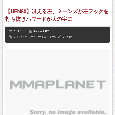
【UFN80】冴える左、ミーンズが左フックを
打ち抜きハワードが大の字に
2015.12.11
Report
UFC
ジョン・ハワード
,
ティム・ミーンズ
,
UFN80