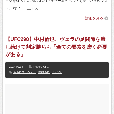
ョクを破ってGLADIATORフェザー級のベルトを巻いた河名マス
ト。同17日（土・現…
詳細を見る
【UFC298】中村倫也、ヴェラの足関節を潰
し続けて判定勝ちも「全ての要素を磨く必要
がある」
2024.02.18
Report
UFC
カルロス・ヴェラ.
,
中村倫也
,
UFC298