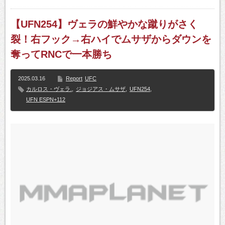
【UFN254】ヴェラの鮮やかな蹴りがさく
裂！右フック→右ハイでムサザからダウンを
奪ってRNCで一本勝ち
2025.03.16
Report
UFC
カルロス・ヴェラ.
,
ジョジアス・ムサザ
,
UFN254
,
UFN ESPN+112