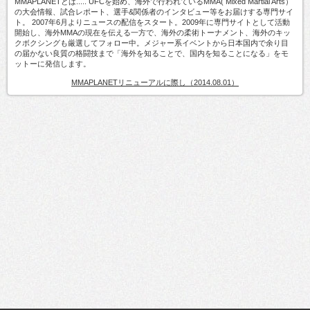
MMAPLANETとは..... UFCを始め、海外で行われているMMA( Mixed Martial Arts）
の大会情報、試合レポート、選手&関係者のインタビュー等をお届けする専門サイ
ト。 2007年6月よりニュースの配信をスタート。2009年に専門サイトとして活動
開始し、海外MMAの現在を伝える一方で、海外の柔術トーナメント、海外のキッ
クボクシングも厳選してフォロー中。メジャー系イベントから日本国内で余り目
の届かない良質の格闘技まで「海外を知ることで、国内を知ることになる」をモ
ットーに発信します。
MMAPLANETリニューアルに際し（2014.08.01）