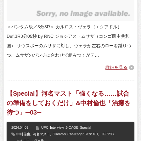
＜バンタム級／5分3R＞ カルロス・ヴェラ（エクアドル）
Def.3R3分05秒 by RNC ジョジアス・ムサザ（コンゴ民主共和
国） サウスポーのムサザに対し、ヴェラが左右のローを蹴りつ
つ、ムサザのパンチに合わせて組みつくがテ…
詳細を見る
【Special】河名マスト「強くなる……試合
の準備をしておくだけ」&中村倫也「治癒を
待つ」─03─
2024.04.09
UFC
Interview
J-CAGE
Special
中村倫也
,
河名マスト
,
Gladiator Challenger Series01
,
UFC298
,
カルロス・ヴェラ.