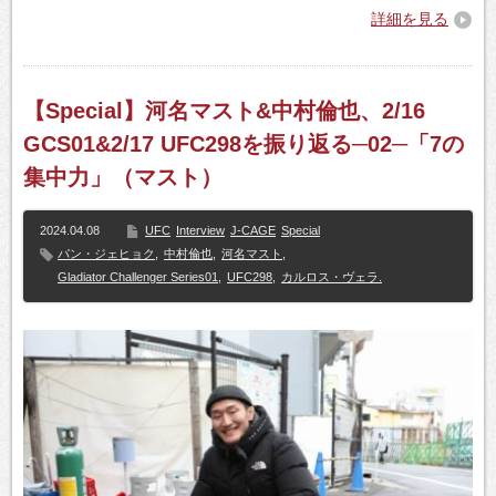
詳細を見る
【Special】河名マスト&中村倫也、2/16
GCS01&2/17 UFC298を振り返る─02─「7の
集中力」（マスト）
2024.04.08
UFC
Interview
J-CAGE
Special
パン・ジェヒョク
,
中村倫也
,
河名マスト
,
Gladiator Challenger Series01
,
UFC298
,
カルロス・ヴェラ.