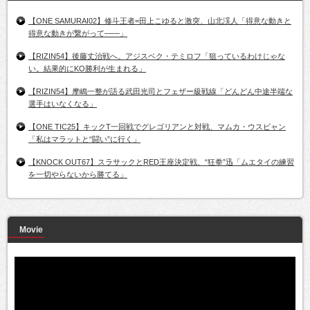
【ONE SAMURAI02】修斗王者=田上こゆると激突、山北渓人「得意な動きと
得意な動きが繋がって――」
【RIZIN54】後藤丈治戦へ。アジスベク・テミロフ「狙っているわけじゃな
い。結果的にKO勝利が生まれる」
【RIZIN54】摩嶋一整が語る武田光司とフェザー級戦線「どんどん中途半端な
選手はいなくなる」
【ONE TIC25】キックT一回戦でグレゴリアンと対戦、マムカ・ウスビャン
「私はマラットと“闘い”に行く」
【KNOCK OUT67】スラサックとRED王座決定戦、“狂拳”迅「ムエタイの練習
を一切やらないから勝てる」
Movie