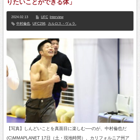
りたいことができる体」
2024.02.13
UFC
Interview
中村倫也
,
UFC298
,
カルロス・ヴェラ.
【写真】しんどいことを真面目に楽しむ──のが、中村倫也だ
(C)MMAPLANET 17日（土・現地時間）、カリフォルニア州ア