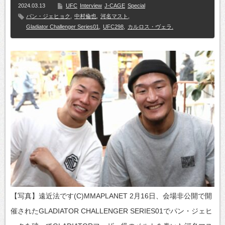
2024.03.13
UFC
Interview
J-CAGE
Special
パン・ジェヒョク
,
中村倫也
,
河名マスト
,
Gladiator Challenger Series01
,
UFC298
,
カルロス・ヴェラ.
【写真】遠近法です(C)MMAPLANET 2月16日、会場非公開で開
催されたGLADIATOR CHALLENGER SERIES01でパン・ジェヒ