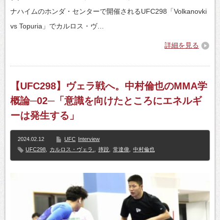
ナハイムのホンダ・センターで開催されるUFC298「Volkanovki
vs Topuria」でカルロス・ヴ…
詳細を見る
【UFC298】ヴェラ戦へ。中村倫也のMMA学
概論─02─「意識を向けたところにエネルギ
ーは発生する」
2024.02.12
UFC
Interview
UFC298
,
カルロス・ヴェラ.
,
摔跤
,
常達偉
,
中村倫也