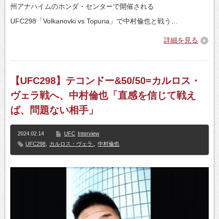
州アナハイムのホンダ・センターで開催される
UFC298「Volkanovki vs Topuria」で中村倫也と戦う…
詳細を見る
【UFC298】テコンドー&50/50=カルロス・
ヴェラ戦へ、中村倫也「直感を信じて戦え
ば、問題ない相手」
2024.02.14
UFC
Interview
UFC298
,
カルロス・ヴェラ.
,
中村倫也