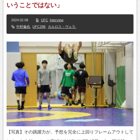
いうことではない」
2024.02.08
UFC
Interview
中村倫也
,
UFC298
,
カルロス・ヴェラ.
【写真】その跳躍力が、予想を完全に上回りフレームアウトして