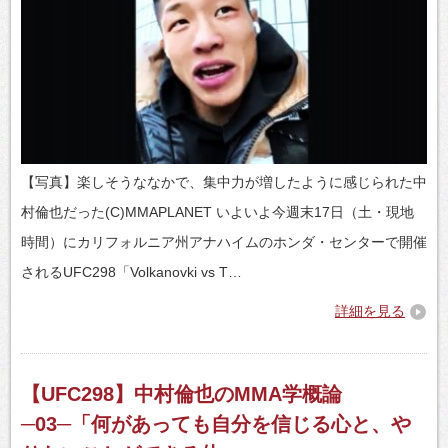
【写真】楽しそうななかで、集中力が増したように感じられた中
村倫也だった(C)MMAPLANET いよいよ今週末17日（土・現地
時間）にカリフォルニア州アナハイムのホンダ・センターで開催
されるUFC298「Volkanovki vs T…
詳細を見る
【UFC298】中村倫也のMMA学概論
─03─「何があっても自分を信じる心と、や