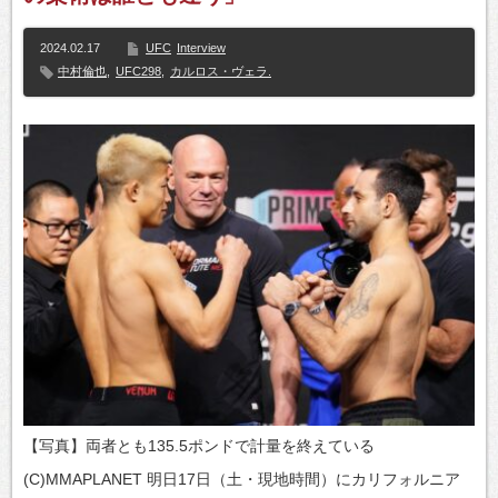
2024.02.17
UFC
Interview
中村倫也
,
UFC298
,
カルロス・ヴェラ.
【写真】両者とも135.5ポンドで計量を終えている
(C)MMAPLANET 明日17日（土・現地時間）にカリフォルニア