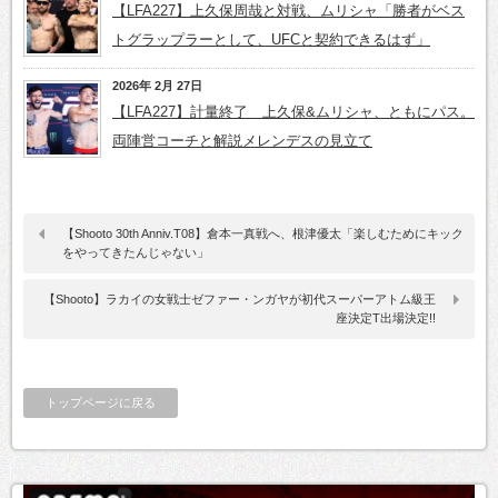
【LFA227】上久保周哉と対戦、ムリシャ「勝者がベス
トグラップラーとして、UFCと契約できるはず」
2026年 2月 27日
【LFA227】計量終了 上久保&ムリシャ、ともにパス。
両陣営コーチと解説メレンデスの見立て
【Shooto 30th Anniv.T08】倉本一真戦へ、根津優太「楽しむためにキック
をやってきたんじゃない」
【Shooto】ラカイの女戦士ゼファー・ンガヤが初代スーパーアトム級王
座決定T出場決定!!
トップページに戻る