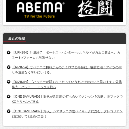
最近の投稿
【UFN284】計量終了 ボーナス・ハンター=サルキルドがガムロ超えへ。カ
ヌート×フォーロも見逃せない
【RIZIN54】サバテロに挑戦からのテミロフと再起戦。後藤丈治「アイツの幸
せを遠慮なく奪いにいける」
【RIZIN54】「パッチーが弱くなったっていうわけではないと思います」佐藤
将光、パッチー・ミックス戦へ
【ONE SAMURAI02】野杁が近距離の打ち合いでメンヤンを攻略。左フックで
KOとリベンジ達成
【ONE SAMURAI02】海人、シアサラニの左ハイキックに沈む。グレゴリアン
戦に続いて2連続KO負け