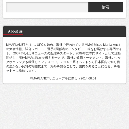
About us
MMAPLANETとは..... UFCを始め、海外で行われているMMA( Mixed Martial Arts）
の大会情報、試合レポート、選手&関係者のインタビュー等をお届けする専門サイ
ト。 2007年6月よりニュースの配信をスタート。2009年に専門サイトとして活動
開始し、海外MMAの現在を伝える一方で、海外の柔術トーナメント、海外のキッ
クボクシングも厳選してフォロー中。メジャー系イベントから日本国内で余り目
の届かない良質の格闘技まで「海外を知ることで、国内を知ることになる」をモ
ットーに発信します。
MMAPLANETリニューアルに際し（2014.08.01）