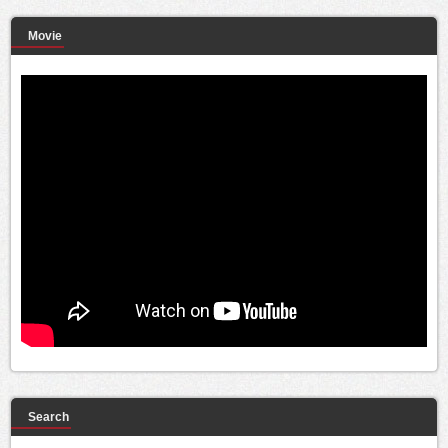
Movie
Search