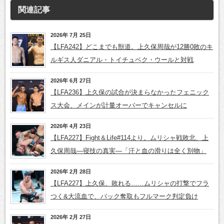
関連記事
2026年 7月 25日
【LFA242】どこまでも獣道。上久保周哉が12勝0敗のキ
ルギス人ダニアル・トイチュベク・ウールと対戦
2026年 6月 27日
【LFA236】上久保の試合が決まらなかったフェニック
ス大会、メインが計量オーバーでキャンセルに
2026年 4月 23日
【LFA227】Fight＆Life#114より。ムリシャ戦敗北、上
久保周哉―寝技の真実―「汗と血の滑りは全く別物」
2026年 2月 28日
【LFA227】上久保、敗れる……ムリシャの打撃でフラ
つく&大流血で、バック奪取もフルマーク判定負け
2026年 2月 27日