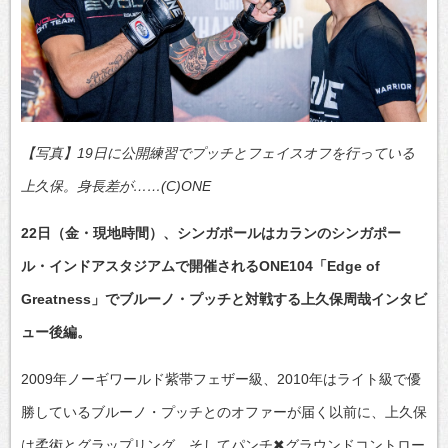
【写真】19日に公開練習でプッチとフェイスオフを行っている
上久保。身長差が……(C)ONE
22日（金・現地時間）、シンガポールはカランのシンガポー
ル・インドアスタジアムで開催されるONE104「Edge of
Greatness」でブルーノ・プッチと対戦する上久保周哉インタビ
ュー後編。
2009年ノーギワールド紫帯フェザー級、2010年はライト級で優
勝しているブルーノ・プッチとのオファーが届く以前に、上久保
は柔術とグラップリング、そしてパンチ✖グラウンドコントロー