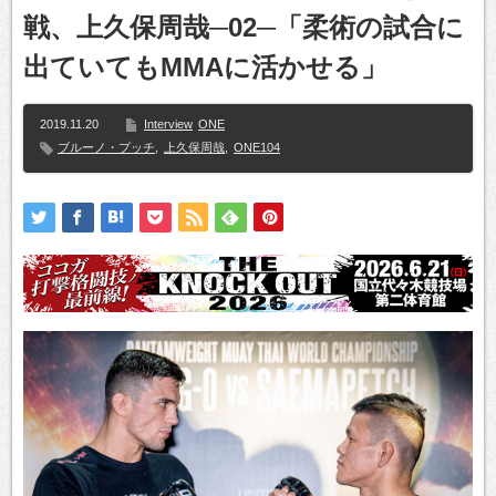
戦、上久保周哉─02─「柔術の試合に
出ていてもMMAに活かせる」
2019.11.20
Interview
ONE
ブルーノ・プッチ
,
上久保周哉
,
ONE104