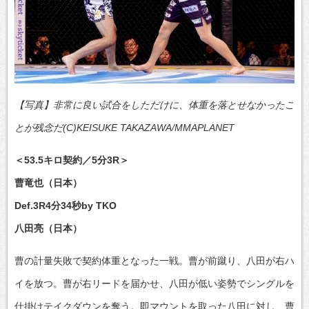
【写真】非常に良い試合をしただけに、体重を落とせなかったこ
とが残念だ(C)KEISUKE TAKAZAWA/MMAPLANET
＜53.5キロ契約／5分3R＞
曹竜也（日本）
Def.3R4分34秒by TKO
八田亮（日本）
曹の計量失敗で契約体重となった一戦。曹が前蹴り、八田が右ハ
イを放つ。曹が右リードを届かせ、八田が低い姿勢でシングルを
仕掛けテイクダウンを奪う。即マウントを取った八田に対し、曹