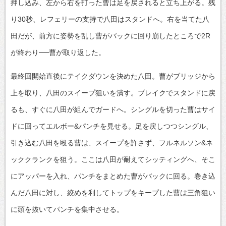
押し込み、左から右を打った曹は足を戻されると立ち上がる。残
り30秒、レフェリーの支持で八田はスタンドへ。右を当てた八
田だが、前方に姿勢を乱し曹がバックに回り崩したところで2R
が終わり──曹が取り返した。
最終回開始直後にテイクダウンを決めた八田。曹がブリッジから
上を取り、八田のスイープ狙いを潰す。ブレイクでスタンドに戻
るも、すぐに八田が組んでガードへ。シングルを切った曹はサイ
ドに回ってエルボー&パンチを見せる。足を戻しつつシングル、
引き込む八田を殴る曹は、スイープを許さず、フルネルソン&ネ
ッククランクを狙う。ここは八田が耐えてシッティングへ、そこ
にアッパーを入れ、パンチをまとめた曹がバックに回る。巻き込
んだ八田に対し、絞めを利してトップをキープした曹は三角狙い
に頭を抜いてパンチを集中させる。