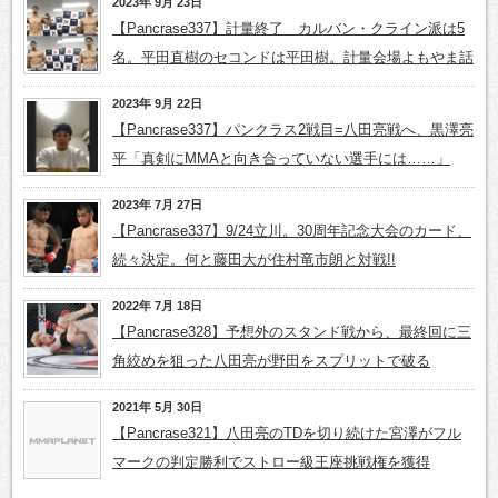
2023年 9月 23日
【Pancrase337】計量終了 カルバン・クライン派は5
名。平田直樹のセコンドは平田樹。計量会場よもやま話
2023年 9月 22日
【Pancrase337】パンクラス2戦目=八田亮戦へ、黒澤亮
平「真剣にMMAと向き合っていない選手には……」
2023年 7月 27日
【Pancrase337】9/24立川。30周年記念大会のカード、
続々決定。何と藤田大が住村竜市朗と対戦!!
2022年 7月 18日
【Pancrase328】予想外のスタンド戦から、最終回に三
角絞めを狙った八田亮が野田をスプリットで破る
2021年 5月 30日
【Pancrase321】八田亮のTDを切り続けた宮澤がフル
マークの判定勝利でストロー級王座挑戦権を獲得