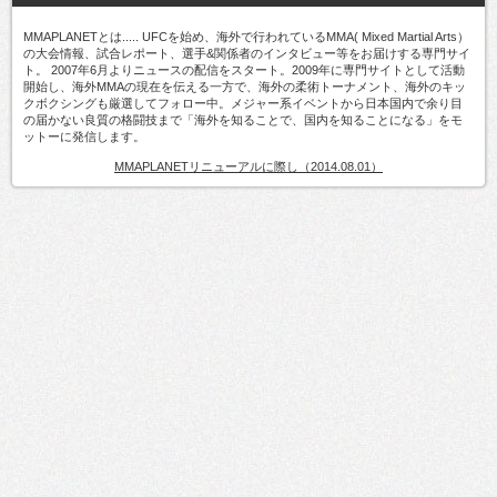
MMAPLANETとは..... UFCを始め、海外で行われているMMA( Mixed Martial Arts）
の大会情報、試合レポート、選手&関係者のインタビュー等をお届けする専門サイ
ト。 2007年6月よりニュースの配信をスタート。2009年に専門サイトとして活動
開始し、海外MMAの現在を伝える一方で、海外の柔術トーナメント、海外のキッ
クボクシングも厳選してフォロー中。メジャー系イベントから日本国内で余り目
の届かない良質の格闘技まで「海外を知ることで、国内を知ることになる」をモ
ットーに発信します。
MMAPLANETリニューアルに際し（2014.08.01）