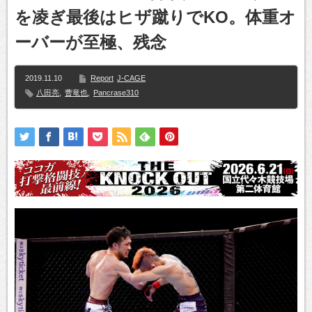
を凌ぎ最後はヒザ蹴りでKO。体重オ
ーバーが至極、残念
2019.11.10
Report
J-CAGE
八田亮
,
曹竜也
,
Pancrase310