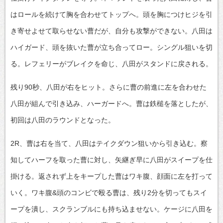
はロールを続けて胸を合わせてトップへ。頭を胸につけヒジを引
き寄せよせて取らせない曹だが、自分も攻撃ができない。八田は
ハイガード、頭を抜いた曹が立ち合ってロー。シングル狙いを切
る。レフェリーがブレイクを命じ、八田がスタンドに戻される。
残り90秒、八田が右をヒット。さらに曹の前進に左を合わせた
八田が組んで引き込み、ハーガードへ。曹は鉄槌を落としたが、
初回は八田のラウンドとなった。
2R、曹は右を当て、八田はテイクダウン狙いから引き込む。察
知してハーフを取った曹に対し、矢継ぎ早に八田がスイープを仕
掛ける。返されず上をキープした曹はワキ腹、顔面に左を打って
いく。ワキ腹&頭のコンビで殴る曹は、残り2分を切ってもスイ
ープを潰し、スクランブルにも持ち込ませない。ケージに八田を