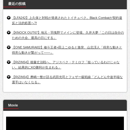
最近の投稿
【LFA242】上久保と対戦が発表されたトイチュベク。Black Combatが契約違
反と法的処置へ?!
【KNOCK OUT67】地元・羽曳野でメインに登場。久井大夢「この日は自分の
ための大会、最高の日にする」
【ONE SAMURAI02】修斗王者=田上こゆると激突、山北渓人「得意な動きと
得意な動きが繋がって――」
【RIZIN54】後藤丈治戦へ。アジスベク・テミロフ「狙っているわけじゃな
い。結果的にKO勝利が生まれる」
【RIZIN54】摩嶋一整が語る武田光司とフェザー級戦線「どんどん中途半端な
選手はいなくなる」
Movie