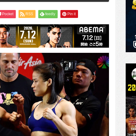
Pocket
RSS
feedly
Pin it