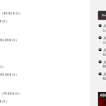
（83.91キロ）
Re
7キロ）
【
た
【
1.69キロ）
ス
）
【
左
【
野
キロ）
【
3.44キロ）
程
（70.53キロ）
6キロ）