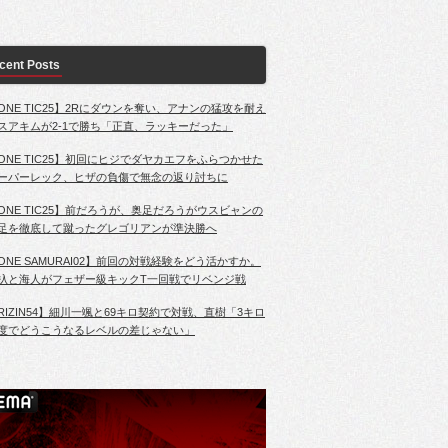
cent Posts
ONE TIC25】2Rにダウンを奪い、アナンの猛攻を耐え
スアキムが2-1で勝ち「正直、ラッキーだった」
ONE TIC25】初回にヒジでダヤカエフをふらつかせた
ーパーレック、ヒザの負傷で無念の返り討ちに
ONE TIC25】前だろうが、奥足だろうがウスビャンの
足を徹底して蹴ったグレゴリアンが準決勝へ
ONE SAMURAI02】前回の対戦経験をどう活かすか。
杁と海人がフェザー級キックT一回戦でリベンジ戦
RIZIN54】細川一颯と69キロ契約で対戦、直樹「3キロ
度でどうこうなるレベルの差じゃない」