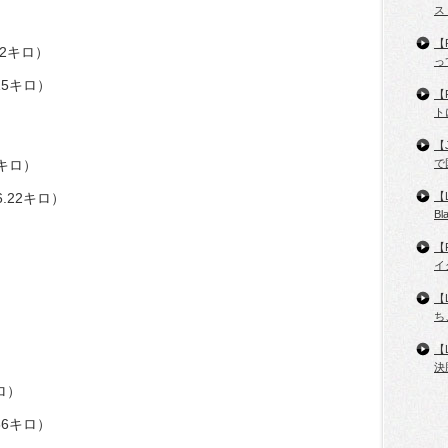
ス
【
92キロ）
っ
15キロ）
【
ト
【
2キロ）
で
.22キロ）
【
B
【
イ
）
【
ち
【
決
キロ）
66キロ）