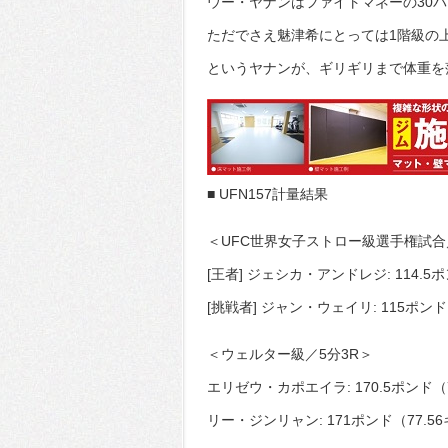
ウー・ヤナンはファイトマネーの30
ただでさえ魅津希にとっては1階級の
というヤナンが、ギリギリまで体重を
■ UFN157計量結果
＜UFC世界女子ストロー級選手権試合
[王者] ジェシカ・アンドレジ: 114.5
[挑戦者] ジャン・ウェイリ: 115ポンド
＜ウェルター級／5分3R＞
エリゼウ・カポエイラ: 170.5ポンド（
リー・ジンリャン: 171ポンド（77.5