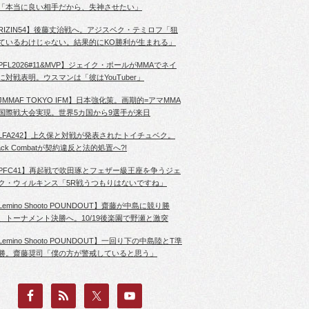
「本当に良い相手だから、失神させたい」
RIZIN54】後藤丈治戦へ。アジスベク・テミロフ「狙
ているわけじゃない。結果的にKO勝利が生まれる」
PFL2026#11&MVP】ジェイク・ポールがMMAでネイ
に対戦表明。ウスマンは「彼はYouTuber」
JMMAF TOKYO IFM】日本強化策。画期的=アマMMA
国際戦大会実現。世界5カ国から9選手が来日
LFA242】上久保と対戦が発表されたトイチュベク。
lack Combatが契約違反と法的処置へ?!
PFC41】再起戦で吹田琢とフェザー級王座を争うジェ
ク・ウィルキンス「5R戦うつもりはないですね」
Lemino Shooto POUNDOUT】齋藤が中島に競り勝
、トーナメント決勝へ。10/19後楽園で野瀬と激突
Lemino Shooto POUNDOUT】一回り下の中島陸とT準
勝。齋藤奨司「僕の方が警戒していると思う」