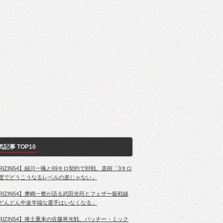
気記事 TOP10
RIZIN54】細川一颯と69キロ契約で対戦、直樹「3キロ
度でどうこうなるレベルの差じゃない」
RIZIN54】摩嶋一整が語る武田光司とフェザー級戦線
どんどん中途半端な選手はいなくなる」
RIZIN54】捲土重来の佐藤将光戦、パッチー・ミック