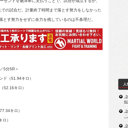
パーセントを魅津希に支払うことで、試合が成立するが、
上での試合だ。計量終了時間まで落とす努力をしなかった
落とす努力をせずに余力を残しているのは不条理だ。
／5分5R＞
ポンド（51.94キロ）
人
（52.16キロ）
【
程
77.34キロ）
【
「
6キロ）
【