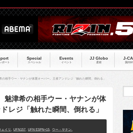
port
Special
Events
JJ Globo
J-C
レポート
スペシャル
イベント
柔術
国内M
魅津希の相手ウー・ヤナンが体重オーバー。王者アンドレジ「触れた瞬間、倒れる」
終了 魅津希の相手ウー・ヤナンが体
ンドレジ「触れた瞬間、倒れる」
ウェイリ
,
UFN157
,
UFN ESPN+15
,
ウー・ヤナン.