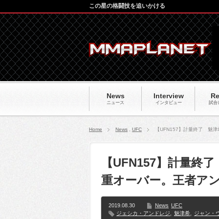
この星の格闘技を追いかける
News
Interview
Re
ニュース
インタビュー
試合
Home
News
,
UFC
【UFN157】計量終了 
【UFN157】計量
重オーバー。王者ア
2019.08.30
News
UFC
ジェシカ・アンドレジ
,
魅津希
,
ジャン・