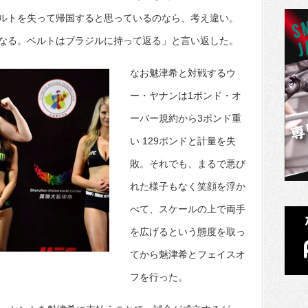
ルトを失って帰国すると思っているのなら、考え違い。
なる。ベルトはブラジルに持って返る」と言い返した。
なお魅津希と対戦するウ
ー・ヤナンは1ポンド・オ
ーバー規約から3ポンド重
い 129ポンドと計量を失
敗。それでも、まるで悪び
れた様子もなく笑顔を浮か
べて、スケールの上で両手
を広げるという態度を取っ
てから魅津希とフェイスオ
フを行った。