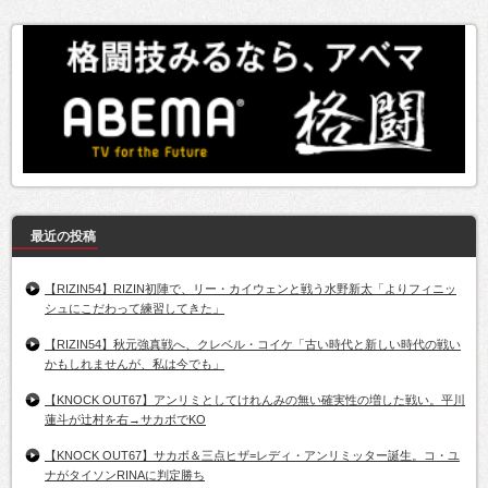
最近の投稿
【RIZIN54】RIZIN初陣で、リー・カイウェンと戦う水野新太「よりフィニッ
シュにこだわって練習してきた」
【RIZIN54】秋元強真戦へ、クレベル・コイケ「古い時代と新しい時代の戦い
かもしれませんが、私は今でも」
【KNOCK OUT67】アンリミとしてけれんみの無い確実性の増した戦い。平川
蓮斗が辻村を右→サカボでKO
【KNOCK OUT67】サカボ＆三点ヒザ=レディ・アンリミッター誕生。コ・ユ
ナがタイソンRINAに判定勝ち