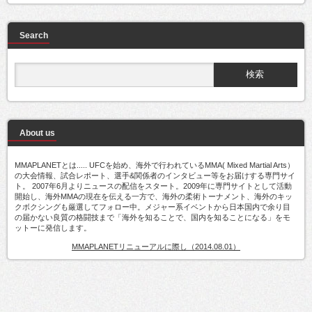
Search
About us
MMAPLANETとは..... UFCを始め、海外で行われているMMA( Mixed Martial Arts）
の大会情報、試合レポート、選手&関係者のインタビュー等をお届けする専門サイ
ト。 2007年6月よりニュースの配信をスタート。2009年に専門サイトとして活動
開始し、海外MMAの現在を伝える一方で、海外の柔術トーナメント、海外のキッ
クボクシングも厳選してフォロー中。メジャー系イベントから日本国内で余り目
の届かない良質の格闘技まで「海外を知ることで、国内を知ることになる」をモ
ットーに発信します。
MMAPLANETリニューアルに際し（2014.08.01）