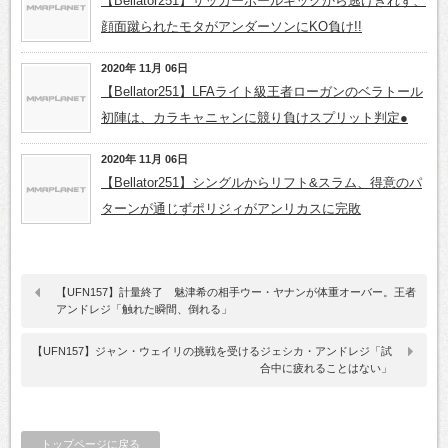
【Bellator251】サッカーボールキックから逃げきれず、
顔面蹴られたモタがアンダーソンにKO負け!!
2020年 11月 06日
【Bellator251】LFAライト級王者ローガンのベラトール
初陣は、カラキャニャンに競り負けスプリット判定●
2020年 11月 06日
【Bellator251】シングルからリフト&スラム、得意のパ
ターンが通じずポリジィがアンリカスに完敗
【UFN157】計量終了 魅津希の相手ウー・ヤナンが体重オーバー。王者
アンドレジ「触れた瞬間、倒れる」
【UFN157】ジャン・ウェイリの挑戦を受けるジェシカ・アンドレジ「試
合中に疲れることはない」
トップページに戻る