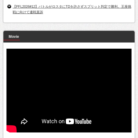
【PFL2026#12】バトルがロスタにTDを許さずスプリット判定で勝利。王座挑
戦に向けて連戦直訴
Movie