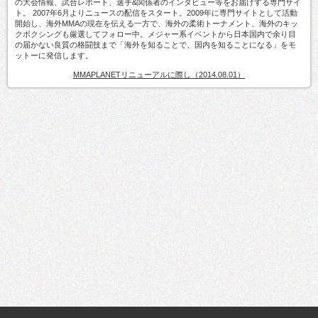
の大会情報、試合レポート、選手&関係者のインタビュー等をお届けする専門サイ
ト。 2007年6月よりニュースの配信をスタート。2009年に専門サイトとして活動
開始し、海外MMAの現在を伝える一方で、海外の柔術トーナメント、海外のキッ
クボクシングも厳選してフォロー中。メジャー系イベントから日本国内で余り目
の届かない良質の格闘技まで「海外を知ることで、国内を知ることになる」をモ
ットーに発信します。
MMAPLANETリニューアルに際し（2014.08.01）