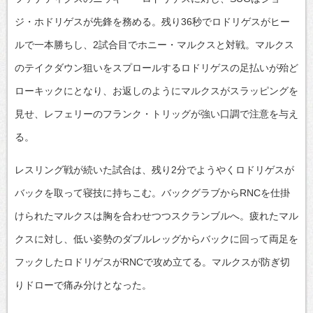
ジ・ホドリゲスが先鋒を務める。残り36秒でロドリゲスがヒー
ルで一本勝ちし、2試合目でホニー・マルクスと対戦。マルクス
のテイクダウン狙いをスプロールするロドリゲスの足払いが殆ど
ローキックにとなり、お返しのようにマルクスがスラッピングを
見せ、レフェリーのフランク・トリッグが強い口調で注意を与え
る。
レスリング戦が続いた試合は、残り2分でようやくロドリゲスが
バックを取って寝技に持ちこむ。バックグラブからRNCを仕掛
けられたマルクスは胸を合わせつつスクランブルへ。疲れたマル
クスに対し、低い姿勢のダブルレッグからバックに回って両足を
フックしたロドリゲスがRNCで攻め立てる。マルクスが防ぎ切
りドローで痛み分けとなった。