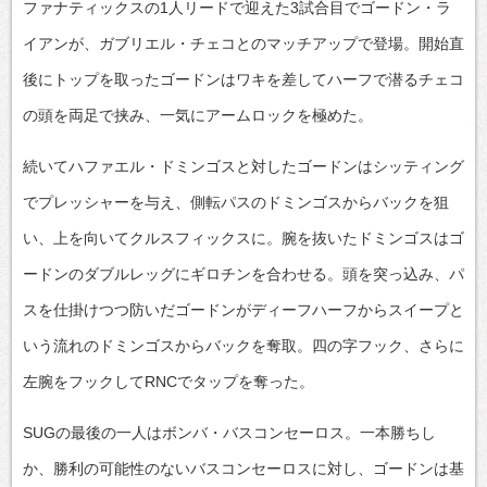
ファナティックスの1人リードで迎えた3試合目でゴードン・ラ
イアンが、ガブリエル・チェコとのマッチアップで登場。開始直
後にトップを取ったゴードンはワキを差してハーフで潜るチェコ
の頭を両足で挟み、一気にアームロックを極めた。
続いてハファエル・ドミンゴスと対したゴードンはシッティング
でプレッシャーを与え、側転パスのドミンゴスからバックを狙
い、上を向いてクルスフィックスに。腕を抜いたドミンゴスはゴ
ードンのダブルレッグにギロチンを合わせる。頭を突っ込み、パ
スを仕掛けつつ防いだゴードンがディーフハーフからスイープと
いう流れのドミンゴスからバックを奪取。四の字フック、さらに
左腕をフックしてRNCでタップを奪った。
SUGの最後の一人はボンバ・バスコンセーロス。一本勝ちし
か、勝利の可能性のないバスコンセーロスに対し、ゴードンは基