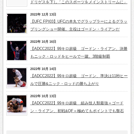
ドリゲスを下し「このスポーツをメインストリームに」
2022年 12月 13日
【UFC FPI03】UFCの本丸でグラップラーによるグラッ
プリングショー開催。主役はゴードン・ライアンだ
2022年 10月 16日
【ADCC2022】99キロ超級 ゴードン・ライアン、決勝
もニック・ロッドをヒールで一蹴。3階級制覇
2022年 10月 14日
【ADCC2022】99キロ超級 ゴードン、準決は11秒ヒー
ルで圧勝&ニック・ロッドの勝ち上がり
2022年 10月 13日
【ADCC2022】99キロ超級 組み技人類最強＝ゴード
ン・ライアン、初戦&QF＝極めてもポイントでも盤石