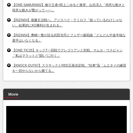
【ONE SAMURAI02】修斗王者=田上こゆると激突、山北渓人「得意な動きと
得意な動きが繋がって――」
【RIZIN54】後藤丈治戦へ。アジスベク・テミロフ「狙っているわけじゃな
い。結果的にKO勝利が生まれる」
【RIZIN54】摩嶋一整が語る武田光司とフェザー級戦線「どんどん中途半端な
選手はいなくなる」
【ONE TIC25】キックT一回戦でグレゴリアンと対戦、マムカ・ウスビャン
「私はマラットと“闘い”に行く」
【KNOCK OUT67】スラサックとRED王座決定戦、“狂拳”迅「ムエタイの練習
を一切やらないから勝てる」
Movie