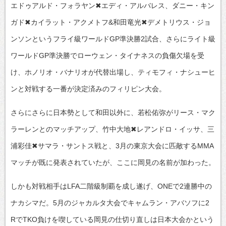
エドゥアルド・フォラヤン✖エディ・アルバレス、ダニー・キン
ガド✖カイラット・アクメトフ&和田竜光✖デメトリウス・ジョ
ンソンというフライ級ワールドGP準決勝2試合、さらにライト級
ワールドGP準決勝でローウェン・タイナネスの負傷欠場を受
け、ホノリオ・バナリオが代替出場し、ティモフィ・ナシューヒ
ンと対戦する一番が決定済みのフィリピン大会。
さらにさらに日本勢として和田以外に、若松佑弥がリース・マク
ラーレンとのマッチアップ、竹中大地✖レアンドロ・イッサ、三
浦彩佳✖サマラ・サントス戦と、3月の東京大会に匹敵するMMA
マッチが既に発表されていたが、ここに岡見の名前が加わった。
しかも対戦相手はLFA二階級制覇を成し遂げ、ONEで2連勝中の
ナカシマだ。5月のジャカルタ大会でキャムラン・アバソフに2
RでTKO負けを喫している岡見の仕切り直しは日本大会かという