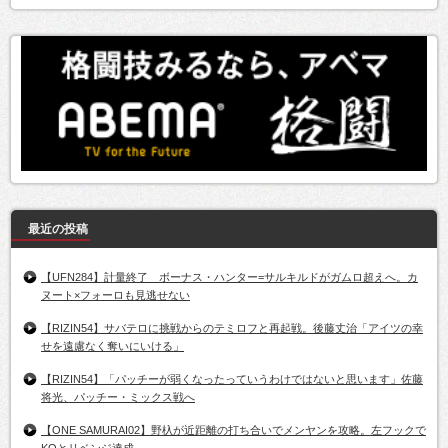
最近の投稿
【UFN284】計量終了 ボーナス・ハンター=サルキルドがガムロ超えへ。カ
ヌート×フォーロも見逃せない
【RIZIN54】サバテロに挑戦からのテミロフと再起戦。後藤丈治「アイツの幸
せを遠慮なく奪いにいける」
【RIZIN54】「パッチーが弱くなったっていうわけではないと思います」佐藤
将光、パッチー・ミックス戦へ
【ONE SAMURAI02】野杁が近距離の打ち合いでメンヤンを攻略。左フックで