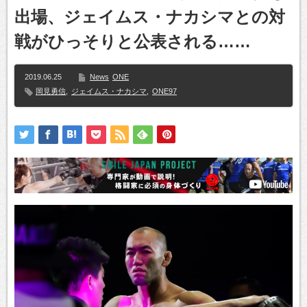
出場、ジェイムス・ナカシマとの対
戦がひっそりと公表される……
2019.06.25
News
ONE
岡見勇信
,
ジェイムス・ナカシマ
,
ONE97