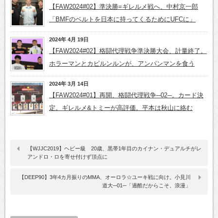
【FAW2024#02】準決勝=ギレルメ戦へ、中村京一郎
「BMFのベルトを日本に持ってくるためにUFCに」
2024年 4月 19日
【FAW2024#02】格闘代理戦争準決勝大会、計量終了。
ホラーマンとカビルンルンが、アンパンマンを食う
2024年 3月 14日
【FAW2024#01】再開、格闘代理戦争─02─。カード決
定。ギレルメ&トミーが高評価。平本は秋山に絡む
【WJJC2019】ヘビー級 20歳、黒帯1年目のカイナン・デュアルチがレ
アンドロ・ロを寄せ付けず頂点に
【DEEP90】3年4カ月振りのMMA、オーロラ☆ユーキ戦に向け。小見川
道大─01─「過酷だからこそ、浪漫」