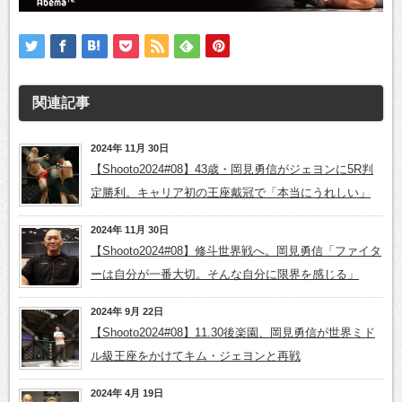
関連記事
2024年 11月 30日
【Shooto2024#08】43歳・岡見勇信がジェヨンに5R判
定勝利。キャリア初の王座戴冠で「本当にうれしい」
2024年 11月 30日
【Shooto2024#08】修斗世界戦へ。岡見勇信「ファイタ
ーは自分が一番大切。そんな自分に限界を感じる」
2024年 9月 22日
【Shooto2024#08】11.30後楽園、岡見勇信が世界ミド
ル級王座をかけてキム・ジェヨンと再戦
2024年 4月 19日