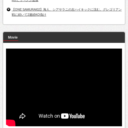
KOとリベンジ達成
【ONE SAMURAI02】海人、シアサラニの左ハイキックに沈む。グレゴリアン
戦に続いて2連続KO負け
Movie