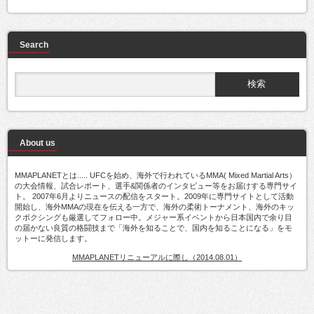
Search
About us
MMAPLANETとは..... UFCを始め、海外で行われているMMA( Mixed Martial Arts）
の大会情報、試合レポート、選手&関係者のインタビュー等をお届けする専門サイ
ト。 2007年6月よりニュースの配信をスタート。2009年に専門サイトとして活動
開始し、海外MMAの現在を伝える一方で、海外の柔術トーナメント、海外のキッ
クボクシングも厳選してフォロー中。メジャー系イベントから日本国内で余り目
の届かない良質の格闘技まで「海外を知ることで、国内を知ることになる」をモ
ットーに発信します。
MMAPLANETリニューアルに際し（2014.08.01）