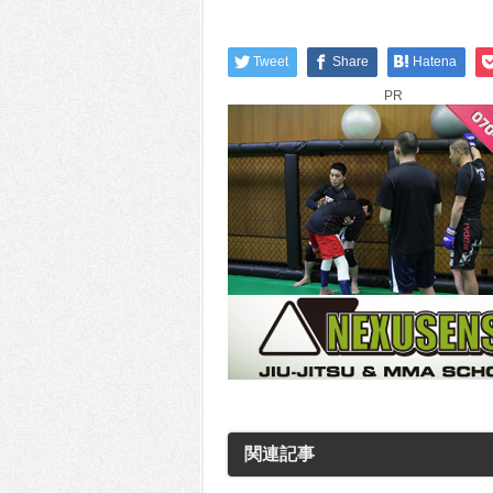
Tweet
Share
Hatena
PR
関連記事