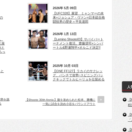
2026年 5月 09日
【UFC328】展望 ミャンマーの未
の
来=ジョシュア・ヴァン×日本総合格
闘技界の歴史＝平良達郎
2026年 1月 13日
り。
【Lemino Shooto03】サバイバート
王座
ーナメント復活。齋藤奨司×シンバ
分と
ートル&野瀬翔平×オルニド決定!!
もっ
2025年 10月 03日
修斗と
【ONE FF127】ラカイのサクレッ
グ、パンチで攻勢~スピニングバッ
クキックでトルヒーリョを仕留める
人
の劣勢を跳
【
【Shooto 30th Anniv.】腹を攻められた松本、勝機に
る
一気に試合を決め小谷をパウンドアウト
程
【
「
【