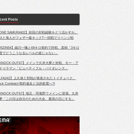
cent Posts
ONE SAMURAI02】前回の対戦経験をどう活かすか。
杁と海人がフェザー級キックT一回戦でリベンジ戦
RIZIN54】細川一颯と69キロ契約で対戦、直樹「3キロ
度でどうこうなるレベルの差じゃない」
KNOCK OUT67】メインで久井大夢と対戦、モー・ア
ドゥラマン「ビューティフル・バイオレンス」
LFA242】上久保と対戦が発表されたトイチュベク。
lack Combatが契約違反と法的処置へ?!
KNOCK OUT67】地元・羽曳野でメインに登場。久井
夢「この日は自分のための大会、最高の日にする」