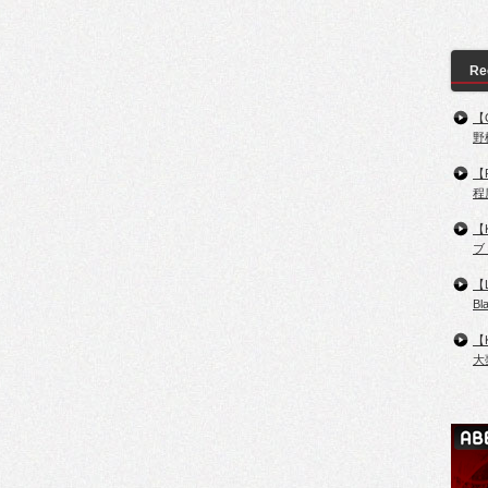
Re
【
野
【
程
【
ブ
【
B
【
大