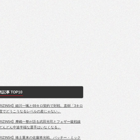
気記事 TOP10
RIZIN54】細川一颯と69キロ契約で対戦、直樹「3キロ
度でどうこうなるレベルの差じゃない」
RIZIN54】摩嶋一整が語る武田光司とフェザー級戦線
どんどん中途半端な選手はいなくなる」
RIZIN54】捲土重来の佐藤将光戦、パッチー・ミック