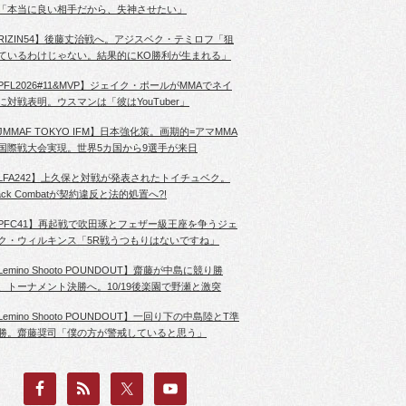
「本当に良い相手だから、失神させたい」
RIZIN54】後藤丈治戦へ。アジスベク・テミロフ「狙
ているわけじゃない。結果的にKO勝利が生まれる」
PFL2026#11&MVP】ジェイク・ポールがMMAでネイ
に対戦表明。ウスマンは「彼はYouTuber」
JMMAF TOKYO IFM】日本強化策。画期的=アマMMA
国際戦大会実現。世界5カ国から9選手が来日
LFA242】上久保と対戦が発表されたトイチュベク。
lack Combatが契約違反と法的処置へ?!
PFC41】再起戦で吹田琢とフェザー級王座を争うジェ
ク・ウィルキンス「5R戦うつもりはないですね」
Lemino Shooto POUNDOUT】齋藤が中島に競り勝
、トーナメント決勝へ。10/19後楽園で野瀬と激突
Lemino Shooto POUNDOUT】一回り下の中島陸とT準
勝。齋藤奨司「僕の方が警戒していると思う」