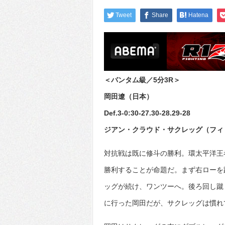
Tweet
Share
Hatena
＜バンタム級／5分3R＞
岡田遼（日本）
Def.3-0:30-27.30-28.29-28
ジアン・クラウド・サクレッグ（フィ
対抗戦は既に修斗の勝利。環太平洋王
勝利することが命題だ。まず右ローを
ッグが続け、ワンツーへ。後ろ回し蹴
に行った岡田だが、サクレッグは慣れ