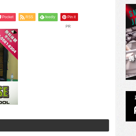
Pocket
RSS
feedly
Pin it
PR