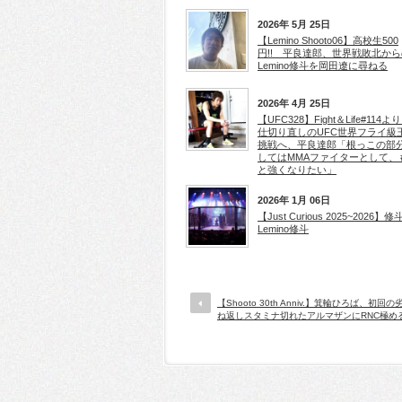
2026年 5月 25日
【Lemino Shooto06】高校生500
円!! 平良達郎、世界戦敗北から
Lemino修斗を岡田遼に尋ねる
2026年 4月 25日
【UFC328】Fight＆Life#114よ
仕切り直しのUFC世界フライ級
挑戦へ、平良達郎「根っこの部
してはMMAファイターとして、
と強くなりたい」
2026年 1月 06日
【Just Curious 2025~2026】
Lemino修斗
【Shooto 30th Anniv.】箕輪ひろば、初回
ね返しスタミナ切れたアルマザンにRNC極め