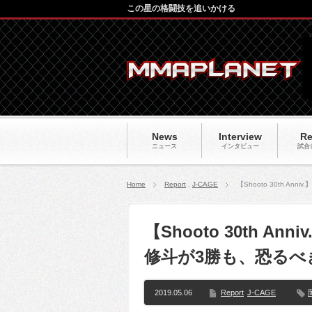
この星の格闘技を追いかける
News
Interview
Re
ニュース
インタビュー
試合
Home
Report
,
J-CAGE
【Shooto 30th 
【Shooto 30th 
修斗が3勝も、恐る
2019.05.06
Report
J-CAGE