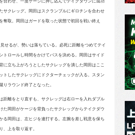
を合わせ、一度ケージに押し込んでテイクダウンに成功
たサクレッグ。岡田はスクランブルにギロチンを合わせ
を奪取。岡田はガードを取った状態で初回を戦い終え
を見せるが、勢いは落ちている。必死に距離をつめてテイ
ントロールし時間をかけてパスを決める。岡田はサイド
背に立ち上がろうとしたサクレッグを潰した岡田はここ
ットしたサクレッグにドクターチェックが入る。スタン
蹴りラウンド終了となった。
は距離をとり直すも、サクレッグは右ローを入れダブル
けた岡田がケージを背負ったサクレッグからテイクダウ
かる岡田は、左ヒジを連打する。左腕を差し戦意を保ち
り、上を取り返す。