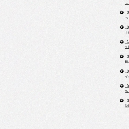
ス
【
っ
【
ト
【
で
【
B
【
イ
【
ち
【
決