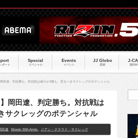
port
Special
Events
JJ Globo
J-C
レポート
スペシャル
イベント
柔術
国内M
Anniv.】岡田遼、判定勝ち。対抗戦は修斗が3勝も、恐るべきサクレッグのポテンシャル
Anniv.】岡田遼、判定勝ち。対抗戦は
べきサクレッグのポテンシャル
岡田遼
,
Shooto 30th Anniv.
,
ジアン・クラウド・サクレッグ