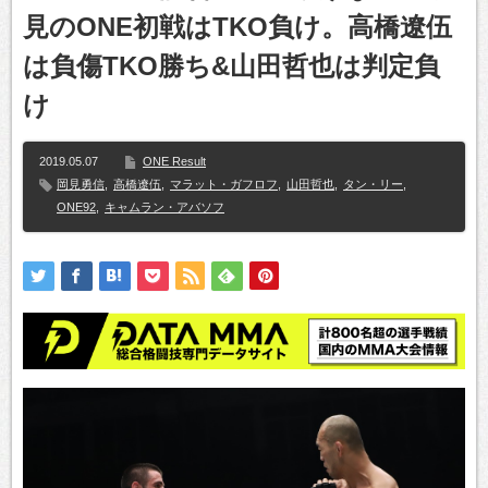
見のONE初戦はTKO負け。高橋遼伍
は負傷TKO勝ち&山田哲也は判定負
け
2019.05.07
ONE Result
岡見勇信
,
高橋遼伍
,
マラット・ガフロフ
,
山田哲也
,
タン・リー
,
ONE92
,
キャムラン・アバソフ