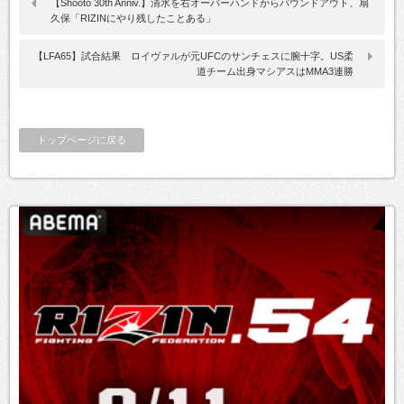
【Shooto 30th Anniv.】清水を右オーバーハンドからパウンドアウト、扇
久保「RIZINにやり残したことある」
【LFA65】試合結果 ロイヴァルが元UFCのサンチェスに腕十字。US柔
道チーム出身マシアスはMMA3連勝
トップページに戻る