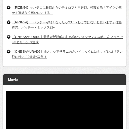
【RIZIN54】サバテロに挑戦からのテミロフと再起戦。後藤丈治「アイツの幸
せを遠慮なく奪いにいける」
【RIZIN54】「パッチーが弱くなったっていうわけではないと思います」佐藤
将光、パッチー・ミックス戦へ
【ONE SAMURAI02】野杁が近距離の打ち合いでメンヤンを攻略。左フックで
KOとリベンジ達成
【ONE SAMURAI02】海人、シアサラニの左ハイキックに沈む。グレゴリアン
戦に続いて2連続KO負け
Movie