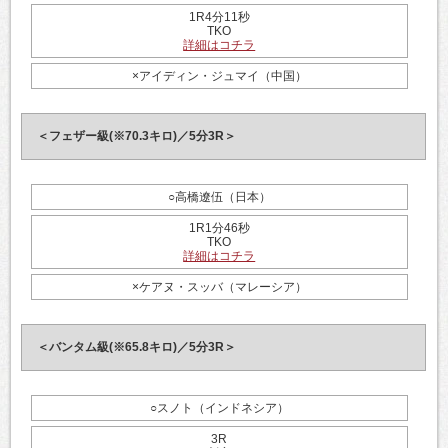
1R4分11秒
TKO
詳細はコチラ
×アイディン・ジュマイ（中国）
＜フェザー級(※70.3キロ)／5分3R＞
○高橋遼伍（日本）
1R1分46秒
TKO
詳細はコチラ
×ケアヌ・スッバ（マレーシア）
＜バンタム級(※65.8キロ)／5分3R＞
○スノト（インドネシア）
3R