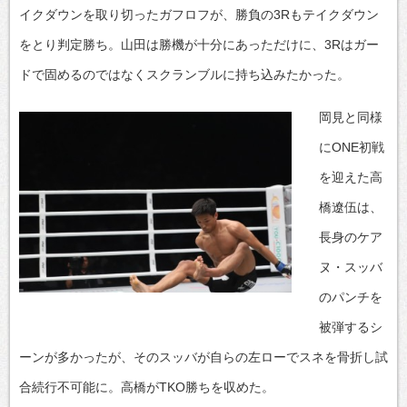
イクダウンを取り切ったガフロフが、勝負の3Rもテイクダウン
をとり判定勝ち。山田は勝機が十分にあっただけに、3Rはガー
ドで固めるのではなくスクランブルに持ち込みたかった。
岡見と同様
にONE初戦
を迎えた高
橋遼伍は、
長身のケア
ヌ・スッバ
のパンチを
被弾するシ
ーンが多かったが、そのスッバが自らの左ローでスネを骨折し試
合続行不可能に。高橋がTKO勝ちを収めた。