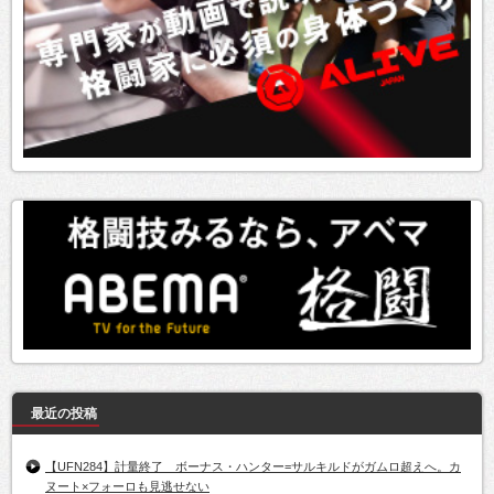
最近の投稿
【UFN284】計量終了 ボーナス・ハンター=サルキルドがガムロ超えへ。カ
ヌート×フォーロも見逃せない