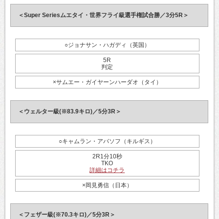
＜Super Seriesムエタイ・世界フライ級選手権試合勝／3分5R＞
○ジョナサン・ハガディ（英国）
5R
判定
×サムエー・ガイヤーンハーダオ（タイ）
＜ウェルター級(※83.9キロ)／5分3R＞
○キャムラン・アバソフ（キルギス）
2R1分10秒
TKO
詳細はコチラ
×岡見勇信（日本）
＜フェザー級(※70.3キロ)／5分3R＞