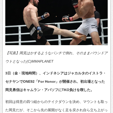
【写真】岡見はかするようなパンチで倒れ、そのままパウンドア
ウトとなった(C)MMAPLANET
3日（金・現地時間）、インドネシアはジャカルタのイストラ・
セナヤンでONE92「For Honor」が開催され、初出場となった
岡見勇信はキャムラン・アバソフにTKO負けを喫した。
初回は得意の四つ組からのテイクダウンを決め、マウントも取っ
た岡見だが、そこから先の展開がなく足を戻され自ら立ち上がっ