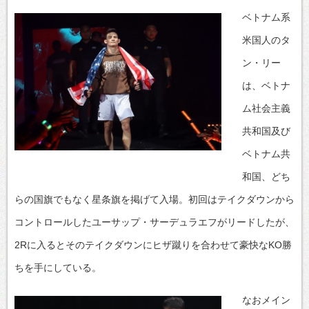
ベトナム系
米国人のタ
ン・リー
は、ベトナ
ム社会主義
共和国及び
ベトナム共
和国、どち
らの国旗でもなく星条旗を掲げて入場。初回はテイクダウンから
コントロールしたユーサップ・サーデュラエフがリードしたが、
2Rに入るとそのテイクダウンにヒザ蹴りを合わせて豪快なKO勝
ちを手にしている。
なおメイン