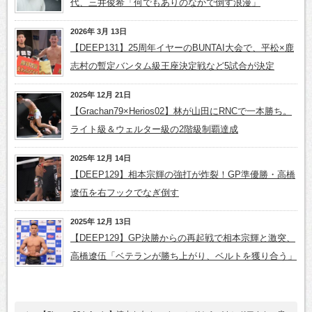
代、三井俊希「何でもありのなかで倒す浪漫」
2026年 3月 13日
【DEEP131】25周年イヤーのBUNTAI大会で、平松×鹿
志村の暫定バンタム級王座決定戦など5試合が決定
2025年 12月 21日
【Grachan79×Herios02】林が山田にRNCで一本勝ち。
ライト級＆ウェルター級の2階級制覇達成
2025年 12月 14日
【DEEP129】相本宗輝の強打が炸裂！GP準優勝・高橋
遼伍を右フックでなぎ倒す
2025年 12月 13日
【DEEP129】GP決勝からの再起戦で相本宗輝と激突、
高橋遼伍「ベテランが勝ち上がり、ベルトを獲り合う」