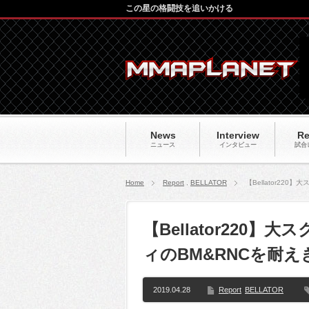
この星の格闘技を追いかける
News
Interview
Re
ニュース
インタビュー
試合
Home
Report
,
BELLATOR
【Bellator2
【Bellator220
ィのBM&RNCを耐え
2019.04.28
Report
BELLATOR