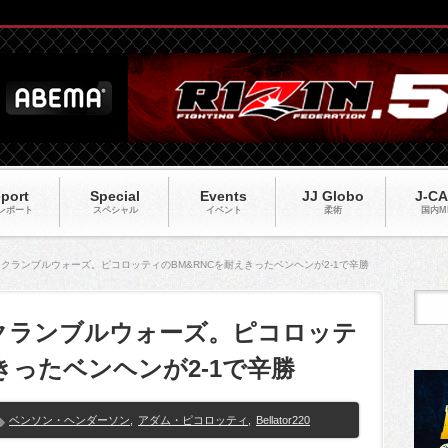
port
Special
Events
JJ Globo
J-C
レポート
スペシャル
イベント
柔術
国内M
20】大スクランブルウォーズ。ピコロッティのBM&RNCを耐えきったベンヘンが2-1で辛勝
】大スクランブルウォーズ。ピコロッテ
きったベンヘンが2-1で辛勝
ベンソン・ヘンダーソン
,
アダム・ピコロッティ
,
Bellator220