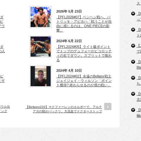
ス
2026年 5月 23日
【
ンダ
【PFL2026#07】ベンヘン戦へ、パ
っ
ビ
トリッキ・アビホハ「戦うことが自
アウ
由に感じるのは、ONE PIECEの影
【
響」
ト
2024年 6月 22日
【
ンダ
【PFL2024#05】ライト級ポイント
の人
でトップのデュフォーがピコロッテ
で
ィの右でダウン。スプリットで敗れ
る
【
B
2024年 4月 10日
、ピ
【PFL2024#02】永遠のBellator戦士
【
ヒザ
ジェイジェイ・ウィルソン「ポイン
ち
ト獲得? 終わらせるのが僕の戦い」
【
北
ボウル出
【Bellator220】マクファーレンのエルボーで、アルテ
【
イング
アガの額がパックリ。大流血でドクターストップ
極