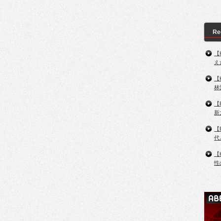
Re
【
え
【
林
【
新
【
代
【
性