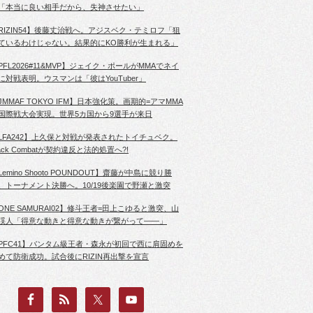
「本当に良い相手だから、失神させたい」
RIZIN54】後藤丈治戦へ。アジスベク・テミロフ「狙
ているわけじゃない。結果的にKO勝利が生まれる」
PFL2026#11&MVP】ジェイク・ポールがMMAでネイ
に対戦表明。ウスマンは「彼はYouTuber」
JMMAF TOKYO IFM】日本強化策。画期的=アマMMA
国際戦大会実現。世界5カ国から9選手が来日
LFA242】上久保と対戦が発表されたトイチュベク。
lack Combatが契約違反と法的処置へ?!
Lemino Shooto POUNDOUT】齋藤が中島に競り勝
、トーナメント決勝へ。10/19後楽園で野瀬と激突
ONE SAMURAI02】修斗王者=田上こゆると激突、山
渓人「得意な動きと得意な動きが繋がって――」
PFC41】バンタム級王者・森永が初回で西に肩固めを
めて防衛成功。試合後にRIZIN再出撃を宣言