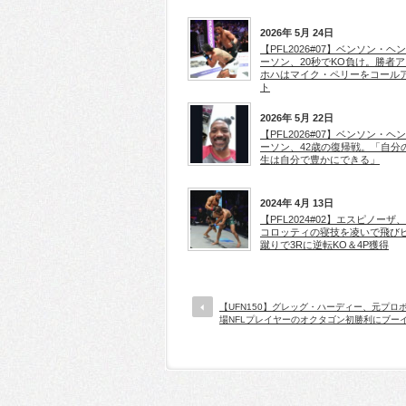
2026年 5月 24日
【PFL2026#07】ベンソン・ヘ
ーソン、20秒でKO負け。勝者ア
ホハはマイク・ペリーをコール
ト
2026年 5月 22日
【PFL2026#07】ベンソン・ヘ
ーソン、42歳の復帰戦。「自分
生は自分で豊かにできる」
2024年 4月 13日
【PFL2024#02】エスピノーザ
コロッティの寝技を凌いで飛び
蹴りで3Rに逆転KO＆4P獲得
【UFN150】グレッグ・ハーディー、元プロ
場NFLプレイヤーのオクタゴン初勝利にブー