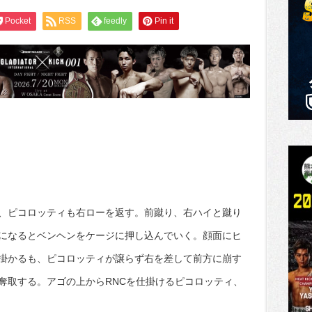
Pocket
RSS
feedly
Pin it
、ピコロッティも右ローを返す。前蹴り、右ハイと蹴り
になるとベンヘンをケージに押し込んでいく。顔面にヒ
掛かるも、ピコロッティが譲らず右を差して前方に崩す
奪取する。アゴの上からRNCを仕掛けるピコロッティ、