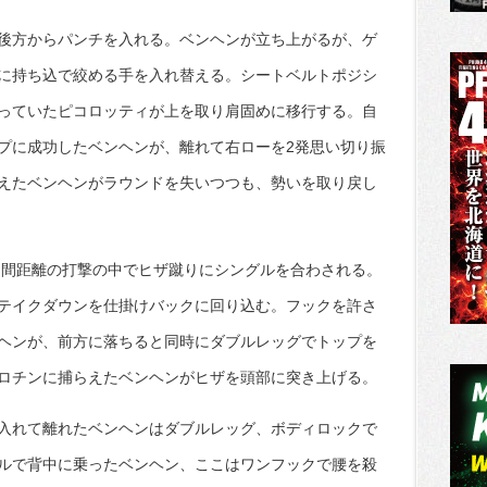
後方からパンチを入れる。ベンヘンが立ち上がるが、ゲ
に持ち込で絞める手を入れ替える。シートベルトポジシ
っていたピコロッティが上を取り肩固めに移行する。自
プに成功したベンヘンが、離れて右ローを2発思い切り振
えたベンヘンがラウンドを失いつつも、勢いを取り戻し
中間距離の打撃の中でヒザ蹴りにシングルを合わされる。
テイクダウンを仕掛けバックに回り込む。フックを許さ
ヘンが、前方に落ちると同時にダブルレッグでトップを
ロチンに捕らえたベンヘンがヒザを頭部に突き上げる。
入れて離れたベンヘンはダブルレッグ、ボディロックで
ルで背中に乗ったベンヘン、ここはワンフックで腰を殺