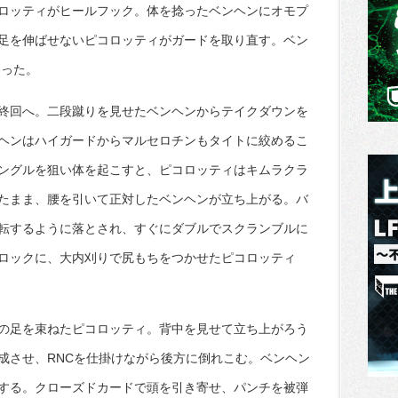
ロッティがヒールフック。体を捻ったベンヘンにオモプ
足を伸ばせないピコロッティがガードを取り直す。ベン
わった。
終回へ。二段蹴りを見せたベンヘンからテイクダウンを
ヘンはハイガードからマルセロチンもタイトに絞めるこ
ングルを狙い体を起こすと、ピコロッティはキムラクラ
たまま、腰を引いて正対したベンヘンが立ち上がる。バ
転するように落とされ、すぐにダブルでスクランブルに
ロックに、大内刈りで尻もちをつかせたピコロッティ
の足を束ねたピコロッティ。背中を見せて立ち上がろう
成させ、RNCを仕掛けながら後方に倒れこむ。ベンヘン
する。クローズドカードで頭を引き寄せ、パンチを被弾