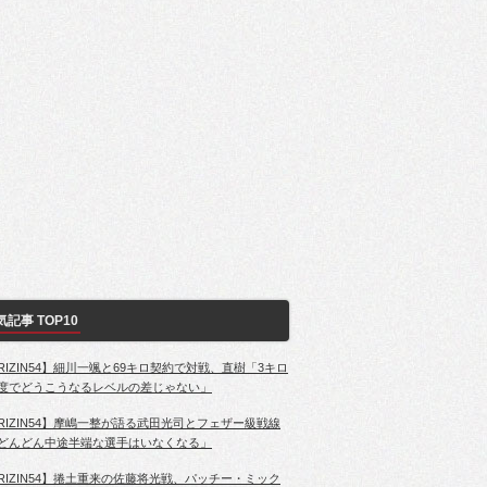
気記事 TOP10
RIZIN54】細川一颯と69キロ契約で対戦、直樹「3キロ
度でどうこうなるレベルの差じゃない」
RIZIN54】摩嶋一整が語る武田光司とフェザー級戦線
どんどん中途半端な選手はいなくなる」
RIZIN54】捲土重来の佐藤将光戦、パッチー・ミック