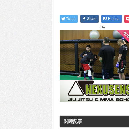
Tweet
Share
Hatena
PR
関連記事