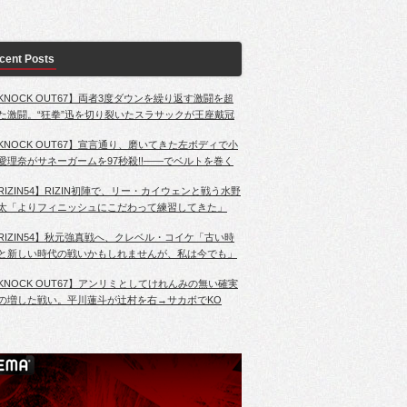
cent Posts
KNOCK OUT67】両者3度ダウンを繰り返す激闘を超
た激闘。“狂拳”迅を切り裂いたスラサックが王座戴冠
KNOCK OUT67】宣言通り、磨いてきた左ボディで小
愛理奈がサネーガームを97秒殺!!――でベルトを巻く
RIZIN54】RIZIN初陣で、リー・カイウェンと戦う水野
太「よりフィニッシュにこだわって練習してきた」
RIZIN54】秋元強真戦へ、クレベル・コイケ「古い時
と新しい時代の戦いかもしれませんが、私は今でも」
KNOCK OUT67】アンリミとしてけれんみの無い確実
の増した戦い。平川蓮斗が辻村を右→サカボでKO