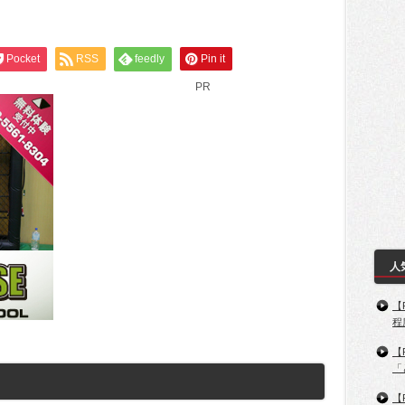
Pocket
RSS
feedly
Pin it
PR
人
【
程
【
「
【