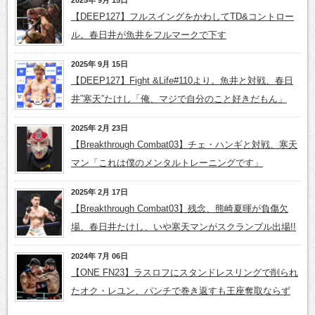
【DEEP127】フルスイングをかわしてTD&コントロー
ル。春日井が魚井をフルマークで下す
2025年 9月 15日
【DEEP127】Fight &Life#110より。魚井と対戦、春日
井”寒天”たけし「俺、マジで自分のこと好きだもん」
2025年 2月 23日
【Breakthrough Combat03】チェ・ハンギと対戦、寒天
マン「これは僕のメンタルトレーニングです」
2025年 2月 17日
【Breakthrough Combat03】残念、熊崎夏暉が負傷欠
場。春日井たけし、いや寒天マンがスクランブル出場!!
2024年 7月 06日
【ONE FN23】ラスロフにスタンドレスリングで削られ
たオク・レユン、パンチで巻き返すも王座奪取ならず