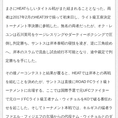
まさにHEATらしいタイトル戦がまた組まれることとなった。両
者は2017年2月のHEAT39で揃って初来日し、ライト級王座決定
トーナメント準決勝に参戦した。無名の両者だったが、オク・レ
ユンは石川英司をケージレスリングやダーティーボクシングで圧
倒し判定勝ち。サントスは岸本泰昭の寝技を凌ぎ、逆に三角絞め
へ。岸本のスラムで流血し試合続行不可能となり、途中裁定で判
定勝ちを手にした。
その後ノーコンテストと結果が覆ると、HEATでは岸本との再戦
を組むことを決めたが、サントスは直後にROAD FCライト級ト
ーナメントに出場する。ここでは国際予選で元UFCファイター
で元ロードFCライト級王者ナム・ウィチョルをKOで破る番狂わ
せを起こした。そしてトーナメント本戦では、キルギスの猛者ラ
ファエル・フィジエフの欠場からの代役ナム・ウィチョルとのダ