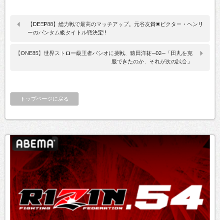
【DEEP88】総力戦で最高のマッチアップ。元谷友貴✖ビクター・ヘンリ
ーのバンタム級タイトル戦決定!!
【ONE85】世界ストロー級王者パシオに挑戦、猿田洋祐─02─「田丸を克
服できたのか、それが次の試合」
トップページに戻る