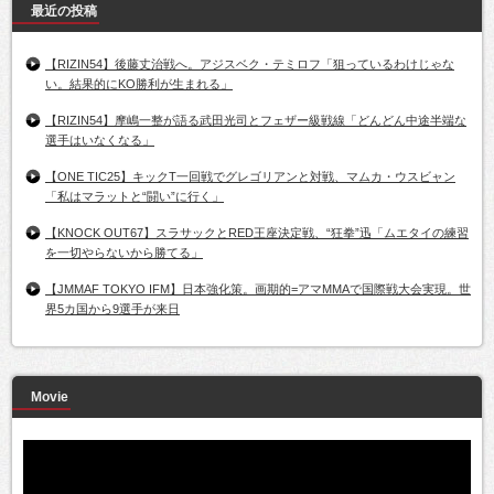
最近の投稿
【RIZIN54】後藤丈治戦へ。アジスベク・テミロフ「狙っているわけじゃな
い。結果的にKO勝利が生まれる」
【RIZIN54】摩嶋一整が語る武田光司とフェザー級戦線「どんどん中途半端な
選手はいなくなる」
【ONE TIC25】キックT一回戦でグレゴリアンと対戦、マムカ・ウスビャン
「私はマラットと“闘い”に行く」
【KNOCK OUT67】スラサックとRED王座決定戦、“狂拳”迅「ムエタイの練習
を一切やらないから勝てる」
【JMMAF TOKYO IFM】日本強化策。画期的=アマMMAで国際戦大会実現。世
界5カ国から9選手が来日
Movie