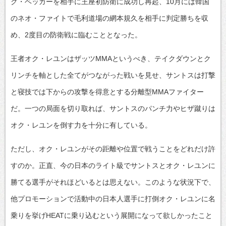
ク・ベッカーを相手に王座初防衛に成功し再起、10月には韓国
のネオ・ファイトで毛利道場の網本規久を相手に判定勝ちを収
め、2度目の防衛戦に臨むこととなった。
王者オク・レユンはザッツMMAというべき、テイクダウンとク
リンチを軸とした全てがつながった戦いを見せ、サントスは打撃
と寝技では下からの攻撃を得意とする分離型MMAファイター
だ。一つの局面を切り取れば、サントスのパンチ力やヒザ蹴りは
オク・レユンを倒す力を十分に有している。
ただし、オク・レユンがその距離や位置で戦うことをどれだけ許
すのか。正直、今の日本のライト級でサントスとオク・レユンに
勝てる選手がそれほどいるとは思えない。このような状況下で、
他プロモーションで活動中の日本人選手に打倒オク・レユンに名
乗りを挙げHEATに乗り込むという展開になって欲しかったこと