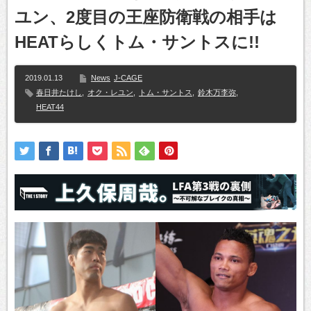
ユン、2度目の王座防衛戦の相手は
HEATらしくトム・サントスに!!
2019.01.13
News
J-CAGE
春日井たけし
,
オク・レユン
,
トム・サントス
,
鈴木万李弥
,
HEAT44