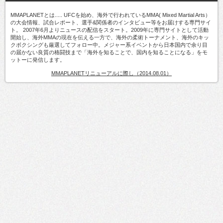
MMAPLANETとは..... UFCを始め、海外で行われているMMA( Mixed Martial Arts）
の大会情報、試合レポート、選手&関係者のインタビュー等をお届けする専門サイ
ト。 2007年6月よりニュースの配信をスタート。2009年に専門サイトとして活動
開始し、海外MMAの現在を伝える一方で、海外の柔術トーナメント、海外のキッ
クボクシングも厳選してフォロー中。メジャー系イベントから日本国内で余り目
の届かない良質の格闘技まで「海外を知ることで、国内を知ることになる」をモ
ットーに発信します。
MMAPLANETリニューアルに際し（2014.08.01）