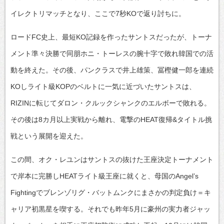
イレクトリマッチとなり、ここで7秒KOで返り討ちに。
ロードFC史上、最短KO記録を作ったサントスだったが、トーナ
メント準々決勝で同朋ホニ・トーレスの腕十字で敗れ韓国での活
動を終えた。その後、パンクラスで井上雄策、冨樫健一郎を連続
KOしライト級KOPのベルトに一気に近づいたサントスは、
RIZINに転じてダロン・クルックシャンクのエルボーで敗れる。
その後は8カ月以上実戦から離れ、電撃のHEAT復帰&タイトル挑
戦という展開を迎えた。
この間、オク・レユンはサントスの抜けた王座決定トーナメント
で岸本に完勝しHEATライト級王座に就くと、母国のAngel’s
Fightingでブレンゾリグ・バットムンクにまさかの判定負け＝キ
ャリア初黒星を喫する。それでも昨年5月に豪州の実力者ジャッ