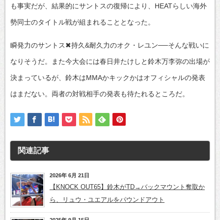
も事実だが、結果的にサントスの復帰により、HEATらしい海外
勢同士のタイトル戦が組まれることとなった。
瞬発力のサントス✖持久&耐久力のオク・レユン──そんな戦いに
なりそうだ。また今大会には春日井たけしと鈴木万李弥の出場が
決まっているが、鈴木はMMAかキックかはオフィシャルの発表
はまだない。両者の対戦相手の発表も待たれるところだ。
関連記事
2026年 6月 21日
【KNOCK OUT65】鈴木がTD→バックマウント奪取か
ら、リュウ・ユエアルをパウンドアウト
2025年 9月 15日