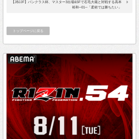
【JBJJF】パンクラス杯、マスター3出場&SFで石毛大蔵と対戦する高本
裕和─01─「柔術では勝ちたい」
トップページに戻る