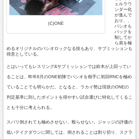
ェルラウ
ンダー化
が進んで
おり、、
(C)ONE
パシオも
バックを
制してか
ら肩を極
めるオリジナルのパシオロックなる技もあり、サブミッションも
得意としている。
とはいってもレスリング&サブミッションでは鈴木が上回ってい
ることは、昨年8月のONE初陣でパシオを相手に初回RNCを極め
ていることでも明らかだ。となると、ラカイ勢は現状のONEの
判定基準に則したポイントを得やすい試合運びに特化してくるこ
とも十分に考えられる。
スバリ倒されても極めさせない、殴らせない。ジャッジの評価の
低いテイクダウンに関しては、倒されることは割り切り、スクラ