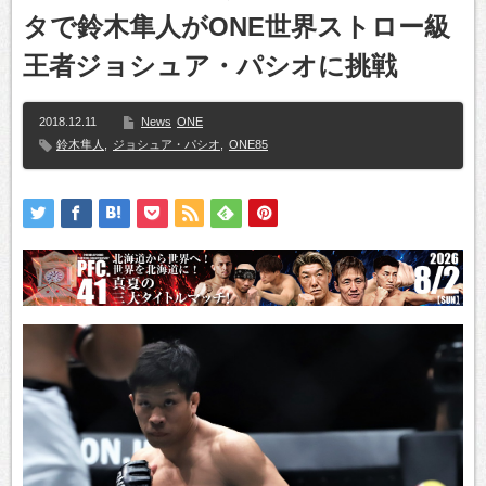
タで鈴木隼人がONE世界ストロー級
王者ジョシュア・パシオに挑戦
2018.12.11
News
ONE
鈴木隼人
,
ジョシュア・パシオ
,
ONE85