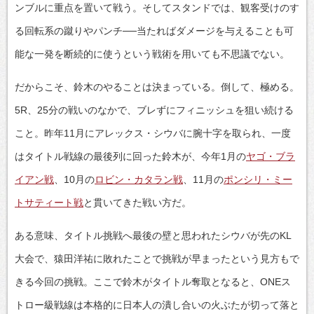
ンブルに重点を置いて戦う。そしてスタンドでは、観客受けのす
る回転系の蹴りやパンチ──当たればダメージを与えることも可
能な一発を断続的に使うという戦術を用いても不思議でない。
だからこそ、鈴木のやることは決まっている。倒して、極める。
5R、25分の戦いのなかで、ブレずにフィニッシュを狙い続ける
こと。昨年11月にアレックス・シウバに腕十字を取られ、一度
はタイトル戦線の最後列に回った鈴木が、今年1月の
ヤゴ・ブラ
イアン戦
、10月の
ロビン・カタラン戦
、11月の
ポンシリ・ミー
トサティート戦
と貫いてきた戦い方だ。
ある意味、タイトル挑戦へ最後の壁と思われたシウバが先のKL
大会で、猿田洋祐に敗れたことで挑戦が早まったという見方もで
きる今回の挑戦。ここで鈴木がタイトル奪取となると、ONEス
トロー級戦線は本格的に日本人の潰し合いの火ぶたが切って落と