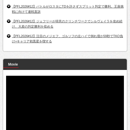
【PFL2026#12】バトルがロスタにTDを許さずスプリット判定で勝利。王座挑
戦に向けて連戦直訴
【PFL2026#12】ジェフリーが得意のクリンチワークでシルヴェイラを攻め続
け、大差の判定勝利を収める
【PFL2026#12】注目のメジエフ、ゴルソフの左ハイで倒れ僅か59秒でTKO負
け=キャリア初黒星を喫する
Movie