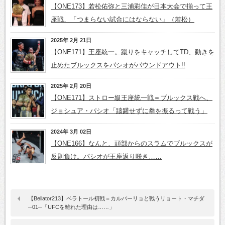
【ONE173】若松佑弥と三浦彩佳が日本大会で揃って王
座戦、「つまらない試合にはならない」（若松）
2025年 2月 21日
【ONE171】王座統一。蹴りをキャッチしてTD、動きを
止めたブルックスをパシオがパウンドアウト!!
2025年 2月 20日
【ONE171】ストロー級王座統一戦＝ブルックス戦へ、
ジョシュア・パシオ「躊躇せずに拳を振るって戦う」
2024年 3月 02日
【ONE166】なんと、頭部からのスラムでブルックスが
反則負け。パシオが王座返り咲き……
【Bellator213】ベラトール初戦＝カルバーリョと戦うリョート・マチダ
─01─「UFCを離れた理由は……」