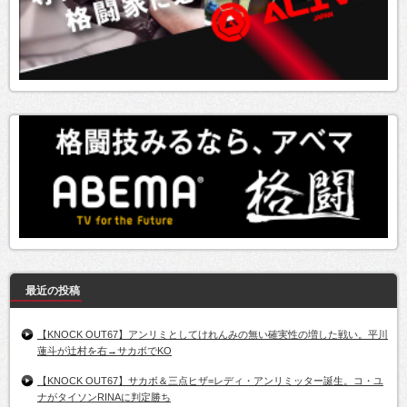
最近の投稿
【KNOCK OUT67】アンリミとしてけれんみの無い確実性の増した戦い。平川
蓮斗が辻村を右→サカボでKO
【KNOCK OUT67】サカボ＆三点ヒザ=レディ・アンリミッター誕生。コ・ユ
ナがタイソンRINAに判定勝ち