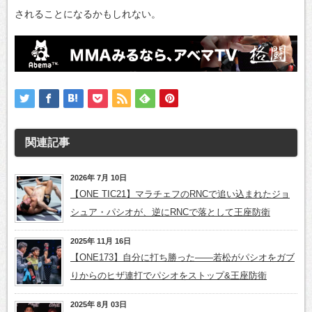
されることになるかもしれない。
関連記事
2026年 7月 10日
【ONE TIC21】マラチェフのRNCで追い込まれたジョ
シュア・パシオが、逆にRNCで落として王座防衛
2025年 11月 16日
【ONE173】自分に打ち勝った――若松がパシオをガブ
りからのヒザ連打でパシオをストップ&王座防衛
2025年 8月 03日