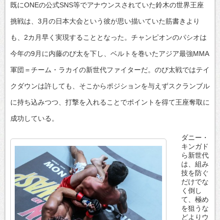
既にONEの公式SNS等でアナウンスされていた鈴木の世界王座
挑戦は、3月の日本大会という彼が思い描いていた筋書きより
も、2カ月早く実現することとなった。チャンピオンのパシオは
今年の9月に内藤のび太を下し、ベルトを巻いたアジア最強MMA
軍団＝チーム・ラカイの新世代ファイターだ。のび太戦ではテイ
クダウンは許しても、そこからポジションを与えずスクランブル
に持ち込みつつ、打撃を入れることでポイントを得て王座奪取に
成功している。
ダニー・
キンガド
ら新世代
は、組み
技を防ぐ
だけでな
く倒し
て、極め
を狙うな
どよりウ