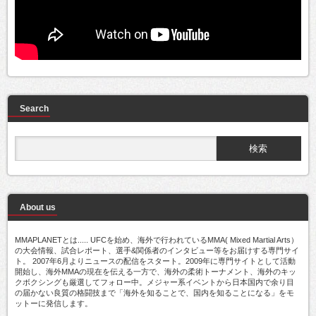
Search
About us
MMAPLANETとは..... UFCを始め、海外で行われているMMA( Mixed Martial Arts）
の大会情報、試合レポート、選手&関係者のインタビュー等をお届けする専門サイ
ト。 2007年6月よりニュースの配信をスタート。2009年に専門サイトとして活動
開始し、海外MMAの現在を伝える一方で、海外の柔術トーナメント、海外のキッ
クボクシングも厳選してフォロー中。メジャー系イベントから日本国内で余り目
の届かない良質の格闘技まで「海外を知ることで、国内を知ることになる」をモ
ットーに発信します。