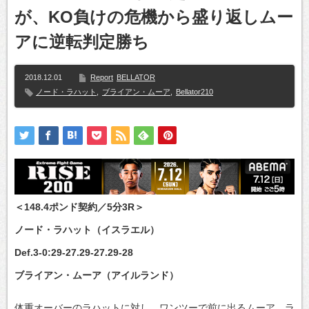
が、KO負けの危機から盛り返しムー
アに逆転判定勝ち
2018.12.01
Report
BELLATOR
ノード・ラハット
,
ブライアン・ムーア
,
Bellator210
＜148.4ポンド契約／5分3R＞
ノード・ラハット（イスラエル）
Def.3-0:29-27.29-27.29-28
ブライアン・ムーア（アイルランド）
体重オーバーのラハットに対し、ワンツーで前に出るムーア。ラ