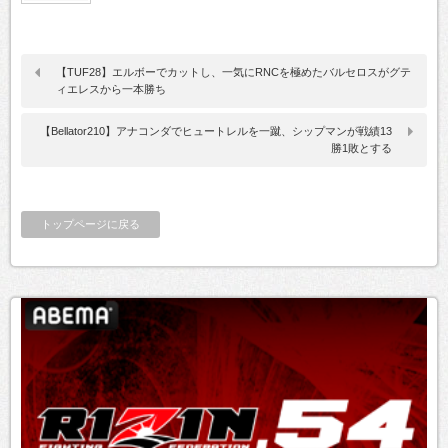
【TUF28】エルボーでカットし、一気にRNCを極めたバルセロスがグテ
ィエレスから一本勝ち
【Bellator210】アナコンダでヒュートレルを一蹴、シップマンが戦績13
勝1敗とする
トップページに戻る