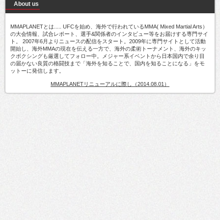
About us
MMAPLANETとは..... UFCを始め、海外で行われているMMA( Mixed Martial Arts）
の大会情報、試合レポート、選手&関係者のインタビュー等をお届けする専門サイ
ト。 2007年6月よりニュースの配信をスタート。2009年に専門サイトとして活動
開始し、海外MMAの現在を伝える一方で、海外の柔術トーナメント、海外のキッ
クボクシングも厳選してフォロー中。メジャー系イベントから日本国内で余り目
の届かない良質の格闘技まで「海外を知ることで、国内を知ることになる」をモ
ットーに発信します。
MMAPLANETリニューアルに際し（2014.08.01）