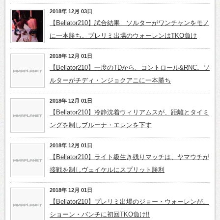
2018年 12月 03日
【Bellator210】試合結果 ソルターがワンチャンをモノ
に一本勝ち。プレリミ出場のウォーレンはTKO負け
2018年 12月 01日
【Bellator210】一度のTDから、コントロール&RNC。ソ
ルターがチディ・ンジョクアニに一本勝ち
2018年 12月 01日
【Bellator210】冷静沈着ウィリアムスが、距離とタイミ
ングを制しブルーナ・エレンを下す
2018年 12月 01日
【Bellator210】ライト級生き残りマッチは、ヤマウチが
接戦を制しヴェイケルにスプリット勝利
2018年 12月 01日
【Bellator210】プレリミ出場のジョー・ウォーレンが、
ショーン・バンチに初回TKO負け!!