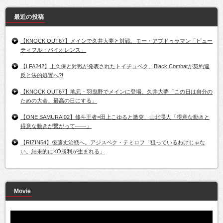
最近の投稿
【KNOCK OUT67】メインで久井大夢と対戦、モー・アブドゥラマン「ビュー
ティフル・バイオレンス」
【LFA242】上久保と対戦が発表されたトイチュベク。Black Combatが契約違
反と法的処置へ?!
【KNOCK OUT67】地元・羽曳野でメインに登場。久井大夢「この日は自分の
ための大会、最高の日にする」
【ONE SAMURAI02】修斗王者=田上こゆると激突、山北渓人「得意な動きと
得意な動きが繋がって――」
【RIZIN54】後藤丈治戦へ。アジスベク・テミロフ「狙っているわけじゃな
い。結果的にKO勝利が生まれる」
Movie