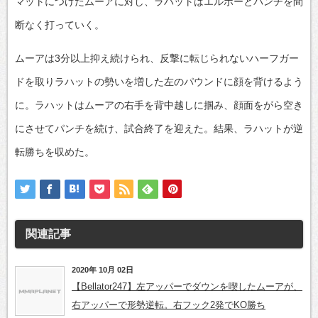
マットにつけたムーアに対し、ラハットはエルボーとパンチを間
断なく打っていく。
ムーアは3分以上抑え続けられ、反撃に転じられないハーフガー
ドを取りラハットの勢いを増した左のパウンドに顔を背けるよう
に。ラハットはムーアの右手を背中越しに掴み、顔面をがら空き
にさせてパンチを続け、試合終了を迎えた。結果、ラハットが逆
転勝ちを収めた。
関連記事
2020年 10月 02日
【Bellator247】左アッパーでダウンを喫したムーアが、
右アッパーで形勢逆転。右フック2発でKO勝ち