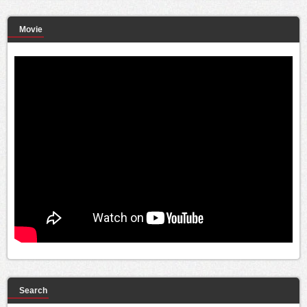
Movie
Search