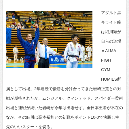
アダルト黒
帯ライト級
は細川顕が
自らの道場
＝ALMA
FIGHT
GYM
HOMIES所
属として出場。2年連続で優勝を分け合ってきた岩崎正寛との対
戦が期待されたが、ムンジアル、クィンテッド、スパイダー柔術
出場と連戦が続いた岩崎が今年は出場せず。全日本王者が不在の
なか、その細川は高本裕和との初戦をポイント10-0で快勝し幸
先のいいスタートを切る。