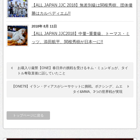
【ALL JAPAN JJC 2018】無差別級は関根秀樹、団体優
勝はカルペディエム!!
2018年 8月 11日
【ALL JAPAN JJC2018】中量~重量級、トーマス・ミ
ッツ、添田航平、関根秀樹が日本一に!!
お蔵入り厳禁【ONE】春日井の挑戦を受けるキム・ミュンギュが、タイ
トル奪取直後に話していたこと
【ONE79】イラン・ディアスがシーサケットに挑戦。ボクシング、ムエ
タイ&MMA、3つの世界戦が実現
トップページに戻る