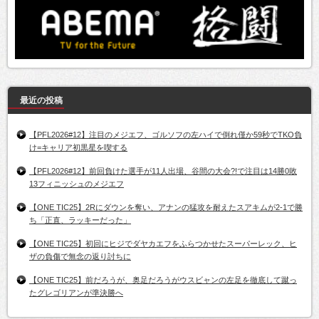
最近の投稿
【PFL2026#12】注目のメジエフ、ゴルソフの左ハイで倒れ僅か59秒でTKO負
け=キャリア初黒星を喫する
【PFL2026#12】前回負けた選手が11人出場、谷間の大会?!で注目は14勝0敗
13フィニッシュのメジエフ
【ONE TIC25】2Rにダウンを奪い、アナンの猛攻を耐えたスアキムが2-1で勝
ち「正直、ラッキーだった」
【ONE TIC25】初回にヒジでダヤカエフをふらつかせたスーパーレック、ヒ
ザの負傷で無念の返り討ちに
【ONE TIC25】前だろうが、奥足だろうがウスビャンの左足を徹底して蹴っ
たグレゴリアンが準決勝へ