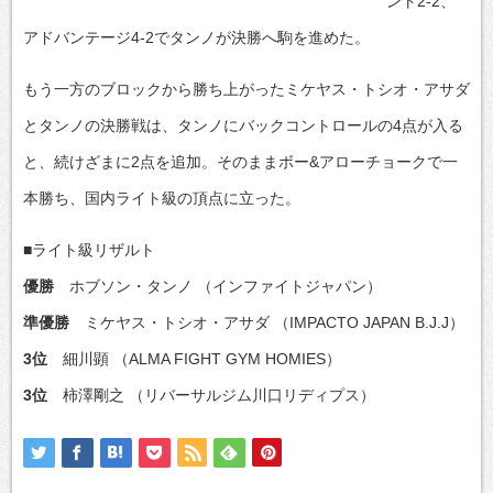
ント2-2、
アドバンテージ4-2でタンノが決勝へ駒を進めた。
もう一方のブロックから勝ち上がったミケヤス・トシオ・アサダ
とタンノの決勝戦は、タンノにバックコントロールの4点が入る
と、続けざまに2点を追加。そのままボー&アローチョークで一
本勝ち、国内ライト級の頂点に立った。
■ライト級リザルト
優勝
ホブソン・タンノ （インファイトジャパン）
準優勝
ミケヤス・トシオ・アサダ （IMPACTO JAPAN B.J.J）
3位
細川顕 （ALMA FIGHT GYM HOMIES）
3位
柿澤剛之 （リバーサルジム川口リディプス）