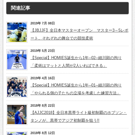
関連記事
2019年 7月 08日
【JBJJF】全日本マスターオープン マスター3～5レポ
ート、それぞれの舞台での競技柔術
2019年 5月 23日
【Special】HOMIES誕生から1年─02─細川顕の拘り
「柔術はマットと人間が2人いればできる」
2019年 4月 16日
【Special】HOMIES誕生から1年─01─細川顕の拘り
「やられる側の子たちの立場を考慮した練習方法」
2018年 8月 22日
【AJJC2018】全日本黒帯ライト級初制覇のホブソン・
タンノが、黒帯でアジア初制覇を狙う!!
2018年 8月 12日