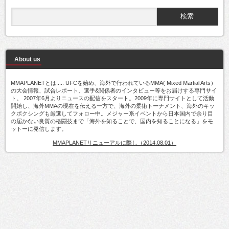
About us
MMAPLANETとは..... UFCを始め、海外で行われているMMA( Mixed Martial Arts）
の大会情報、試合レポート、選手&関係者のインタビュー等をお届けする専門サイ
ト。 2007年6月よりニュースの配信をスタート。2009年に専門サイトとして活動
開始し、海外MMAの現在を伝える一方で、海外の柔術トーナメント、海外のキッ
クボクシングも厳選してフォロー中。メジャー系イベントから日本国内で余り目
の届かない良質の格闘技まで「海外を知ることで、国内を知ることになる」をモ
ットーに発信します。
MMAPLANETリニューアルに際し（2014.08.01）