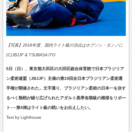
【写真】2018年度、国内ライト級の頂点はホブソン・タンノに
(C)JBJJF & TSUBASA ITO
5日（日）、東京都大田区の大田区総合体育館で日本ブラジリア
ン柔術連盟（JBJJF）主催の第19回全日本ブラジリアン柔術選
手権が開催された。文字通り、ブラジリアン柔術の日本一を決す
るべく熱戦が繰り広げられたアダルト黒帯各階級の模様をリポー
ト──第4弾はライト級の戦いをお伝えしたい。
Text by Lighthouse