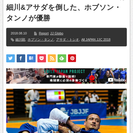
細川&アサダを倒した、ホブソン・
タンノが優勝
2018.08.10
Report
JJ Globo
細川顕
,
ホブソン・タンノ
,
アサダ・トシオ
,
All JAPAN JJC 2018