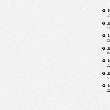
ス
【
っ
【
ト
【
で
【
B
【
イ
【
ち
【
決