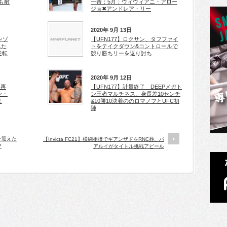
も耐
一番：5月：ヴィヴィアニ・アロー
ジョ✖アンドレア・リー
2020年 9月 13日
ンゾ
【UFN177】ロクサン、タフファイ
れた
トをテイクダウン&コントロールで
逆転
競り勝ちリーを返り討ち
2020年 9月 12日
と再
【UFN177】計量終了 DEEPメガト
ン・
ン王者マルチネス、身長差10センチ
ま
&10勝10決着ののロマノフとUFC初
陣
プを迎えた
【Invicta FC21】横綱相撲でギアンザドをRNC葬、パ
?
アルイがタイトル挑戦アピール