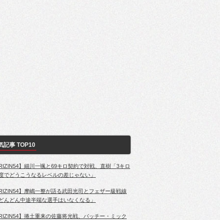
気記事 TOP10
RIZIN54】細川一颯と69キロ契約で対戦、直樹「3キロ
度でどうこうなるレベルの差じゃない」
RIZIN54】摩嶋一整が語る武田光司とフェザー級戦線
どんどん中途半端な選手はいなくなる」
RIZIN54】捲土重来の佐藤将光戦、パッチー・ミック