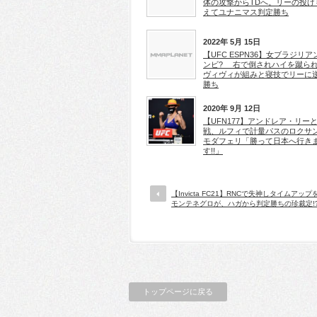
体の攻撃からTDへ。リーの投げ
えてユナニマス判定勝ち
2022年 5月 15日
【UFC ESPN36】女ブラジリア
ンビ? 右で倒されハイを蹴ら
ヴィヴィが組みと寝技でリーに
勝ち
2020年 9月 12日
【UFN177】アンドレア・リー
戦、ルフィで計量パスのロクサ
モダフェリ「勝って日本へ行き
す!!」
【Invicta FC21】RNCで失神しタイムアッ
モンテネグロが、ハガから判定勝ちの珍裁定!
トップページに戻る