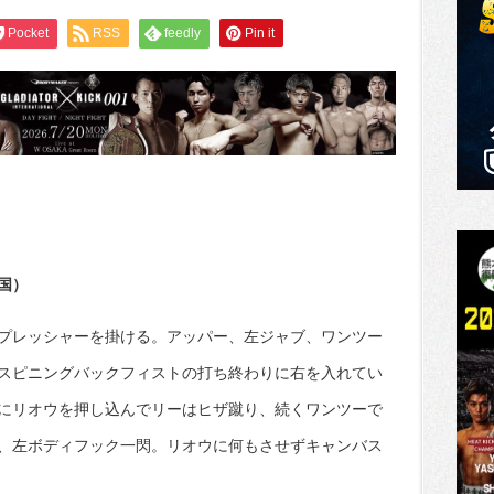
Pocket
RSS
feedly
Pin it
国）
プレッシャーを掛ける。アッパー、左ジャブ、ワンツー
スピニングバックフィストの打ち終わりに右を入れてい
にリオウを押し込んでリーはヒザ蹴り、続くワンツーで
、左ボディフック一閃。リオウに何もさせずキャンバス