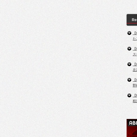
Re
【
た
【
ス
【
左
【
野
【
程