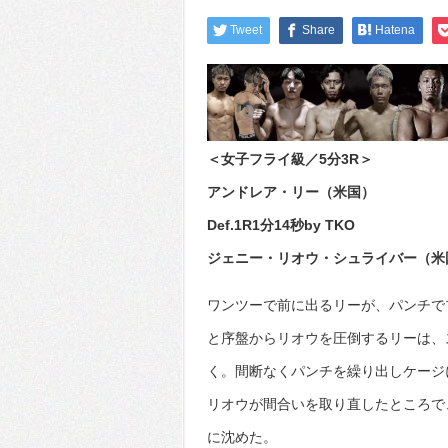
Tweet
Share
Hatena
＜女子フライ級／5分3R＞
アンドレア・リー（米国）
Def.1R1分14秒by TKO
ジェニー・リオウ・シュライバー（米
ワンツーで前に出るリーが、パンチで
と序盤からリオウを圧倒するリーは、
く。間断なくパンチを繰り出しケージ
リオウが間合いを取り直したところで
に沈めた。