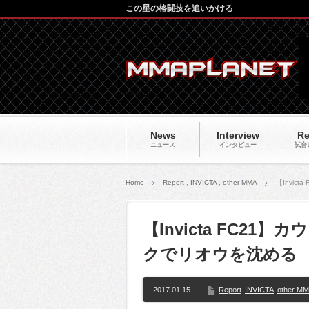
この星の格闘技を追いかける
News
Interview
Re
ニュース
インタビュー
試合
Home
Report
,
INVICTA
,
other MMA
【Invi
【Invicta FC2
クでリオウを沈める
2017.01.15
Report
INVICTA
other M