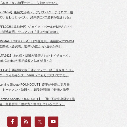
「本当に良い相手だから、失神させたい」
RIZIN54】後藤丈治戦へ。アジスベク・テミロフ「狙
ているわけじゃない。結果的にKO勝利が生まれる」
PFL2026#11&MVP】ジェイク・ポールがMMAでネイ
に対戦表明。ウスマンは「彼はYouTuber」
JMMAF TOKYO IFM】日本強化策。画期的=アマMMA
国際戦大会実現。世界5カ国から9選手が来日
LFA242】上久保と対戦が発表されたトイチュベク。
lack Combatが契約違反と法的処置へ?!
PFC41】再起戦で吹田琢とフェザー級王座を争うジェ
ク・ウィルキンス「5R戦うつもりはないですね」
Lemino Shooto POUNDOUT】齋藤が中島に競り勝
、トーナメント決勝へ。10/19後楽園で野瀬と激突
Lemino Shooto POUNDOUT】一回り下の中島陸とT準
勝。齋藤奨司「僕の方が警戒していると思う」