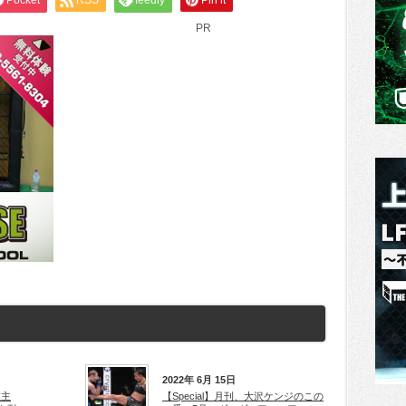
Pocket
RSS
feedly
Pin it
PR
2022年 6月 15日
左主
【Special】月刊、大沢ケンジのこの