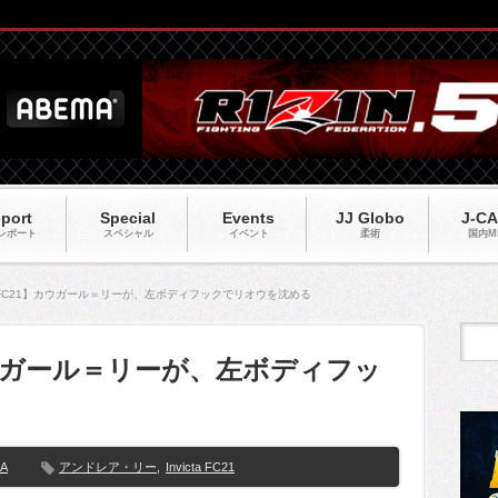
port
Special
Events
JJ Globo
J-C
レポート
スペシャル
イベント
柔術
国内M
cta FC21】カウガール＝リーが、左ボディフックでリオウを沈める
1】カウガール＝リーが、左ボディフッ
MA
アンドレア・リー
,
Invicta FC21