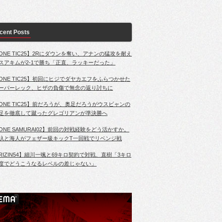
cent Posts
ONE TIC25】2Rにダウンを奪い、アナンの猛攻を耐え
スアキムが2-1で勝ち「正直、ラッキーだった」
ONE TIC25】初回にヒジでダヤカエフをふらつかせた
ーパーレック、ヒザの負傷で無念の返り討ちに
ONE TIC25】前だろうが、奥足だろうがウスビャンの
足を徹底して蹴ったグレゴリアンが準決勝へ
ONE SAMURAI02】前回の対戦経験をどう活かすか。
杁と海人がフェザー級キックT一回戦でリベンジ戦
RIZIN54】細川一颯と69キロ契約で対戦、直樹「3キロ
度でどうこうなるレベルの差じゃない」