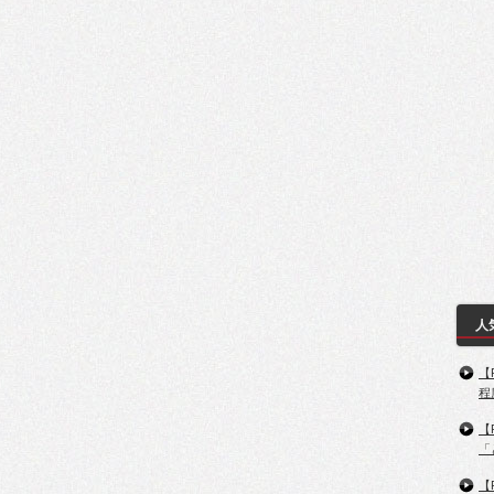
人
【
程
【
「
【