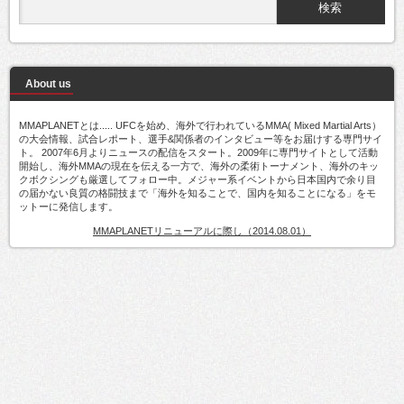
About us
MMAPLANETとは..... UFCを始め、海外で行われているMMA( Mixed Martial Arts）
の大会情報、試合レポート、選手&関係者のインタビュー等をお届けする専門サイ
ト。 2007年6月よりニュースの配信をスタート。2009年に専門サイトとして活動
開始し、海外MMAの現在を伝える一方で、海外の柔術トーナメント、海外のキッ
クボクシングも厳選してフォロー中。メジャー系イベントから日本国内で余り目
の届かない良質の格闘技まで「海外を知ることで、国内を知ることになる」をモ
ットーに発信します。
MMAPLANETリニューアルに際し（2014.08.01）