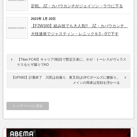
定戦。JZ・カバウカンチがジェイソン・ラウに下る
2021年 1月 20日
【F2W160】組み技でも大人気!! JZ・カバウカンチ、
大技連発でジャスティン・レニックを3－0で下す
【Titan FC40】キャリア3戦目で暫定王者に。ホゼ・トーレスがヴェラス
ケスをヒザ蹴りでKO
【UFN92】計量終了 川尻は自撮り、夜叉坊はUFCガールズに腰振り。
メインの両者は笑顔を浮かべる
トップページに戻る