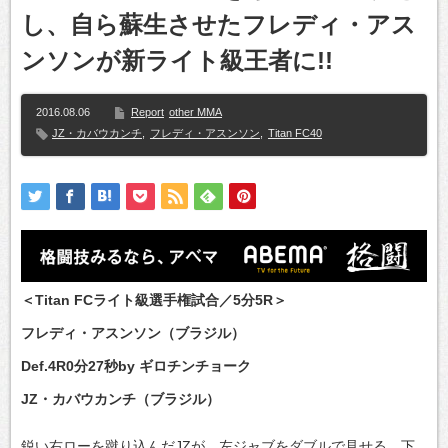
し、自ら蘇生させたフレディ・アス
ンソンが新ライト級王者に!!
2016.08.06
Report
other MMA
JZ・カバウカンチ
,
フレディ・アスンソン
,
Titan FC40
＜Titan FCライト級選手権試合／5分5R＞
フレディ・アスンソン（ブラジル）
Def.4R0分27秒by ギロチンチョーク
JZ・カバウカンチ（ブラジル）
鋭い右ローを蹴り込んだJZが、左ジャブをダブルで見せる。下