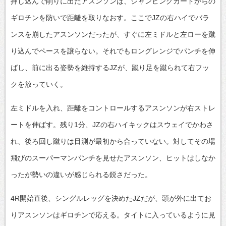
押し込んで削りに出たアスンソンは、ジャンピングガードからの
ギロチンを防いで距離を取りなおす。ここでJZの右ハイでバラ
ンスを崩したアスンソンだったが、すぐに左ミドルと左ローを蹴
り込んでペースを譲らない。それでもロングレンジでパンチを伸
ばし、前に出る姿勢を維持するJZが、蹴り足を蹴られて右フッ
クを放っていく。
左ミドルを入れ、距離をコントロールするアスンソンが右ストレ
ートを伸ばす。残り1分、JZの右ハイキックはスウェイでかわさ
れ、後ろ回し蹴りは目測が最初から合っていない。対してその場
飛びのスーパーマンパンチを見せたアスンソン、ヒットはしなか
ったが勢いの違いが感じられる鋭さだった。
4R開始直後、シングルレッグを決めたJZだが、頭が外に出てお
りアスンソンはギロチンで応える。タイトに入っているように見