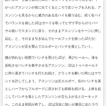
がったアスンソンが前に出てくるところで左ジャブを入れる。ア
スンソンも見るからに威力のある左ハイを蹴り込む。続く右ハイ
でバランスを崩したJZはガードを取ってヒザ十字からのリバー
サル狙いでスタンドに戻り、そのままアスンソンをケージに押し
込む。と、そのまま引き込んでヒールフックを狙ったJZだが、
アスンソンが足を畳んでエルボーとパンチを落としていく。
腰が切れない状態でパンチを受けたJZが、再びヒールへ。体を
反転させパンチを集中させるアスンソン。JZはトゥーホールド
に拘り過ぎてパンチを打たれ続け、クラッチを解いた時にはマウ
ントを許してしまう。アスンソンは左エルボー、右のパンチを落
としハーフからフルガードに戻されても鉄槌を続ける。上体を起
こしてパンチを落としたアスンソンが立ち上がるとローキック
へ。このまま初回が終了し、JZは完全に狙いが裏目に出たラウ