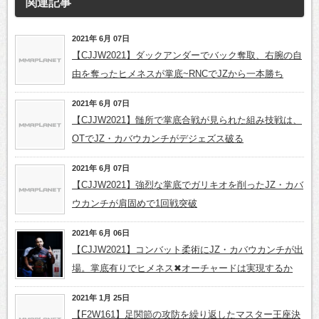
関連記事
2021年 6月 07日
【CJJW2021】ダックアンダーでバック奪取、右腕の自
由を奪ったヒメネスが掌底~RNCでJZから一本勝ち
2021年 6月 07日
【CJJW2021】髄所で掌底合戦が見られた組み技戦は、
OTでJZ・カバウカンチがデジェズス破る
2021年 6月 07日
【CJJW2021】強烈な掌底でガリキオを削ったJZ・カバ
ウカンチが肩固めで1回戦突破
2021年 6月 06日
【CJJW2021】コンバット柔術にJZ・カバウカンチが出
場。掌底有りでヒメネス✖オーチャードは実現するか
2021年 1月 25日
【F2W161】足関節の攻防を繰り返したマスター王座決