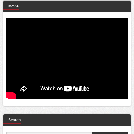
Movie
Search