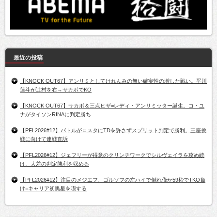
最近の投稿
【KNOCK OUT67】アンリミとしてけれんみの無い確実性の増した戦い。平川
蓮斗が辻村を右→サカボでKO
【KNOCK OUT67】サカボ＆三点ヒザ=レディ・アンリミッター誕生。コ・ユ
ナがタイソンRINAに判定勝ち
【PFL2026#12】バトルがロスタにTDを許さずスプリット判定で勝利。王座挑
戦に向けて連戦直訴
【PFL2026#12】ジェフリーが得意のクリンチワークでシルヴェイラを攻め続
け、大差の判定勝利を収める
【PFL2026#12】注目のメジエフ、ゴルソフの左ハイで倒れ僅か59秒でTKO負
け=キャリア初黒星を喫する