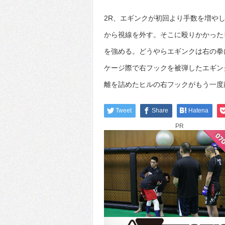
2R、エギンクが初回より手数を増や
から視線を外す。そこに殴りかかった
を強める。どうやらエギンクは右の拳
ケージ際で右フックを被弾したエギン
離を詰めたヒルの右フックがもう一度
Tweet
Share
Hatena
PR