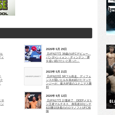
2026年 5月 29日
のヒ
【UFN277】38歳のUFCデビュー、
ヂィ
パンダ=シィォン・ヂィンナン「夢
を追い続けたいと思った」
2023年 5月 21日
チ
【UFN223】5Rフル疾走。ディフェ
イク
ンスが固いヒルを攻め続けたマッケ
す
ンジーが、最大6P差のユナニマス勝
利
2020年 9月 12日
とサ
【UFN177】計量終了 DEEPメガト
ャン
ン王者マルチネス、身長差10センチ
&10勝10決着ののロマノフとUFC初
陣