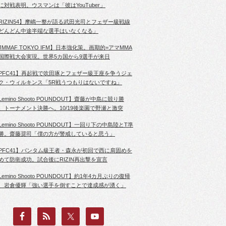
に対戦表明。ウスマンは「彼はYouTuber」
RIZIN54】摩嶋一整が語る武田光司とフェザー級戦線
どんどん中途半端な選手はいなくなる」
JMMAF TOKYO IFM】日本強化策。画期的=アマMMA
国際戦大会実現。世界5カ国から9選手が来日
PFC41】再起戦で吹田琢とフェザー級王座を争うジェ
ク・ウィルキンス「5R戦うつもりはないですね」
Lemino Shooto POUNDOUT】齋藤が中島に競り勝
、トーナメント決勝へ。10/19後楽園で野瀬と激突
Lemino Shooto POUNDOUT】一回り下の中島陸とT準
勝。齋藤奨司「僕の方が警戒していると思う」
PFC41】バンタム級王者・森永が初回で西に肩固めを
めて防衛成功。試合後にRIZIN再出撃を宣言
Lemino Shooto POUNDOUT】約1年4カ月ぶりの復帰
、岩倉優輝「強い選手を倒すことで達成感が湧く」