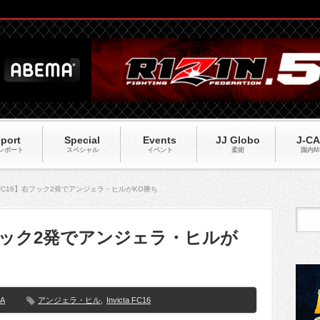
port
Special
Events
JJ Globo
J-C
レポート
スペシャル
イベント
柔術
国内M
ta FC16】右フック2発でアンジェラ・ヒルがKO勝ち
6】右フック2発でアンジェラ・ヒルが
MA
アンジェラ・ヒル
,
Invicta FC16