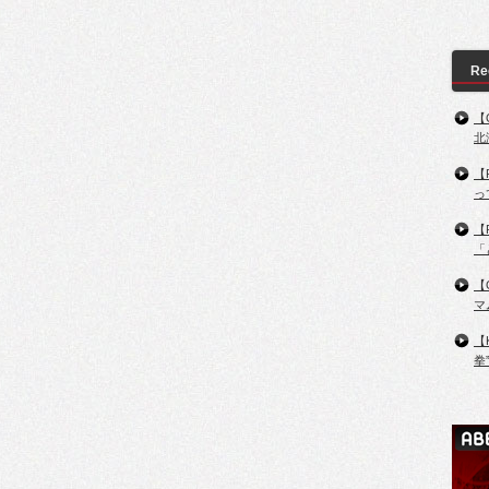
Re
【
北
【
っ
【
「
【
マ
【
拳