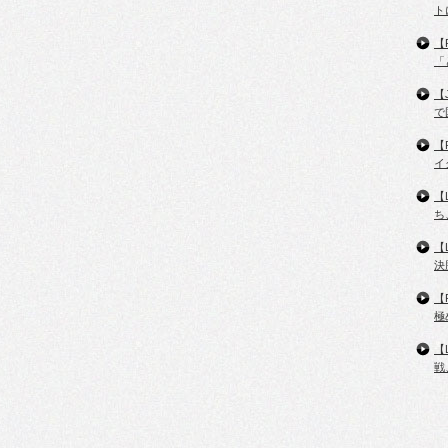
ト
【
「
【
で
【
イ
【
ち
【
決
【
極
【
戦