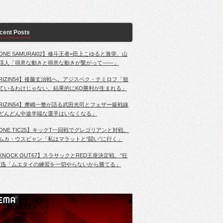
cent Posts
ONE SAMURAI02】修斗王者=田上こゆると激突、山
渓人「得意な動きと得意な動きが繋がって――」
RIZIN54】後藤丈治戦へ。アジスベク・テミロフ「狙
ているわけじゃない。結果的にKO勝利が生まれる」
RIZIN54】摩嶋一整が語る武田光司とフェザー級戦線
どんどん中途半端な選手はいなくなる」
ONE TIC25】キックT一回戦でグレゴリアンと対戦、
ムカ・ウスビャン「私はマラットと“闘い”に行く」
KNOCK OUT67】スラサックとRED王座決定戦、“狂
”迅「ムエタイの練習を一切やらないから勝てる」