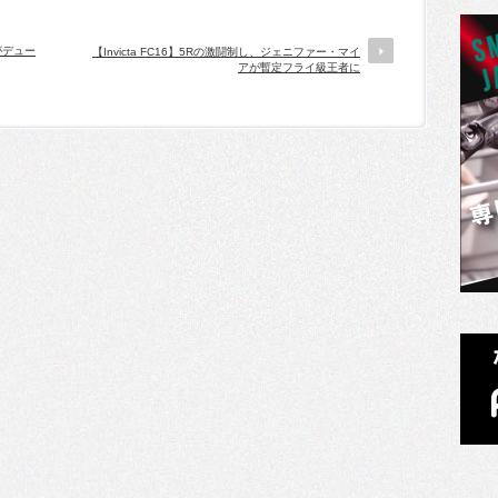
ナがデュー
【Invicta FC16】5Rの激闘制し、ジェニファー・マイ
アが暫定フライ級王者に