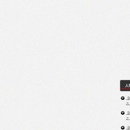
人
【
ス
【
ク
【