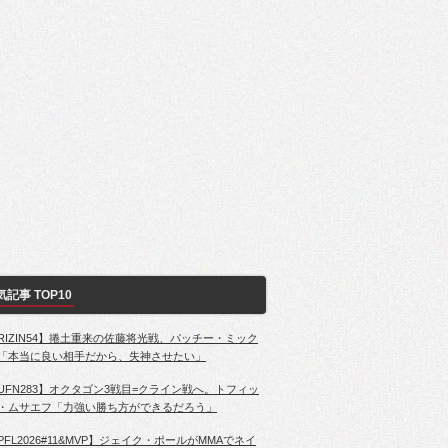
気記事 TOP10
RIZIN54】捲土重来の佐藤将光戦、パッチー・ミック
「本当に良い相手だから、失神させたい」
UFN283】オクタゴン3戦目=クライン戦へ。トフィッ
・ムサエフ「力強い勝ち方ができるだろう」
PFL2026#11&MVP】ジェイク・ポールがMMAでネイ