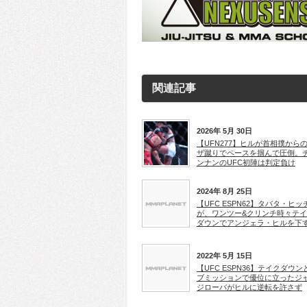
関連記事
2026年 5月 30日
【UFN277】ヒルが首相撲から
ザ蹴りでペースを掴んで圧倒。
ンナンのUFC初陣は判定負け
2024年 8月 25日
【UFC ESPN62】タバタ・ヒッ
が、ワンツー&クリンチ時々テ
ダウンでアンジェラ・ヒルを下
2022年 5月 15日
【UFC ESPN36】テイクダウン
ブミッションで優位に立ったジ
ジローバがヒルに逆転を許さず