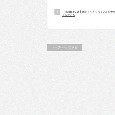
【Invicta FC16】ボディをえぐってアルダ
クを沈める
トップページに戻る