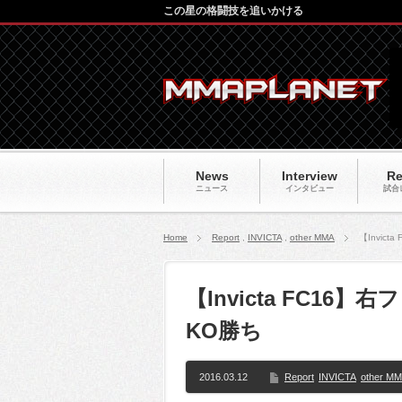
この星の格闘技を追いかける
News
Interview
Re
ニュース
インタビュー
試合
Home
Report
,
INVICTA
,
other MMA
【Invic
【Invicta FC1
KO勝ち
2016.03.12
Report
INVICTA
other M