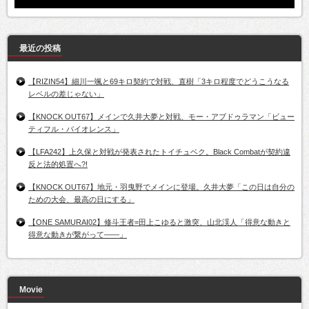
最近の投稿
【RIZIN54】細川一颯と69キロ契約で対戦、直樹「3キロ程度でどうこうなる
レベルの差じゃない」
【KNOCK OUT67】メインで久井大夢と対戦、モー・アブドゥラマン「ビュー
ティフル・バイオレンス」
【LFA242】上久保と対戦が発表されたトイチュベク。Black Combatが契約違
反と法的処置へ?!
【KNOCK OUT67】地元・羽曳野でメインに登場。久井大夢「この日は自分の
ための大会、最高の日にする」
【ONE SAMURAI02】修斗王者=田上こゆると激突、山北渓人「得意な動きと
得意な動きが繋がって――」
Movie