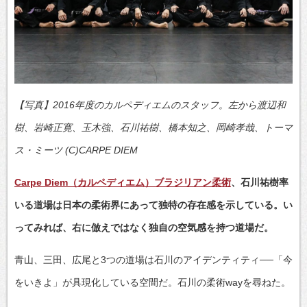
【写真】2016年度のカルペディエムのスタッフ。左から渡辺和
樹、岩崎正寛、玉木強、石川祐樹、橋本知之、岡崎孝哉、トーマ
ス・ミーツ (C)CARPE DIEM
Carpe Diem（カルペディエム）ブラジリアン柔術
、石川祐樹率
いる道場は日本の柔術界にあって独特の存在感を示している。い
ってみれば、右に倣えではなく独自の空気感を持つ道場だ。
青山、三田、広尾と3つの道場は石川のアイデンティティ──「今
をいきよ」が具現化している空間だ。石川の柔術wayを尋ねた。