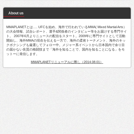
About us
MMAPLANETとは..... UFCを始め、海外で行われているMMA( Mixed Martial Arts）
の大会情報、試合レポート、選手&関係者のインタビュー等をお届けする専門サイ
ト。 2007年6月よりニュースの配信をスタート。2009年に専門サイトとして活動
開始し、海外MMAの現在を伝える一方で、海外の柔術トーナメント、海外のキッ
クボクシングも厳選してフォロー中。メジャー系イベントから日本国内で余り目
の届かない良質の格闘技まで「海外を知ることで、国内を知ることになる」をモ
ットーに発信します。
MMAPLANETリニューアルに際し（2014.08.01）