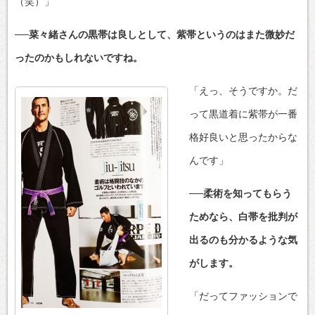
（笑）」
──菜々緒さんの黒帯は良しとして、紫帯というのはまた微妙だ
ったのかもしれないですね。
「えっ、そうですか。だ
って黒道着に紫帯が一番
格好良いと思ったからな
んです」
──柔術を知ってもらう
ためなら、白帯を批判が
出るのも分かるような気
がします。
「だってファッションで