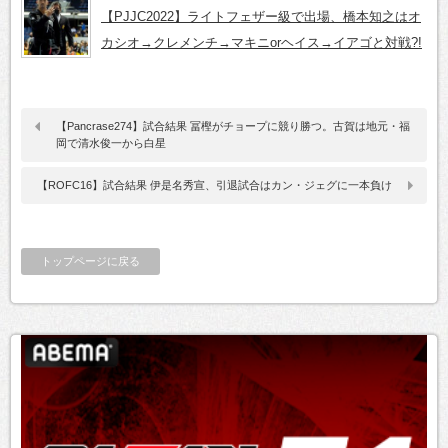
【PJJC2022】ライトフェザー級で出場、橋本知之はオ
カシオ→クレメンチ→マキニorヘイス→イアゴと対戦?!
【Pancrase274】試合結果 冨樫がチョープに競り勝つ。古賀は地元・福
岡で清水俊一から白星
【ROFC16】試合結果 伊是名秀宣、引退試合はカン・ジェグに一本負け
トップページに戻る