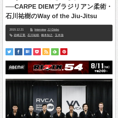
──CARPE DIEMブラジリアン柔術・
石川祐樹のWay of the Jiu-Jitsu
2015.12.21
Interview
JJ Globo
岩崎正寛
,
石川祐樹
,
橋本知之
,
玉木強