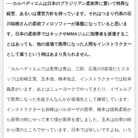
──カルペディエムは日本のブラジリアン柔術界に置いて特異な
経営、あるいは運営方針を持っています。それはつまり代表の石
川祐樹さんの柔術フィロソフィーが基盤になっていると思いま
す。日本の柔術界ではキックやMMAジムに指導者を派遣するこ
とはあっても、他の道場で黒帯になった人間をインストラクター
として雇うという例はあまり見られません。
「カルペディエムでは黒帯は青山、三田、広尾の3道場だとスタ
ッフは岩崎正寛、玉木強、橋本知之、インストラクターでは松本
義彦がいます。あとはニューヨークでやってきたり、イヴォルブ
で黒帯になった生徒さんなんかが道場生として練習しています。
インストラクターも岩崎はバルボーザの黒帯、橋本は徳島柔術か
ら茶帯の時にやって来て僕が黒帯を渡しました。玉木は白帯の時
から僕のところでやっています。日本では珍しいですよね。いろ