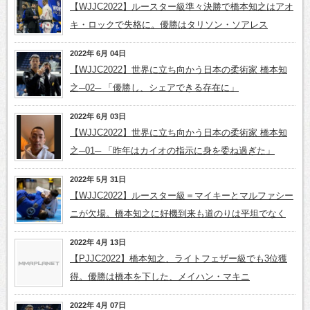
【WJJC2022】ルースター級準々決勝で橋本知之はアオ
キ・ロックで失格に。優勝はタリソン・ソアレス
2022年 6月 04日
【WJJC2022】世界に立ち向かう日本の柔術家 橋本知
之─02─ 「優勝し、シェアできる存在に」
2022年 6月 03日
【WJJC2022】世界に立ち向かう日本の柔術家 橋本知
之─01─ 「昨年はカイオの指示に身を委ね過ぎた」
2022年 5月 31日
【WJJC2022】ルースター級＝マイキーとマルファシー
ニが欠場。橋本知之に好機到来も道のりは平坦でなく
2022年 4月 13日
【PJJC2022】橋本知之、ライトフェザー級でも3位獲
得。優勝は橋本を下した、メイハン・マキニ
2022年 4月 07日