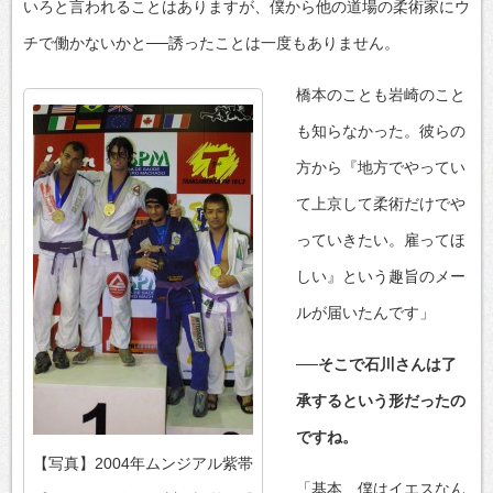
いろと言われることはありますが、僕から他の道場の柔術家にウ
チで働かないかと──誘ったことは一度もありません。
橋本のことも岩崎のこと
も知らなかった。彼らの
方から『地方でやってい
て上京して柔術だけでや
っていきたい。雇ってほ
しい』という趣旨のメー
ルが届いたんです」
──そこで石川さんは了
承するという形だったの
ですね。
【写真】2004年ムンジアル紫帯
「基本、僕はイエスなん