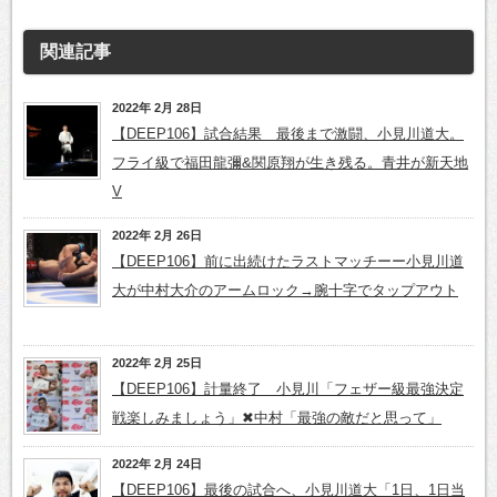
関連記事
2022年 2月 28日
【DEEP106】試合結果 最後まで激闘、小見川道大。
フライ級で福田龍彌&関原翔が生き残る。青井が新天地
V
2022年 2月 26日
【DEEP106】前に出続けたラストマッチーー小見川道
大が中村大介のアームロック→腕十字でタップアウト
2022年 2月 25日
【DEEP106】計量終了 小見川「フェザー級最強決定
戦楽しみましょう」✖中村「最強の敵だと思って」
2022年 2月 24日
【DEEP106】最後の試合へ、小見川道大「1日、1日当