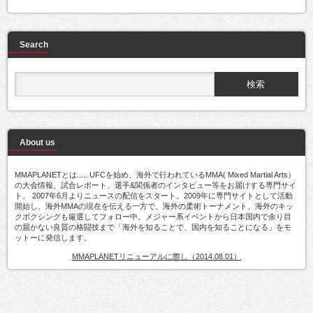
Search
About us
MMAPLANETとは..... UFCを始め、海外で行われているMMA( Mixed Martial Arts）
の大会情報、試合レポート、選手&関係者のインタビュー等をお届けする専門サイ
ト。 2007年6月よりニュースの配信をスタート。2009年に専門サイトとして活動
開始し、海外MMAの現在を伝える一方で、海外の柔術トーナメント、海外のキッ
クボクシングも厳選してフォロー中。メジャー系イベントから日本国内で余り目
の届かない良質の格闘技まで「海外を知ることで、国内を知ることになる」をモ
ットーに発信します。
MMAPLANETリニューアルに際し（2014.08.01）