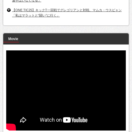
選手はいなくなる」
【ONE TIC25】キックT一回戦でグレゴリアンと対戦、マムカ・ウスビャン
「私はマラットと“闘い”に行く」
Movie