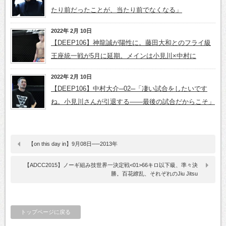
たり前だったことが、当たり前でなくなる」
2022年 2月 10日
【DEEP106】神龍誠が陽性に。藤田大和とのフライ級
王座統一戦が5月に延期。メインは小見川×中村に
2022年 2月 10日
【DEEP106】中村大介─02─「凄い試合をしたいです
ね。小見川さんが引退する――最後の試合だからこそ」
【on this day in】9月08日──2013年
【ADCC2015】ノーギ組み技世界一決定戦<01>66キロ以下級、準々決
勝。百花繚乱、それぞれのJiu Jitsu
トップページに戻る