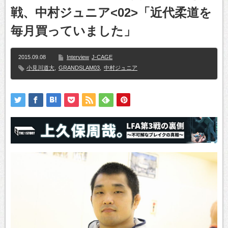
戦、中村ジュニア<02>「近代柔道を
毎月買っていました」
2015.09.08
Interview
J-CAGE
小見川道大
,
GRANDSLAM03
,
中村ジュニア