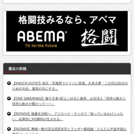
最近の投稿
【KNOCK OUT67】地元・羽曳野でメインに登場。久井大夢「この日は自分の
ための大会、最高の日にする」
【ONE SAMURAI02】修斗王者=田上こゆると激突、山北渓人「得意な動きと
得意な動きが繋がって――」
【RIZIN54】後藤丈治戦へ。アジスベク・テミロフ「狙っているわけじゃな
い。結果的にKO勝利が生まれる」
【RIZIN54】摩嶋一整が語る武田光司とフェザー級戦線「どんどん中途半端な