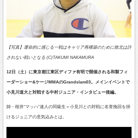
【写真】運命的に感じる一戦はキャリア再構築のために敗北は許
されない戦いとなる (C)TAKUMI NAKAMURA
12日（土）に東京都江東区ディファ有明で開催される和製フィ
ーダーショー&ケージMMAのGrandslam03。メインイベントで
小見川道大と対戦する中村ジュニア・インタビュー後編。
師・桜井“マッハ”速人の同級生＝小見川との対戦に名誉挽回を掛
けるジュニアの意気込みとは。