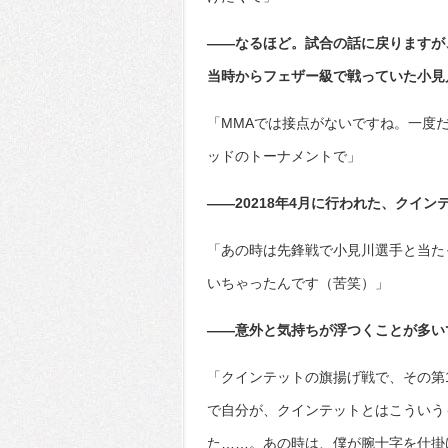
――なるほど。試合の話に戻りますが
当時からフェザー級で戦っていた小見
「MMAでは接点がないですね。一度
ッドのトーナメントで」
――20218年4月に行われた、クイ
「あの時は先鋒戦で小見川選手と当た
いちゃったんです（苦笑）」
――意外と気持ちが浮つくことが多い
「クインテットの旗揚げ戦で、その第
で自分が、クインテットとはこういう
た……。あの時は、僕が腕十字を仕掛