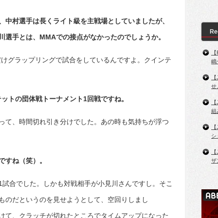
、中村選手は長くライト級を主戦場としていましたが、
Re
川選手とは、MMAでの接点がなかったのでしょうか。
【
だけグラップリングで試合をしているんですよ。クインテ
嶋
【
せ
ンテットの団体戦トーナメント1回戦ですね。
【
組
って、時間切れ引き分けでした。あの時も気持ちが浮つ
【
シ
【
ですね（笑）。
ザ
1試合でした。しかも対戦相手が小見川さんですし。そこ
ものだというのを見せようとして、空回りしまし
けて、クラッチが切れたところでタイムアップになった