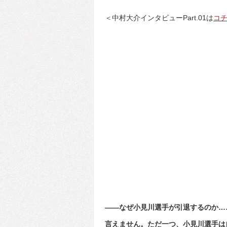
＜中村大介インタビューPart.01は
コ
――なぜ小見川選手が引退するのか…
言えません。ただ一つ、小見川選手は