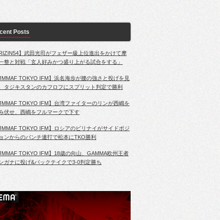
cent Posts
RIZIN54】武田光司がフェザー級上位進出をかけて摩
一整と対戦「玄人好みかつ盛り上がる試合をする」
JMMAF TOKYO IFM】浜名海歩が腰の強さと投げを見
、タジキスタンのカフロフにスプリット判定で勝利
JMMAF TOKYO IFM】台湾ファイターのリンが西嶋を
み伏せ、西嶋をフルマークで下す
JMMAF TOKYO IFM】ロシアのビリナイがサイドポジ
ョンからのパンチ連打で松本にTKO勝利
JMMAF TOKYO IFM】18歳の向山、GAMMA欧州王者
ンガナに投げ&バックテイクで3-0判定勝ち