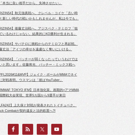
「本当に良い相手だから、失神させたい」
RIZIN54】秋元強真戦へ、クレベル・コイケ「古い時
と新しい時代の戦いかもしれませんが、私は今でも」
RIZIN54】後藤丈治戦へ。アジスベク・テミロフ「狙
ているわけじゃない。結果的にKO勝利が生まれる」
RIZIN54】サバテロに挑戦からのテミロフと再起戦。
藤丈治「アイツの幸せを遠慮なく奪いにいける」
RIZIN54】「パッチーが弱くなったっていうわけでは
いと思います」佐藤将光、パッチー・ミックス戦へ
PFL2026#11&MVP】ジェイク・ポールがMMAでネイ
に対戦表明。ウスマンは「彼はYouTuber」
JMMAF TOKYO IFM】日本強化策。画期的=アマMMA
国際戦大会実現。世界5カ国から9選手が来日
LFA242】上久保と対戦が発表されたトイチュベク。
lack Combatが契約違反と法的処置へ?!