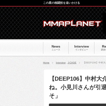
この星の格闘技を追いかける
News
Interview
Re
ニュース
インタビュー
試合
Home
Interview
,
J-CAGE
【DEEP106】中
【DEEP106】中村
ね。小見川さんが引
そ」