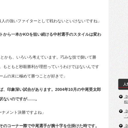
1人の強いファイターとして戦わないといけないですね」
トから一本かKOを狙い続ける中村選手のスタイルは変わ
ンとかも、いろいろ考えています。巧みな技で捌いて勝
。もともと秒殺勝利が理想っていうわけではないんです
ームの末に極めて勝つことが好きで」
人
、印象深い試合があります。2004年10月の中尾受太郎
【
訳ないのですが……。
程
【
ーナメント決勝ですよね」
「
そのコーナー際で中尾選手が腕十字を仕掛けた時です。
【