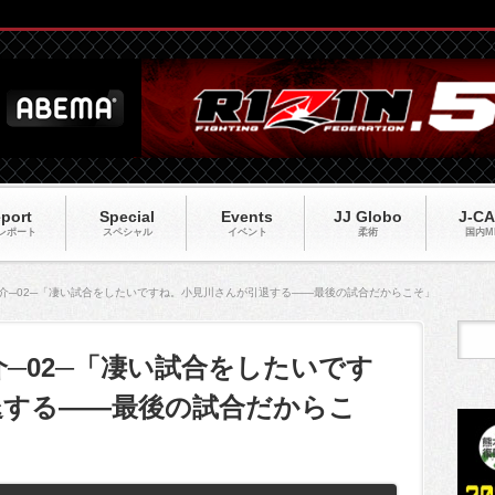
port
Special
Events
JJ Globo
J-C
レポート
スペシャル
イベント
柔術
国内M
村大介─02─「凄い試合をしたいですね。小見川さんが引退する――最後の試合だからこそ」
大介─02─「凄い試合をしたいです
退する――最後の試合だからこ