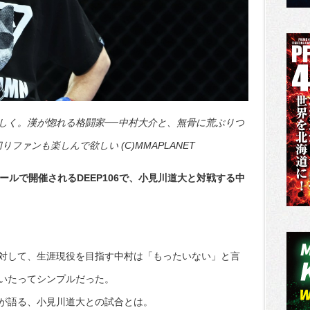
しく。漢が惚れる格闘家──中村大介と、無骨に荒ぶりつ
ファンも楽しんで欲しい (C)MMAPLANET
ールで開催されるDEEP106で、小見川道大と対戦する中
対して、生涯現役を目指す中村は「もったいない」と言
いたってシンプルだった。
が語る、小見川道大との試合とは。