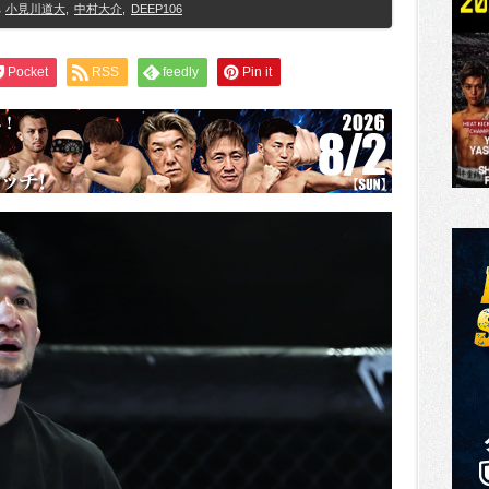
小見川道大
,
中村大介
,
DEEP106
Pocket
RSS
feedly
Pin it