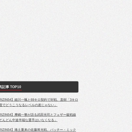
気記事 TOP10
RIZIN54】細川一颯と69キロ契約で対戦、直樹「3キロ
度でどうこうなるレベルの差じゃない」
RIZIN54】摩嶋一整が語る武田光司とフェザー級戦線
どんどん中途半端な選手はいなくなる」
RIZIN54】捲土重来の佐藤将光戦、パッチー・ミック