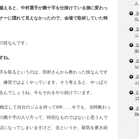
ス
越えると、中村選手が腕十字を仕掛けている側に変わっ
【
ナーに隠れて見えなかったので、会場で取材していた時
代
【
っ
の技なんです」
【
後
すね。
【
な
字を取るというのは、田村さんから教わった技なんです
【
、練習ではよくやっています。そう考えると、やっぱり
ト
るんでしょうね。今もそれをやり続けています。
【
で
、独立して自分のジムを持って8年……今でも、当時教わっ
【
B
の腕十字の入り方って、特別なものではないと思うんで
話になってしまいますけど、念というか、殺気を磨き続