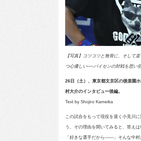
【写真】コツコツと無骨に、そして楽
つ心優しい──パイセンの対戦を思い切り
26日（土）、東京都文京区の後楽園ホ
村大介のインタビュー後編。
Text by Shojiro Kameika
この試合をもって現役を退く小見川に
う。その理由を聞いてみると、答えは
「好きな選手だから――」そんな中村