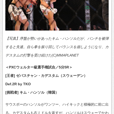
【写真】序盤が勢いがあったキム・ハンソルだが、パンチを被弾
すると失速。自ら拳を振り回してバランスを崩しようになり、カ
デスタムの打撃を受け続けた(C)MMAPLANET
＜PXCウェルター級選手権試合／5分5R＞
[王者] ゼバスチャン・カデスタム（スウェーデン）
Def.2R by TKO
[挑戦者] キム・ハンソル（韓国）
サウスポーのハンソルがワンツー、ハイキックと積極的に前に出
る。カデスタムも右ミドルを返すが、ハンソルはスウェーでかわ