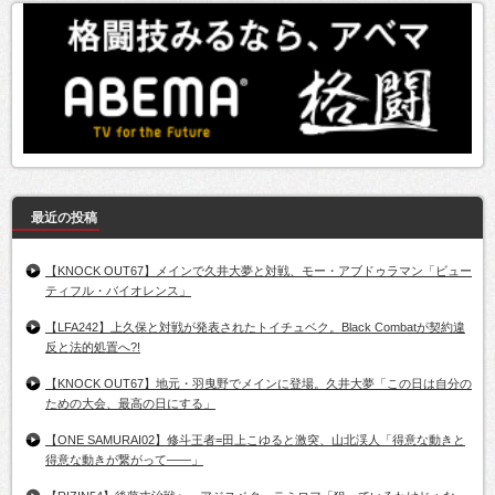
最近の投稿
【KNOCK OUT67】メインで久井大夢と対戦、モー・アブドゥラマン「ビュー
ティフル・バイオレンス」
【LFA242】上久保と対戦が発表されたトイチュベク。Black Combatが契約違
反と法的処置へ?!
【KNOCK OUT67】地元・羽曳野でメインに登場。久井大夢「この日は自分の
ための大会、最高の日にする」
【ONE SAMURAI02】修斗王者=田上こゆると激突、山北渓人「得意な動きと
得意な動きが繋がって――」