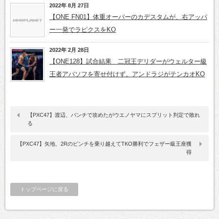
2022年 8月 27日
【ONE FN01】体重オーバーのカデスタムが、右アッパ
ー一発でラピクスをKO
2022年 2月 28日
【ONE128】試合結果 二冠王デリダーがウェルター級
王者アバソフを寄せ付けず。アンドラジがテンカオKO
【PXC47】渡辺、パンチで攻めたがウエノヤマにスプリット判定で敗れ
る
【PXC47】矢地、2Rのピンチを乗り越えてTKO勝利でフェザー級王座獲
得
トップページに戻る