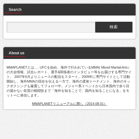
Search
About us
MMAPLANETとは..... UFCを始め、海外で行われているMMA( Mixed Martial Arts）
の大会情報、試合レポート、選手&関係者のインタビュー等をお届けする専門サイ
ト。 2007年6月よりニュースの配信をスタート。2009年に専門サイトとして活動
開始し、海外MMAの現在を伝える一方で、海外の柔術トーナメント、海外のキッ
クボクシングも厳選してフォロー中。メジャー系イベントから日本国内で余り目
の届かない良質の格闘技まで「海外を知ることで、国内を知ることになる」をモ
ットーに発信します。
MMAPLANETリニューアルに際し（2014.08.01）