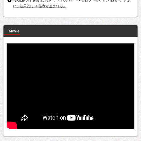
【RIZIN54】後藤丈治戦へ。アジスベク・テミロフ「狙っているわけじゃな
い。結果的にKO勝利が生まれる」
Movie