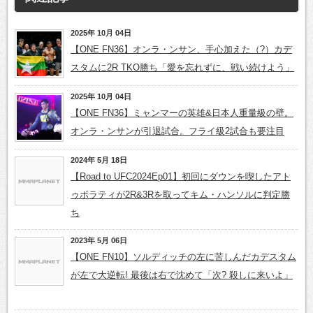
2025年 10月 04日
【ONE FN36】オンラ・ンサン、手心加えた（?）カデ
スタムに2R TKO勝ち「愛を忘れずに、戦い続けよう」
2025年 10月 04日
【ONE FN36】ミャンマーの英雄&日本人重量級の壁。
オンラ・ンサンが引退試合。フライ級2試合も要注目
2024年 5月 18日
【Road to UFC2024Ep01】初回にダウンを喫したアト
ゥボラティが2R&3Rを取ってキム・ハンソルに判定勝
ち
2023年 5月 06日
【ONE FN10】ソルディッチの左に苦しんだカデスタム
が左で大逆転! 最後は右で沈めて「次? 殺しに来いよ」