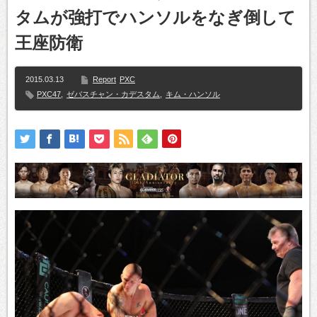
タムが強打でハンソルをなぎ倒して
王座防衛
2015.03.13
Report
PXC
PXC47
,
ゼバスチャン・カデスタム
,
キム・ハンソル