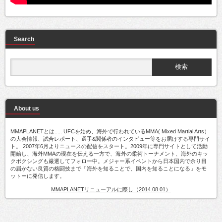
Search
About us
MMAPLANETとは..... UFCを始め、海外で行われているMMA( Mixed Martial Arts）
の大会情報、試合レポート、選手&関係者のインタビュー等をお届けする専門サイ
ト。 2007年6月よりニュースの配信をスタート。2009年に専門サイトとして活動
開始し、海外MMAの現在を伝える一方で、海外の柔術トーナメント、海外のキッ
クボクシングも厳選してフォロー中。メジャー系イベントから日本国内で余り目
の届かない良質の格闘技まで「海外を知ることで、国内を知ることになる」をモ
ットーに発信します。
MMAPLANETリニューアルに際し（2014.08.01）