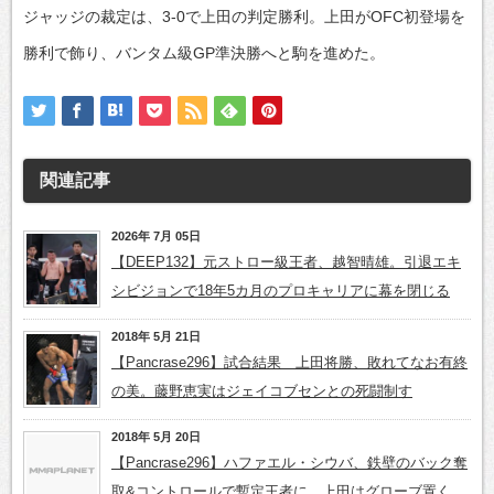
ジャッジの裁定は、3-0で上田の判定勝利。上田がOFC初登場を
勝利で飾り、バンタム級GP準決勝へと駒を進めた。
関連記事
2026年 7月 05日
【DEEP132】元ストロー級王者、越智晴雄。引退エキ
シビジョンで18年5カ月のプロキャリアに幕を閉じる
2018年 5月 21日
【Pancrase296】試合結果 上田将勝、敗れてなお有終
の美。藤野恵実はジェイコブセンとの死闘制す
2018年 5月 20日
【Pancrase296】ハファエル・シウバ、鉄壁のバック奪
取&コントロールで暫定王者に。上田はグローブ置く