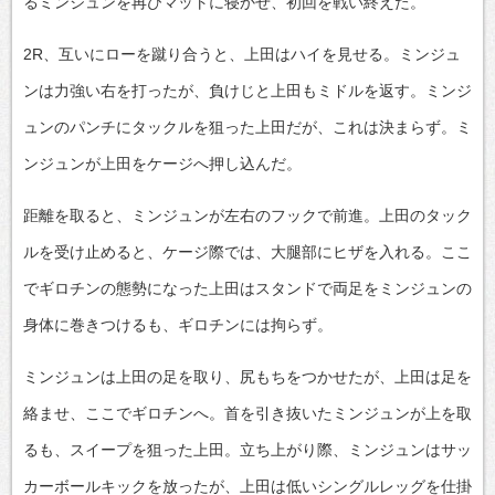
るミンジュンを再びマットに寝かせ、初回を戦い終えた。
2R、互いにローを蹴り合うと、上田はハイを見せる。ミンジュ
ンは力強い右を打ったが、負けじと上田もミドルを返す。ミンジ
ュンのパンチにタックルを狙った上田だが、これは決まらず。ミ
ンジュンが上田をケージへ押し込んだ。
距離を取ると、ミンジュンが左右のフックで前進。上田のタック
ルを受け止めると、ケージ際では、大腿部にヒザを入れる。ここ
でギロチンの態勢になった上田はスタンドで両足をミンジュンの
身体に巻きつけるも、ギロチンには拘らず。
ミンジュンは上田の足を取り、尻もちをつかせたが、上田は足を
絡ませ、ここでギロチンへ。首を引き抜いたミンジュンが上を取
るも、スイープを狙った上田。立ち上がり際、ミンジュンはサッ
カーボールキックを放ったが、上田は低いシングルレッグを仕掛