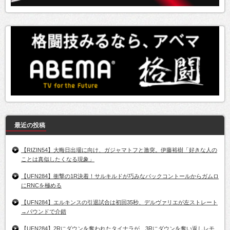
最近の投稿
【RIZIN54】大晦日出場に向け、ガジャマトフと激突。伊藤裕樹「好きな人の
ことは真似したくなる現象」
【UFN284】衝撃の1R決着！サルキルドが巧みなバックコントールからガムロ
にRNCを極める
【UFN284】エルキンスの引退試合は初回35秒、デルヴァリエが左ストレート
→パウンドで介錯
【UFN284】2Rにダウンを奪われたタイナラが、3Rにダウンを奪い返しレモ