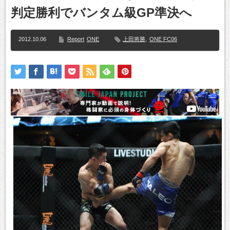
判定勝利でバンタム級GP準決へ
2012.10.06
Report
ONE
上田将勝
,
ONE FC06