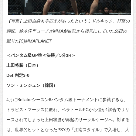
【写真】上田自身も手応えがあったというミドルキック。打撃の
師匠、鈴木洋平コーチがMMA創世記から得意にしていた必殺の
蹴りだ(C)MMAPLANET
＜バンタム級GP準々決勝／5分3R＞
上田将勝（日本）
Def.判定3-0
ソン・ミンジュン（韓国）
4月にBellatorシーズン6バンタム級トーナメントに参戦するも、
トラビス・マークスに敗れ、ベラトールFCから僅か1試合でリリ
ースされてしまった上田将勝が再起のサークルケージへ。対する
は、世界的ヒットとなったPSYの「江南スタイル」で入場し、大