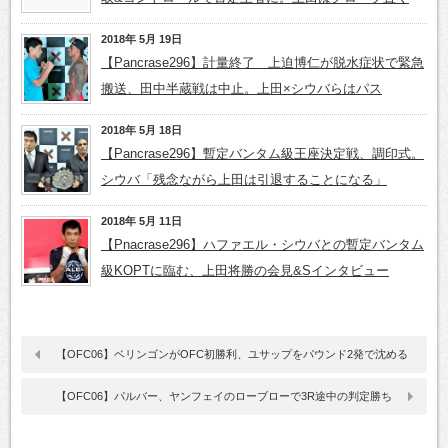
2018年 5月 19日
【Pancrase296】計量終了 上迫博仁が脱水症状で緊急
搬送、田中半蔵戦は中止。上田×シウバらはパス
2018年 5月 18日
【Pancrase296】暫定バンタム級王座決定戦、調印式。
シウバ「残念ながら上田は引退することになる」
2018年 5月 11日
【Pnacrase296】ハファエル・シウバとの暫定バンタム
級KOPTに臨む、上田将勝の会見&Sインタビュー
【OFC06】ベリンゴンがOFC初勝利、ユサップをパウンド2発で沈める
【OFC06】パルバー、ヤンフェイのローブローで3R途中の判定勝ち