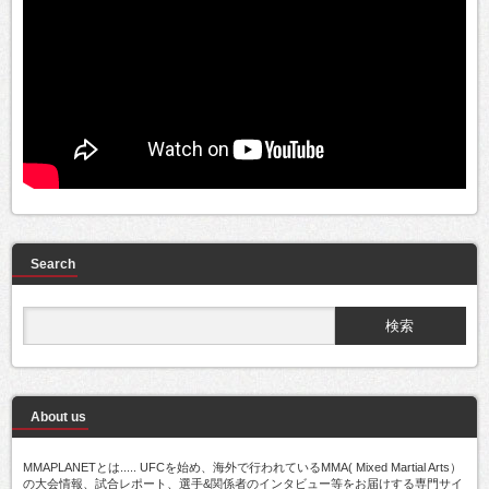
Search
About us
MMAPLANETとは..... UFCを始め、海外で行われているMMA( Mixed Martial Arts）
の大会情報、試合レポート、選手&関係者のインタビュー等をお届けする専門サイ