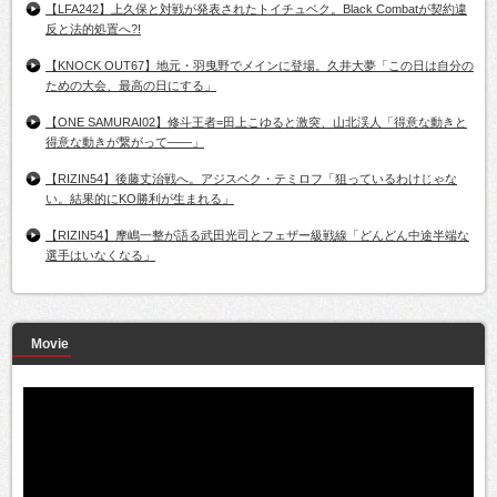
【LFA242】上久保と対戦が発表されたトイチュベク。Black Combatが契約違
反と法的処置へ?!
【KNOCK OUT67】地元・羽曳野でメインに登場。久井大夢「この日は自分の
ための大会、最高の日にする」
【ONE SAMURAI02】修斗王者=田上こゆると激突、山北渓人「得意な動きと
得意な動きが繋がって――」
【RIZIN54】後藤丈治戦へ。アジスベク・テミロフ「狙っているわけじゃな
い。結果的にKO勝利が生まれる」
【RIZIN54】摩嶋一整が語る武田光司とフェザー級戦線「どんどん中途半端な
選手はいなくなる」
Movie