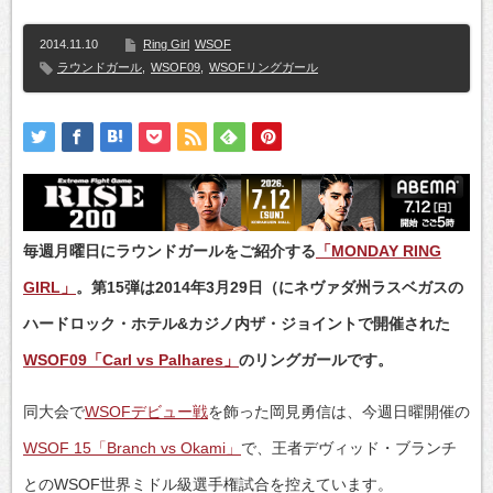
2014.11.10
Ring Girl
WSOF
ラウンドガール
,
WSOF09
,
WSOFリングガール
毎週月曜日にラウンドガールをご紹介する
「MONDAY RING
GIRL」
。第15弾は2014年3月29日（にネヴァダ州ラスベガスの
ハードロック・ホテル&カジノ内ザ・ジョイントで開催された
WSOF09「Carl vs Palhares」
のリングガールです。
同大会で
WSOFデビュー戦
を飾った岡見勇信は、今週日曜開催の
WSOF 15「Branch vs Okami」
で、王者デヴィッド・ブランチ
とのWSOF世界ミドル級選手権試合を控えています。