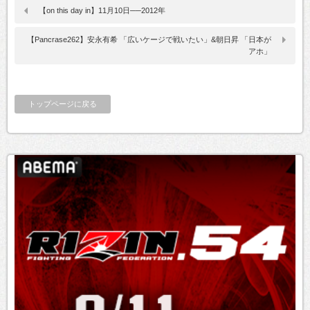
【on this day in】11月10日──2012年
【Pancrase262】安永有希 「広いケージで戦いたい」&朝日昇 「日本が
アホ」
トップページに戻る