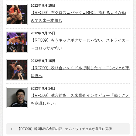
2012年 9月 15日
【RFC09】右クロス→バック→RNC。流れるような動
きで久米一本勝ち
2012年 9月 15日
【RFC09】もうキックボクサーじゃない、ストライカー
＝コロッサが怖い
2012年 9月 15日
【RFC09】殴り合いをミドルで制したイ・ヨンジェが準
決勝へ
2012年 9月 14日
【RFC09】試合前夜、久米鷹介インタビュー「動くこと
を意識したい」
【RFC09】韓国MMA成長の証、ナム・ウィチョルが鳥生に完勝