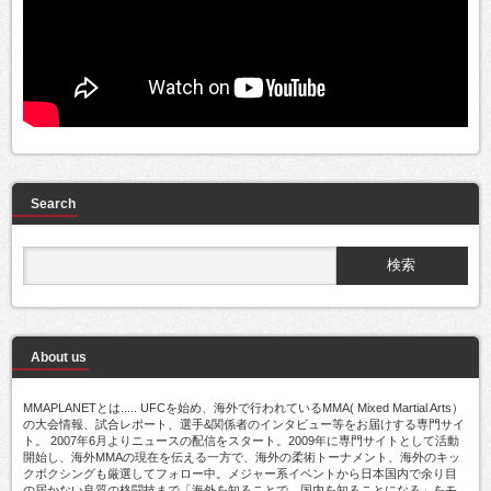
Search
About us
MMAPLANETとは..... UFCを始め、海外で行われているMMA( Mixed Martial Arts）
の大会情報、試合レポート、選手&関係者のインタビュー等をお届けする専門サイ
ト。 2007年6月よりニュースの配信をスタート。2009年に専門サイトとして活動
開始し、海外MMAの現在を伝える一方で、海外の柔術トーナメント、海外のキッ
クボクシングも厳選してフォロー中。メジャー系イベントから日本国内で余り目
の届かない良質の格闘技まで「海外を知ることで、国内を知ることになる」をモ