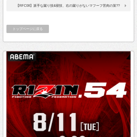
【RFC08】派手な蹴り技&寝技、右の蹴りがないマフーフ苦肉の策??
トップページに戻る