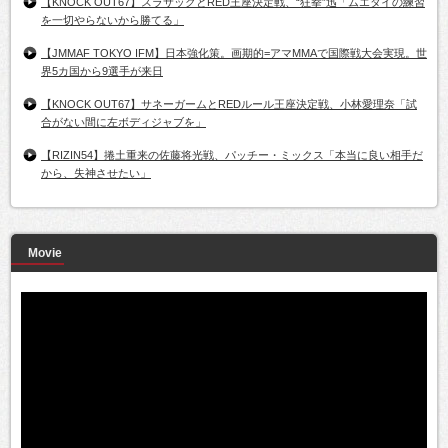
【KNOCK OUT67】スラサックとRED王座決定戦、“狂拳”迅「ムエタイの練習
を一切やらないから勝てる」
【JMMAF TOKYO IFM】日本強化策。画期的=アマMMAで国際戦大会実現。世
界5カ国から9選手が来日
【KNOCK OUT67】サネーガームとREDルール王座決定戦、小林愛理奈「試
合がない間に左ボディジャブを」
【RIZIN54】捲土重来の佐藤将光戦、パッチー・ミックス「本当に良い相手だ
から、失神させたい」
Movie