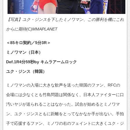
【写真】ユク・ジンスを下したミノワマン、この勝利を機にこれ
からに期待(C)MMAPLANET
＜85キロ契約／5分3R＞
ミノワマン（日本）
Def.1R4分59秒by キムラアームロック
ユク・ジンス（韓国）
ミノワマンの入場に大きな歓声を送った韓国のファン、RFCの
会場には少なくとも竹島問題は関係なく、日本人ファイターに口
汚いヤジが送られることはなかった。試合が始めるとミノワマ
ン、ユク・ジンスともに距離をとってなかなか手が出ない。手拍
子で応援するファン、ミノワの右のフェイントに大きくユク・ジ