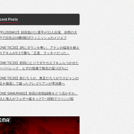
cent Posts
PFL2026#12】前回負けた選手が11人出場、谷間の大
?!で注目は14勝0敗13フィニッシュのメジエフ
ONE TIC25】2Rにダウンを奪い、アナンの猛攻を耐え
スアキムが2-1で勝ち「正直、ラッキーだった」
ONE TIC25】初回にヒジでダヤカエフをふらつかせた
ーパーレック、ヒザの負傷で無念の返り討ちに
ONE TIC25】前だろうが、奥足だろうがウスビャンの
足を徹底して蹴ったグレゴリアンが準決勝へ
ONE SAMURAI02】前回の対戦経験をどう活かすか。
杁と海人がフェザー級キックT一回戦でリベンジ戦