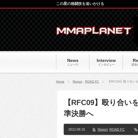
この星の格闘技を追いかける
News
Interview
Re
ニュース
インタビュー
試合
Home
Report
,
ROAD FC
【RFC09】殴り合
【RFC09】殴り合
準決勝へ
2012.09.15
Report
ROAD FC