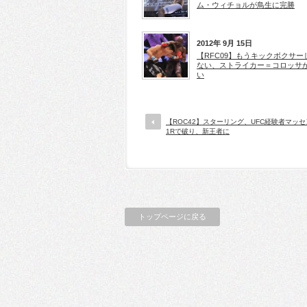
ム・ウィチョルが鳥生に完勝
2012年 9月 15日
【RFC09】もうキックボクサー
ない、ストライカー＝コロッサ
い
【ROC42】スターリング、UFC経験者マッ
1Rで破り、新王者に
トップページに戻る