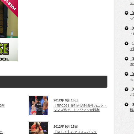
ス
【
っ
【
ト
【
で
【
B
【
ち
【
北
2012年 9月 15日
【
12年
【RFC09】勝利が絶対条件のユク・
極
ジンス戦で、ミノワマンが勝利
2012年 9月 15日
ナ
【RFC09】右クロス→バック