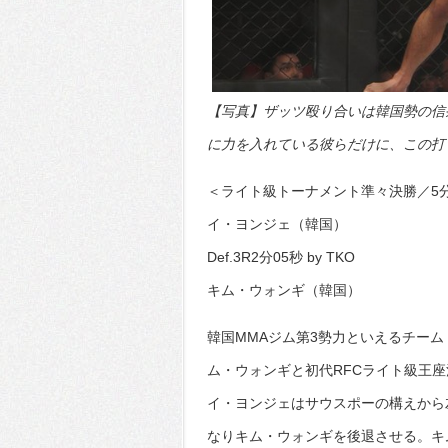
【写真】ザッツ殴り合いは韓国勢の信
に力を入れている彼らだけに、この打ち合
＜ライト級トーナメント準々決勝／5分
イ・ヨンジェ（韓国）
Def.3R2分05秒 by TKO
キム・ウォンギ（韓国）
韓国MMAジム第3勢力といえるチー
ム・ウォンギと初代RFCライト級王
イ・ヨンジェはサウスポーの構えから
なりキム・ウォンギを後退させる。キ