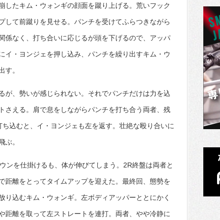
崩したキム・ウォンギの顔面を蹴り上げる。荒いフック
プして前蹴りを見せる。パンチを受けてふらつきながら
関係なく、打ち合いに応じるが頭を下げるので、アッパ
にイ・ヨンジェを押し込み、パンチを繰り出すキム・ウ
出す。
るが、勢いが感じられない。それでパンチだけは力を込
トさえる。肩で息をしながらパンチを打ち合う両者、残
打ち込むと、イ・ヨンジェも左を返す。壮絶な殴り合いに
飛ぶ。
ダウンを仕掛けるも、体が伸びてしまう。2R終盤は両者と
で距離をとってタイムアップを迎えた。最終回、態勢を
放り込むキム・ウォンギ。左ボディアッパーととにかく
や距離を取って左ストレートを連打。両者、やや冷静に