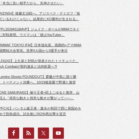
「本当に良い相手だから、失神させたい」
RIZIN54】後藤丈治戦へ。アジスベク・テミロフ「狙
ているわけじゃない。結果的にKO勝利が生まれる」
PFL2026#11&MVP】ジェイク・ポールがMMAでネイ
に対戦表明。ウスマンは「彼はYouTuber」
JMMAF TOKYO IFM】日本強化策。画期的=アマMMA
国際戦大会実現。世界5カ国から9選手が来日
LFA242】上久保と対戦が発表されたトイチュベク。
lack Combatが契約違反と法的処置へ?!
Lemino Shooto POUNDOUT】齋藤が中島に競り勝
、トーナメント決勝へ。10/19後楽園で野瀬と激突
ONE SAMURAI02】修斗王者=田上こゆると激突、山
渓人「得意な動きと得意な動きが繋がって――」
PFC41】バンタム級王者・森永が初回で西に肩固めを
めて防衛成功。試合後にRIZIN再出撃を宣言