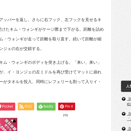
アッパーを返し、さらに右フック、左フックを見せるキ
受けたキム・ウォンギがケージ際まで下がる。距離を詰め
ム・ウォンギが走って距離を取り直す。続いて距離が縮
ンジェの右が交錯する。
キム・ウォンギのボディを突き上げる。「来い、来い」
が、イ・ヨンジェの左ミドルを再び受けてマットに崩れ
ーがタオルを投入、同時にレフェリーも割って入りイ・
人
【
程
Pocket
RSS
feedly
Pin it
【
PR
「
【