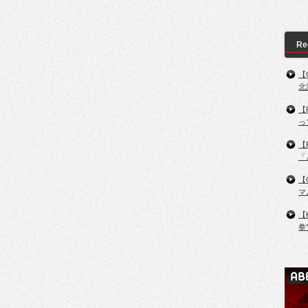
Re
【
北
【
っ
【
「
【
マ
【
拳