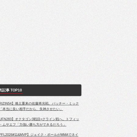
気記事 TOP10
RIZIN54】捲土重来の佐藤将光戦、パッチー・ミック
「本当に良い相手だから、失神させたい」
UFN283】オクタゴン3戦目=クライン戦へ。トフィッ
・ムサエフ「力強い勝ち方ができるだろう」
PFL2026#11&MVP】ジェイク・ポールがMMAでネイ