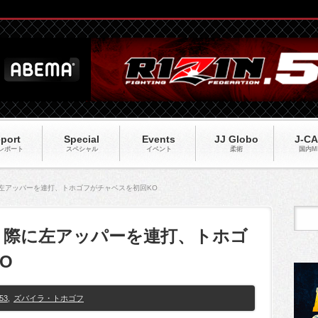
port
Special
Events
JJ Globo
J-C
レポート
スペシャル
イベント
柔術
国内M
に左アッパーを連打、トホゴフがチャベスを初回KO
がり際に左アッパーを連打、トホゴ
O
53
,
ズバイラ・トホゴフ