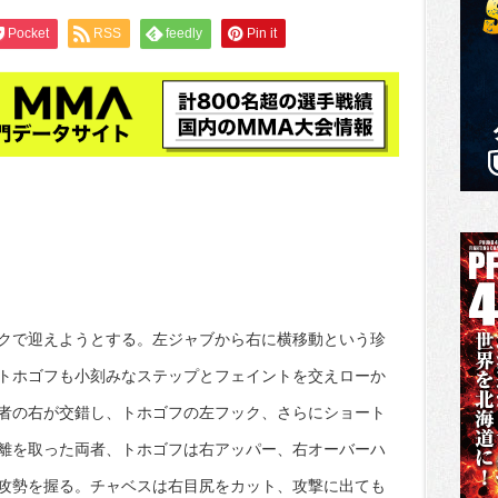
Pocket
RSS
feedly
Pin it
クで迎えようとする。左ジャブから右に横移動という珍
トホゴフも小刻みなステップとフェイントを交えローか
者の右が交錯し、トホゴフの左フック、さらにショート
離を取った両者、トホゴフは右アッパー、右オーバーハ
攻勢を握る。チャベスは右目尻をカット、攻撃に出ても