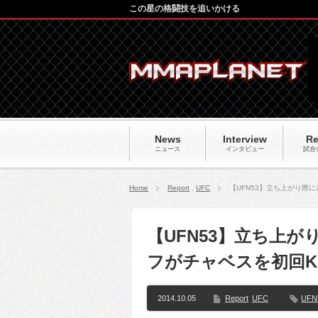
この星の格闘技を追いかける
News
Interview
Re
ニュース
インタビュー
試合
Home
Report
,
UFC
【UFN53】立ち上がり際
【UFN53】立ち上
フがチャベスを初回K
2014.10.05
Report
UFC
UFN