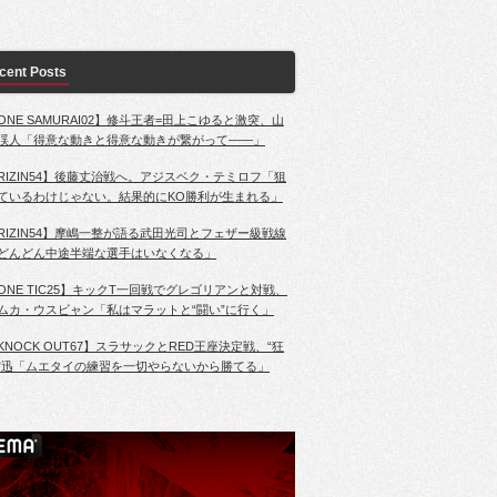
cent Posts
ONE SAMURAI02】修斗王者=田上こゆると激突、山
渓人「得意な動きと得意な動きが繋がって――」
RIZIN54】後藤丈治戦へ。アジスベク・テミロフ「狙
ているわけじゃない。結果的にKO勝利が生まれる」
RIZIN54】摩嶋一整が語る武田光司とフェザー級戦線
どんどん中途半端な選手はいなくなる」
ONE TIC25】キックT一回戦でグレゴリアンと対戦、
ムカ・ウスビャン「私はマラットと“闘い”に行く」
KNOCK OUT67】スラサックとRED王座決定戦、“狂
”迅「ムエタイの練習を一切やらないから勝てる」