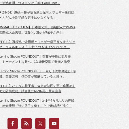
に対戦表明。ウスマンは「彼はYouTuber」
RIZIN54】摩嶋一整が語る武田光司とフェザー級戦線
どんどん中途半端な選手はいなくなる」
JMMAF TOKYO IFM】日本強化策。画期的=アマMMA
国際戦大会実現。世界5カ国から9選手が来日
PFC41】再起戦で吹田琢とフェザー級王座を争うジェ
ク・ウィルキンス「5R戦うつもりはないですね」
Lemino Shooto POUNDOUT】齋藤が中島に競り勝
、トーナメント決勝へ。10/19後楽園で野瀬と激突
Lemino Shooto POUNDOUT】一回り下の中島陸とT準
勝。齋藤奨司「僕の方が警戒していると思う」
PFC41】バンタム級王者・森永が初回で西に肩固めを
めて防衛成功。試合後にRIZIN再出撃を宣言
Lemino Shooto POUNDOUT】約1年4カ月ぶりの復帰
、岩倉優輝「強い選手を倒すことで達成感が湧く」