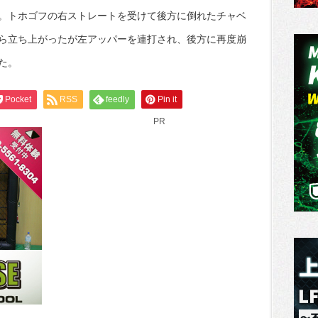
。トホゴフの右ストレートを受けて後方に倒れたチャベ
ら立ち上がったが左アッパーを連打され、後方に再度崩
た。
Pocket
RSS
feedly
Pin it
PR