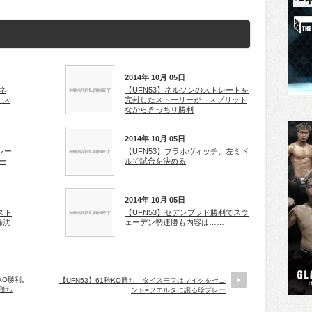
2014年 10月 05日
ネ
【UFN53】ネルソンのストレートを
。ス
完封したストーリーが、スプリット
ながらきっちり勝利
2014年 10月 05日
レー
【UFN53】ブラホヴィッチ、左ミド
ー
ルで試合を決める
2014年 10月 05日
スト
【UFN53】セデンブラド勝利でスウ
轟沈
ェーデン勢連勝も内容は……
AO勝利。
【UFN53】61秒KO勝ち、タイスモフはマイクをセコ
勝ち
ンド=フエルタに譲る珍プレー