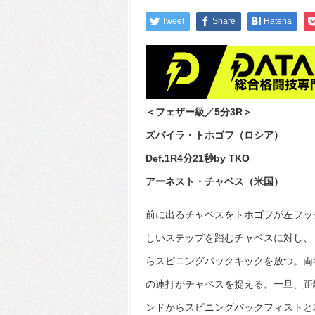
Tweet
Share
Hatena
＜フェザー級／5分3R＞
ズバイラ・トホゴフ（ロシア）
Def.1R4分21秒by TKO
アーネスト・チャベス（米国）
前に出るチャベスをトホゴフが左フッ
しいステップを踏むチャベスに対し、
らスピニングバックキックを放つ。両
の連打がチャベスを捉える。一旦、距
ンドからスピニングバックフィストと