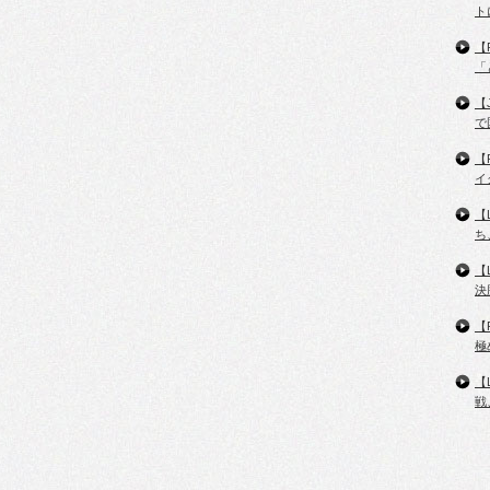
ト
【
「
【
で
【
イ
【
ち
【
決
【
極
【
戦