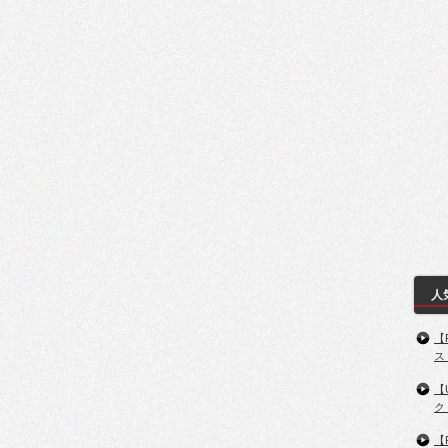
人
【
ス
【
ク
【