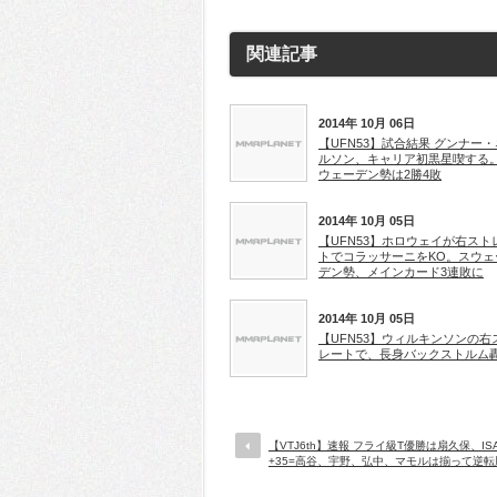
関連記事
2014年 10月 06日
【UFN53】試合結果 グンナー・
ルソン、キャリア初黒星喫する
ウェーデン勢は2勝4敗
2014年 10月 05日
【UFN53】ホロウェイが右スト
トでコラッサーニをKO。スウェ
デン勢、メインカード3連敗に
2014年 10月 05日
【UFN53】ウィルキンソンの右
レートで、長身バックストルム
【VTJ6th】速報 フライ級T優勝は扇久保、IS
+35=高谷、宇野、弘中、マモルは揃って逆転