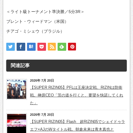
＜ライト級トーナメント準決勝／5分3R＞
ブレント・ウィードマン（米国）
チアゴ・ミシェウ（ブラジル）
関連記事
2026年 7月 20日
【SUPER RIZIN05】PFLは王座決定戦、RIZINは防衛
戦。榊原CEO「茨の道を行くと、要望を快諾してくれ
た」
2026年 7月 20日
【SUPER RIZIN05】Flash 超RIZIN05でシェイドゥラ
エフ×AJのWタイトル戦。朝倉未来は青木真也と