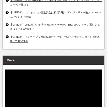
【UFN284】衝撃の1R決着！サルキルドが巧みなバックコントールからガムロ
にRNCを極める
【UFN284】エルキンスの引退試合は初回35秒、デルヴァリエが左ストレート
→パウンドで介錯
【UFN284】2Rにダウンを奪われたタイナラが、3Rにダウンを奪い返しレモ
ス越え&UFC4連勝に
【UFN284】インカーフを軸に攻めたソウザ、元LFA王者ミランダとの熱戦を
制して判定勝利
Movie