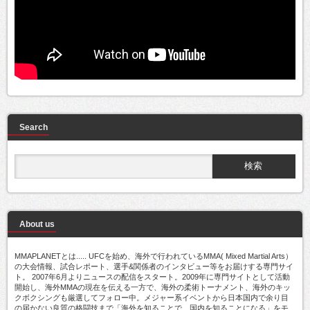
Search
About us
MMAPLANETとは..... UFCを始め、海外で行われているMMA( Mixed Martial Arts）
の大会情報、試合レポート、選手&関係者のインタビュー等をお届けする専門サイ
ト。 2007年6月よりニュースの配信をスタート。2009年に専門サイトとして活動
開始し、海外MMAの現在を伝える一方で、海外の柔術トーナメント、海外のキッ
クボクシングも厳選してフォロー中。メジャー系イベントから日本国内で余り目
の届かない良質の格闘技まで「海外を知ることで、国内を知ることになる」をモ