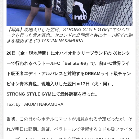
【写真】現地入りした翌日、STRONG STYLE GYMにてジムワ
ークを行った青木真也。セコンドの北岡悟と共にケージ際での動
きを確認する (C) TAKUMI NAKAMURA
20日（金・現地時間）にオハイオ州クリーブランドのI-Xセンタ
ーで行われるベラトールFC「Bellator66」で、前BFC世界ライ
ト級王者エディ・アルバレスと対戦するDREAMライト級チャン
ピオン青木真也。現地入りした翌日＝17日（火・同）、
STRONG STYLE GYMにて最終調整を行った。
Text by TAKUMI NAKAMURA
当初、この日からホテルにマットが用意される予定だったが、そ
れが明日に延期。急遽、ベラトールで活躍するミドル級ファイタ