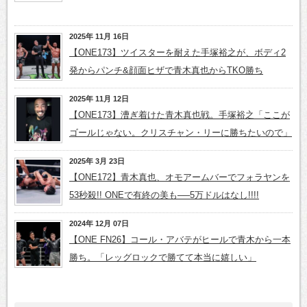
2025年 11月 16日
【ONE173】ツイスターを耐えた手塚裕之が、ボディ2
発からパンチ&顔面ヒザで青木真也からTKO勝ち
2025年 11月 12日
【ONE173】漕ぎ着けた青木真也戦。手塚裕之「ここが
ゴールじゃない。クリスチャン・リーに勝ちたいので」
2025年 3月 23日
【ONE172】青木真也、オモアームバーでフォラヤンを
53秒殺!! ONEで有終の美も──5万ドルはなし!!!!
2024年 12月 07日
【ONE FN26】コール・アバテがヒールで青木から一本
勝ち。「レッグロックで勝てて本当に嬉しい」