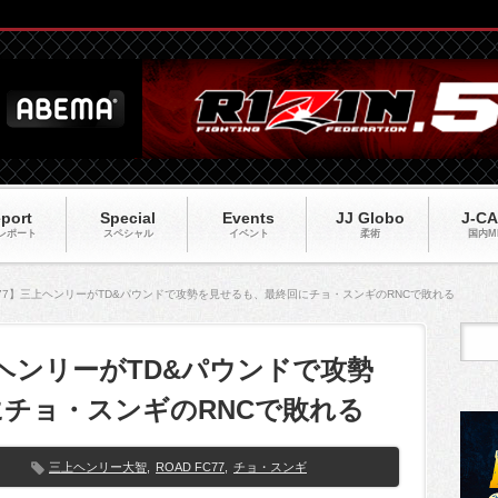
port
Special
Events
JJ Globo
J-C
レポート
スペシャル
イベント
柔術
国内M
FC77】三上ヘンリーがTD&パウンドで攻勢を見せるも、最終回にチョ・スンギのRNCで敗れる
三上ヘンリーがTD&パウンドで攻勢
チョ・スンギのRNCで敗れる
三上ヘンリー大智
,
ROAD FC77
,
チョ・スンギ