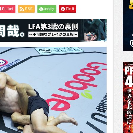
Pocket
RSS
feedly
Pin it