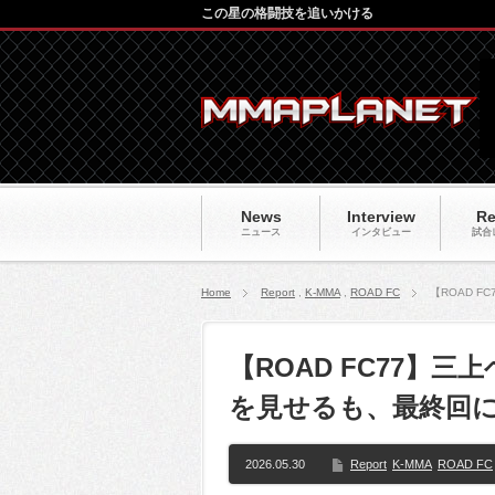
この星の格闘技を追いかける
News
Interview
Re
ニュース
インタビュー
試合
Home
Report
,
K-MMA
,
ROAD FC
【ROAD 
【ROAD FC77】
を見せるも、最終回に
2026.05.30
Report
K-MMA
ROAD FC