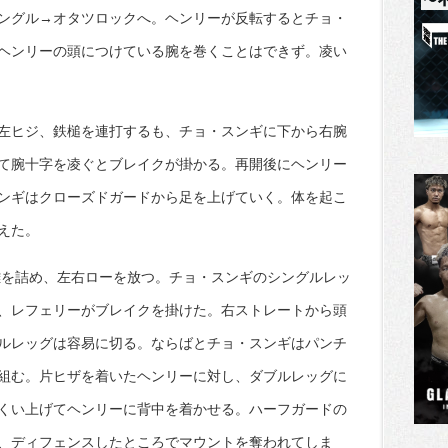
ングル→オタツロックへ。ヘンリーが反転するとチョ・
ヘンリーの頭につけている腕を巻くことはできず。凌い
左ヒジ、鉄槌を連打するも、チョ・スンギに下から右腕
て腕十字を凌ぐとブレイクが掛かる。再開後にヘンリー
ンギはクローズドガードから足を上げていく。体を起こ
えた。
離を詰め、左右ローを放つ。チョ・スンギのシングルレッ
、レフェリーがブレイクを掛けた。右ストレートから頭
ルレッグは容易に切る。ならばとチョ・スンギはパンチ
組む。片ヒザを着いたヘンリーに対し、ダブルレッグに
くい上げてヘンリーに背中を着かせる。ハーフガードの
、ディフェンスしたところでマウントを奪われてしま