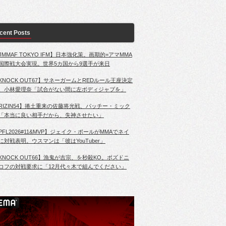
cent Posts
JMMAF TOKYO IFM】日本強化策。画期的=アマMMA
国際戦大会実現。世界5カ国から9選手が来日
KNOCK OUT67】サネーガームとREDルール王座決定
、小林愛理奈「試合がない間に左ボディジャブを」
RIZIN54】捲土重来の佐藤将光戦、パッチー・ミック
「本当に良い相手だから、失神させたい」
PFL2026#11&MVP】ジェイク・ポールがMMAでネイ
に対戦表明。ウスマンは「彼はYouTuber」
KNOCK OUT66】漁鬼が吉宗、を秒殺KO。ポズドニ
コフの対戦要求に「12月代々木で組んでください」