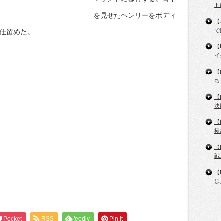
ト
を見せたヘンリーをボディ
【
で
を仕留めた。
【
イ
【
ち
【
決
【
極
【
戦
【
歩
Pocket
RSS
feedly
Pin it