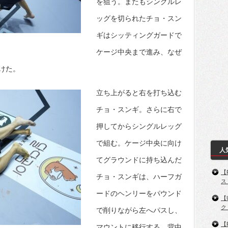
を狙う。またもシングルレ
ッグを切られたチョ・スン
ギはシッティングガードで
ケージ中央まで進み、なぜ
けた。
立ち上がると右を打ち込む
チョ・スンギ。さらに右で
押してからシングルレッグ
で組む。ケージ中央に向け
人
てグラウンドに持ち込んだ
【
チョ・スンギは、ハーフガ
ス
ードのヘンリーをパウンド
【
ク
で削りながら左へパスし、
【
マウントに移行する。背中