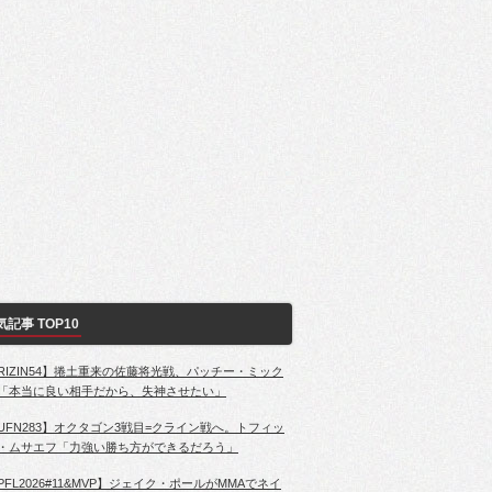
気記事 TOP10
RIZIN54】捲土重来の佐藤将光戦、パッチー・ミック
「本当に良い相手だから、失神させたい」
UFN283】オクタゴン3戦目=クライン戦へ。トフィッ
・ムサエフ「力強い勝ち方ができるだろう」
PFL2026#11&MVP】ジェイク・ポールがMMAでネイ