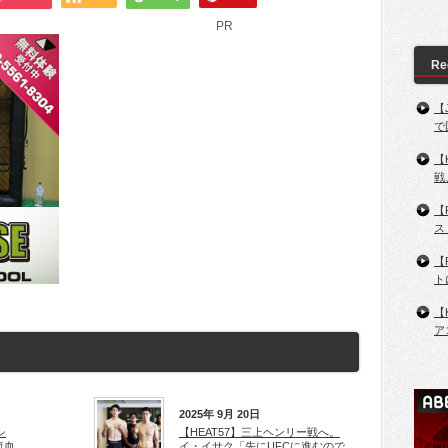
PR
Re
【
で
【
戦
【
ス
【
ト
【
ア
2025年 9月 20日
シ
【HEAT57】三上ヘンリー戦へ。
流血
イ・イサク「先にUFCに進むので、