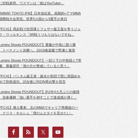
に対戦表明。ウスマンは「彼はYouTuber」
JMMAF TOKYO IFM】日本強化策。画期的=アマMMA
国際戦大会実現。世界5カ国から9選手が来日
PFC41】再起戦で吹田琢とフェザー級王座を争うジェ
ク・ウィルキンス「5R戦うつもりはないですね」
Lemino Shooto POUNDOUT】齋藤が中島に競り勝
、トーナメント決勝へ。10/19後楽園で野瀬と激突
Lemino Shooto POUNDOUT】一回り下の中島陸とT準
勝。齋藤奨司「僕の方が警戒していると思う」
PFC41】バンタム級王者・森永が初回で西に肩固めを
めて防衛成功。試合後にRIZIN再出撃を宣言
Lemino Shooto POUNDOUT】約1年4カ月ぶりの復帰
、岩倉優輝「強い選手を倒すことで達成感が湧く」
PFC41】捲土重来、北のMMAでキャリア再構築の一
。クリス・キルシュ「僕のムエタイを見せたい」