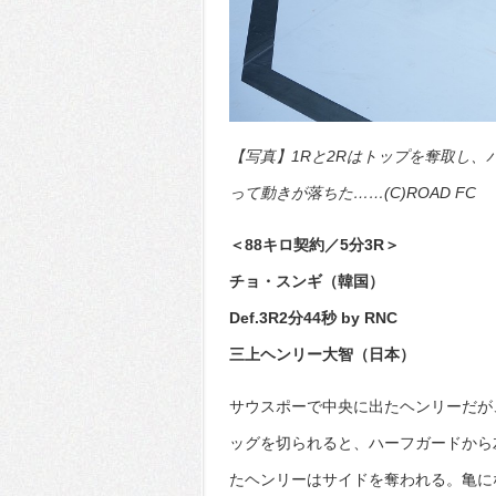
【写真】1Rと2Rはトップを奪取し、
って動きが落ちた……(C)ROAD FC
＜88キロ契約／5分3R＞
チョ・スンギ（韓国）
Def.3R2分44秒 by RNC
三上ヘンリー大智（日本）
サウスポーで中央に出たヘンリーだが
ッグを切られると、ハーフガードから
たヘンリーはサイドを奪われる。亀に