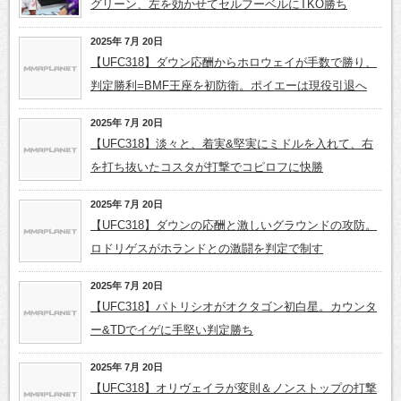
グリーン、左を効かせてセルフーベルにTKO勝ち
2025年 7月 20日
【UFC318】ダウン応酬からホロウェイが手数で勝り、
判定勝利=BMF王座を初防衛。ポイエーは現役引退へ
2025年 7月 20日
【UFC318】淡々と、着実&堅実にミドルを入れて、右
を打ち抜いたコスタが打撃でコピロフに快勝
2025年 7月 20日
【UFC318】ダウンの応酬と激しいグラウンドの攻防。
ロドリゲスがホランドとの激闘を判定で制す
2025年 7月 20日
【UFC318】パトリシオがオクタゴン初白星。カウンタ
ー&TDでイゲに手堅い判定勝ち
2025年 7月 20日
【UFC318】オリヴェイラが変則＆ノンストップの打撃