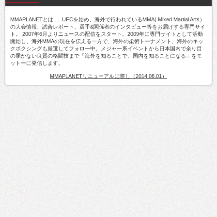
MMAPLANETとは..... UFCを始め、海外で行われているMMA( Mixed Martial Arts）
の大会情報、試合レポート、選手&関係者のインタビュー等をお届けする専門サイ
ト。 2007年6月よりニュースの配信をスタート。2009年に専門サイトとして活動
開始し、海外MMAの現在を伝える一方で、海外の柔術トーナメント、海外のキッ
クボクシングも厳選してフォロー中。メジャー系イベントから日本国内で余り目
の届かない良質の格闘技まで「海外を知ることで、国内を知ることになる」をモ
ットーに発信します。
MMAPLANETリニューアルに際し（2014.08.01）