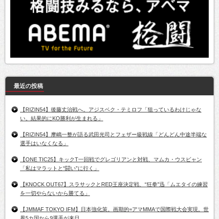
最近の投稿
【RIZIN54】後藤丈治戦へ。アジスベク・テミロフ「狙っているわけじゃな
い。結果的にKO勝利が生まれる」
【RIZIN54】摩嶋一整が語る武田光司とフェザー級戦線「どんどん中途半端な
選手はいなくなる」
【ONE TIC25】キックT一回戦でグレゴリアンと対戦、マムカ・ウスビャン
「私はマラットと“闘い”に行く」
【KNOCK OUT67】スラサックとRED王座決定戦、“狂拳”迅「ムエタイの練習
を一切やらないから勝てる」
【JMMAF TOKYO IFM】日本強化策。画期的=アマMMAで国際戦大会実現。世
界5カ国から9選手が来日