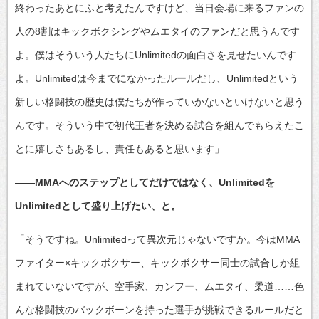
終わったあとにふと考えたんですけど、当日会場に来るファンの
人の8割はキックボクシングやムエタイのファンだと思うんです
よ。僕はそういう人たちにUnlimitedの面白さを見せたいんです
よ。Unlimitedは今までになかったルールだし、Unlimitedという
新しい格闘技の歴史は僕たちが作っていかないといけないと思う
んです。そういう中で初代王者を決める試合を組んでもらえたこ
とに嬉しさもあるし、責任もあると思います」
――MMAへのステップとしてだけではなく、Unlimitedを
Unlimitedとして盛り上げたい、と。
「そうですね。Unlimitedって異次元じゃないですか。今はMMA
ファイター×キックボクサー、キックボクサー同士の試合しか組
まれていないですが、空手家、カンフー、ムエタイ、柔道……色
んな格闘技のバックボーンを持った選手が挑戦できるルールだと