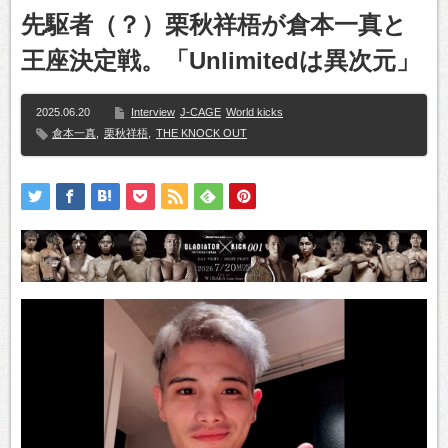
先駆者（？）栗秋祥梧が倉本一真と
王座決定戦。「Unlimitedは異次元」
2025.06.20
Interview
J-CAGE
World kicks
倉本一真
,
栗秋祥梧
,
THE KNOCK OUT