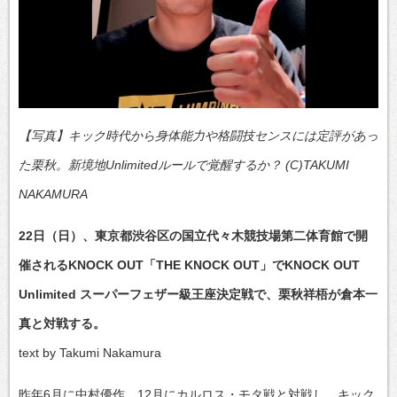
【写真】キック時代から身体能力や格闘技センスには定評があっ
た栗秋。新境地Unlimitedルールで覚醒するか？ (C)TAKUMI
NAKAMURA
22日（日）、東京都渋谷区の国立代々木競技場第二体育館で開
催されるKNOCK OUT「THE KNOCK OUT」でKNOCK OUT
Unlimited スーパーフェザー級王座決定戦で、栗秋祥梧が倉本一
真と対戦する。
text by Takumi Nakamura
昨年6月に中村優作、12月にカルロス・モタ戦と対戦し、キック