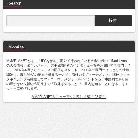
Search
About us
MMAPLANETとは..... UFCを始め、海外で行われているMMA( Mixed Martial Arts）
の大会情報、試合レポート、選手&関係者のインタビュー等をお届けする専門サイ
ト。 2007年6月よりニュースの配信をスタート。2009年に専門サイトとして活動
開始し、海外MMAの現在を伝える一方で、海外の柔術トーナメント、海外のキッ
クボクシングも厳選してフォロー中。メジャー系イベントから日本国内で余り目
の届かない良質の格闘技まで「海外を知ることで、国内を知ることになる」をモ
ットーに発信します。
MMAPLANETリニューアルに際し（2014.08.01）