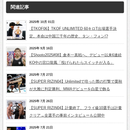
関連記事
2025年 10月 01日
【TKOF06】TKOF UNLIMITED 60キロT出場選手決
定。本命は中国三千年の歴史、タン・フォン!?
2025年 9月 16日
【Shooto2025#08】倉本一真戦へ。デビュー以来6連続
KO中の宮口龍鳳「投げられたらスイッチが入る」
2025年 7月 27日
【SUPER RIZIN04】Unlimitedで培った際の打撃で栗秋
が大雅に判定勝利。MMAデビューを白星で飾る
2025年 7月 26日
【SUPER RIZIN04】計量終了、フライ級10選手は計量
クリア→全選手の事前インタビューも公開中
2025年 7月 21日