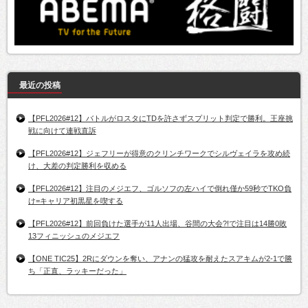
最近の投稿
【PFL2026#12】バトルがロスタにTDを許さずスプリット判定で勝利。王座挑
戦に向けて連戦直訴
【PFL2026#12】ジェフリーが得意のクリンチワークでシルヴェイラを攻め続
け、大差の判定勝利を収める
【PFL2026#12】注目のメジエフ、ゴルソフの左ハイで倒れ僅か59秒でTKO負
け=キャリア初黒星を喫する
【PFL2026#12】前回負けた選手が11人出場、谷間の大会?!で注目は14勝0敗
13フィニッシュのメジエフ
【ONE TIC25】2Rにダウンを奪い、アナンの猛攻を耐えたスアキムが2-1で勝
ち「正直、ラッキーだった」