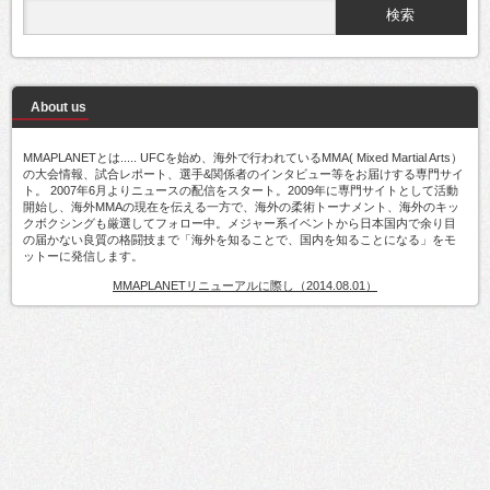
About us
MMAPLANETとは..... UFCを始め、海外で行われているMMA( Mixed Martial Arts）
の大会情報、試合レポート、選手&関係者のインタビュー等をお届けする専門サイ
ト。 2007年6月よりニュースの配信をスタート。2009年に専門サイトとして活動
開始し、海外MMAの現在を伝える一方で、海外の柔術トーナメント、海外のキッ
クボクシングも厳選してフォロー中。メジャー系イベントから日本国内で余り目
の届かない良質の格闘技まで「海外を知ることで、国内を知ることになる」をモ
ットーに発信します。
MMAPLANETリニューアルに際し（2014.08.01）