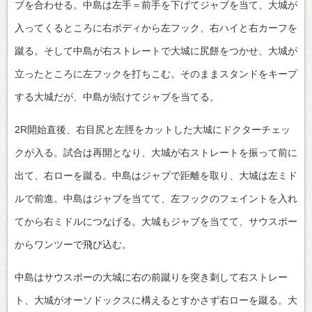
ブを合わせる。中島は左手＝前手を下げてジャブを当て、大城が
入ってくるところに右ボディから左フック、右ハイと右カーフを
蹴る。そして中島が右ストレートで大城に尻餅をつかせ、大城が
立ったところに左フックを打ちこむ。そのままスタンドをキープ
する大城だが、中島が続けてジャブを当てる。
2R開始直後、右目尻と左脛をカットした大城にドクターチェッ
クが入る。試合は再開となり、大城が右ストレートを振って前に
出て、右ローを蹴る。中島はジャブで距離を取り、大城は左ミド
ルで前進。中島はジャブを当てて、左フックのフェイントを入れ
てから右ミドルにつなげる。大城もジャブを当てて、サウスポー
からワンツーで飛び込む。
中島はサウスポーの大城に右の前蹴りを突き刺して右ストレー
ト、大城がオーソドックスに構えるとすかさず右ローを蹴る。大