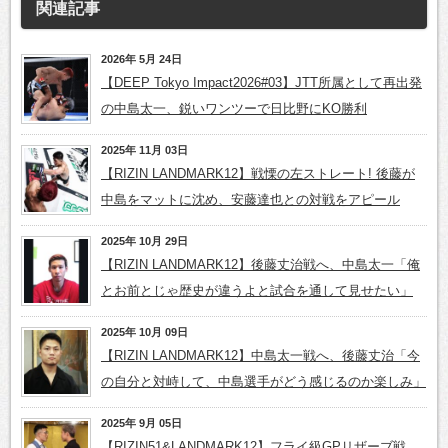
関連記事
2026年 5月 24日
【DEEP Tokyo Impact2026#03】JTT所属として再出発
の中島太一、鋭いワンツーで日比野にKO勝利
2025年 11月 03日
【RIZIN LANDMARK12】戦慄の左ストレート! 後藤が
中島をマットに沈め、安藤達也との対戦をアピール
2025年 10月 29日
【RIZIN LANDMARK12】後藤丈治戦へ、中島太一「俺
とお前とじゃ歴史が違うよと試合を通して見せたい」
2025年 10月 09日
【RIZIN LANDMARK12】中島太一戦へ、後藤丈治「今
の自分と対峙して、中島選手がどう感じるのか楽しみ」
2025年 9月 05日
【RIZIN51&LANDMARK12】フライ級GPリザーブ戦、