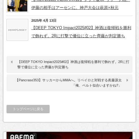
伊藤の相手はアーセンに。神戸大会は萩原×秋元
2025年 4月 13日
【DEEP TOKYO Impact2025#02】神酒は復帰戦を勝利
で飾れず。2Rに打撃で優位に立った齊藤が判定勝ち
【DEEP TOKYO Impact2025#02】神酒は復帰戦を勝利で飾れず。2Rに打
撃で優位に立った齊藤が判定勝ち
【Pancrase353】サッカーからMMAへ。リベイロと対戦する眞藤源太
「俺、ベルト似合いますかね?」
トップページに戻る