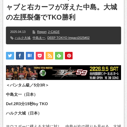
ャブと右カーフが冴えた中島。大城
の左脛裂傷でTKO勝利
2025.04.13
Report
J-CAGE
ハルク大城
,
中島太一
,
DEEP TOKYO Impact2025#02
＜バンタム級／5分3R＞
中島太一（日本）
Def.2R3分19秒by TKO
ハルク大城（日本）
サウスポーに構える大城に対し、中島が右の蹴りを見せる。大城