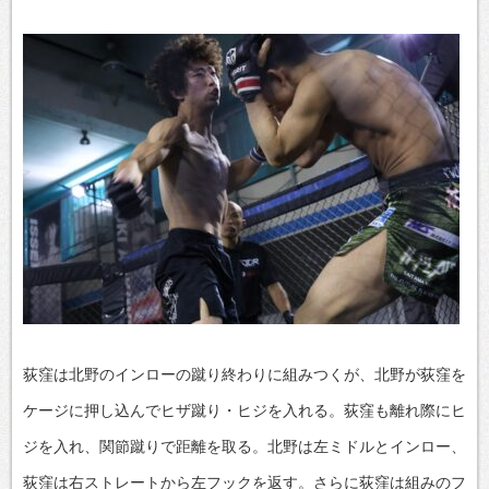
荻窪は北野のインローの蹴り終わりに組みつくが、北野が荻窪を
ケージに押し込んでヒザ蹴り・ヒジを入れる。荻窪も離れ際にヒ
ジを入れ、関節蹴りで距離を取る。北野は左ミドルとインロー、
荻窪は右ストレートから左フックを返す。さらに荻窪は組みのフ