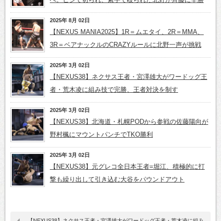
2025年 8月 02日
【NEXUS MANIA2025】1R＝ムエタイ、2R＝MMA、
3R＝ベアナックルのCRAZYルールに北野一声が挑戦
2025年 3月 02日
【NEXUS38】ネクサス王者・宮澤雄大がワードッグ王
者・荒木凌に組み技で完勝、王者対決を制す
2025年 3月 02日
【NEXUS38】北海道・札幌PODから参戦の佐藤陽向が
野村楓にマウントパンチでTKO勝利
2025年 3月 02日
【NEXUS38】元グレコ全日本王者=堀江、積極的に打
撃も繰り出して引き込む大谷をパウンドアウト
【NEXUS38】ネクサス王者・宮澤雄大がワードッグ王者・荒木凌に組み