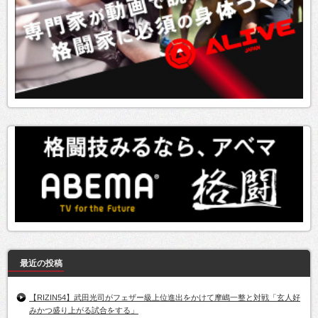
最近の投稿
【RIZIN54】武田光司がフェザー級上位進出をかけて摩嶋一整と対戦「玄人好
みかつ盛り上がる試合をする」