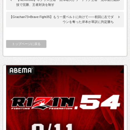
技で完勝、王者対決を制す
【Grachan73×Brave Fight35】もう一度ベルトに向けて――初回に左でダ
ウンを奪った岸本が草訳に判定勝ち
トップページに戻る