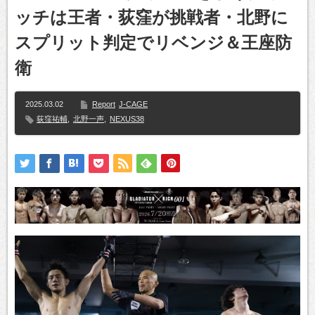
ッチは王者・荻窪が挑戦者・北野に
スプリット判定でリベンジ＆王座防
衛
2025.03.02
Report
J-CAGE
荻窪祐輔
,
北野一声
,
NEXUS38