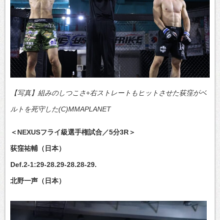
【写真】組みのしつこさ+右ストレートもヒットさせた荻窪がベ
ルトを死守した(C)MMAPLANET
＜NEXUSフライ級選手権試合／5分3R＞
荻窪祐輔（日本）
Def.2-1:29-28.29-28.28-29.
北野一声（日本）