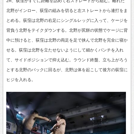
2R、荻窪がすぐに距離を詰めて右ストレートから組む。離れた
北野がインロー、荻窪の組みを切ると左ストレートから連打をま
とめる。荻窪は北野の右足にシングルレッグに入って、ケージを
背負う北野をテイクダウンする。北野が尻餅の状態でケージに背
中に預けると、荻窪は北野の両足を足で挟んで北野を完全に寝か
せる。荻窪は北野を立たせないようにして細かくパンチを入れ
て、サイドポジションで抑え込む。ラウンド終盤、立ち上がろう
とする北野のバックに回るが、北野は体を起こして後方の荻窪に
ヒジを入れる。