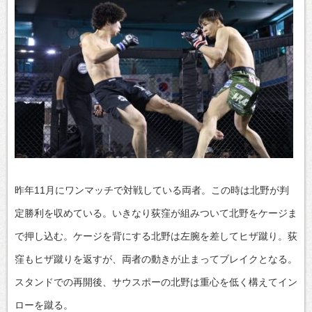
昨年11月にワンマッチで対戦している両者。この時は北野が判
定勝利を収めている。いきなり荻窪が組みついて北野をケージま
で押し込む。ケージを背にする北野は左腕を差してヒザ蹴り。荻
窪もヒザ蹴りを返すが、両者の動きが止まってブレイクとなる。
スタンドでの再開後、サウスポーの北野は重心を低く構えてイン
ローを蹴る。