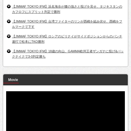
【JMMAF TOKYO IFM】浜名海歩が腰の強さと投げを見せ、タジキスタンの
カフロフにスプリット判定で勝利
【JMMAF TOKYO IFM】台湾ファイターのリンが西嶋を組み伏せ、西嶋をフ
ルマークで下す
【JMMAF TOKYO IFM】ロシアのビリナイがサイドポジションからのパンチ
連打で松本にTKO勝利
【JMMAF TOKYO IFM】18歳の向山、GAMMA欧州王者ザンガナに投げ&バッ
クテイクで3-0判定勝ち
Movie