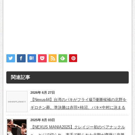
関連記事
2026年 6月 27日
【Nexus44】台湾のバキがフライ級T優勝候補の北野を
ギロチン葬。準決勝は赤羽×柿沼、バキ×中村に決まる
2025年 8月 03日
【NEXUS MANIA2025】クレイジー初のベアナックル
へ。ヒジで切られ、素手で殴られた北野が齊藤に辛勝