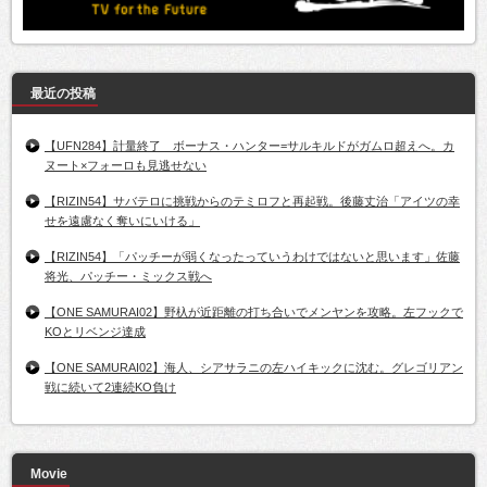
最近の投稿
【UFN284】計量終了 ボーナス・ハンター=サルキルドがガムロ超えへ。カ
ヌート×フォーロも見逃せない
【RIZIN54】サバテロに挑戦からのテミロフと再起戦。後藤丈治「アイツの幸
せを遠慮なく奪いにいける」
【RIZIN54】「パッチーが弱くなったっていうわけではないと思います」佐藤
将光、パッチー・ミックス戦へ
【ONE SAMURAI02】野杁が近距離の打ち合いでメンヤンを攻略。左フックで
KOとリベンジ達成
【ONE SAMURAI02】海人、シアサラニの左ハイキックに沈む。グレゴリアン
戦に続いて2連続KO負け
Movie