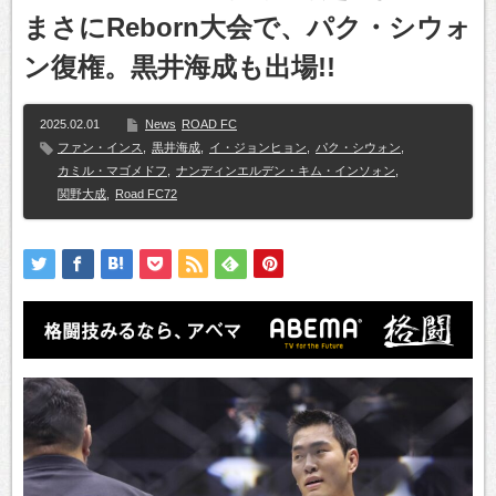
まさにReborn大会で、パク・シウォ
ン復権。黒井海成も出場!!
2025.02.01
News
ROAD FC
ファン・インス
,
黒井海成
,
イ・ジョンヒョン
,
パク・シウォン
,
カミル・マゴメドフ
,
ナンディンエルデン・キム・インソォン
,
関野大成
,
Road FC72