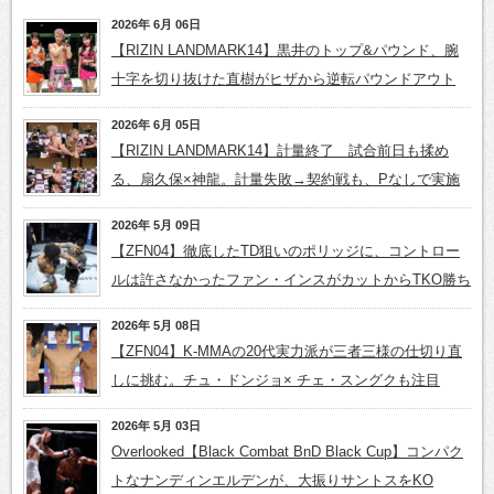
2026年 6月 06日
【RIZIN LANDMARK14】黒井のトップ&パウンド、腕
十字を切り抜けた直樹がヒザから逆転パウンドアウト
2026年 6月 05日
【RIZIN LANDMARK14】計量終了 試合前日も揉め
る、扇久保×神龍。計量失敗→契約戦も、Pなしで実施
2026年 5月 09日
【ZFN04】徹底したTD狙いのポリッジに、コントロー
ルは許さなかったファン・インスがカットからTKO勝ち
2026年 5月 08日
【ZFN04】K-MMAの20代実力派が三者三様の仕切り直
しに挑む。チュ・ドンジョ× チェ・スングクも注目
2026年 5月 03日
Overlooked【Black Combat BnD Black Cup】コンパク
トなナンディンエルデンが、大振りサントスをKO