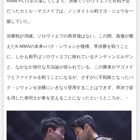
Road FC71を欠場してしまう。決勝でソロヴィエフと対戦予定
だったカミル・マゴメドフは、ノンタイトル戦でヨ・ジェウを一
蹴していた。
決勝戦が消滅、ソロヴィエフの再登場はない。この間、負傷が癒
えたK-MMAの未来=パク・シウォンが復権、準決勝を戦うこと
に。しかも相手はソロヴィエフに敗れているナンディンエルデン
と、なかなか強引な方法論が採られている。この勝者がマゴメド
フとファイナルを戦うことになるが、さすがに不戦敗となったパ
ク・シウォンを決勝にいきなり登用することはできず、準決で姿
を消した者同士が拳を交えることになったというところか。・