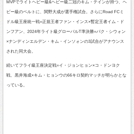
MVPでライトヘビー級&ヘビー級二冠のキム・テインが持つ、ヘ
ビー級のベルトに、関野大成が選手権試合。さらにRoad FCミ
ドル級王座統一戦=正規王者ファン・インス×暫定王者イム・ド
ンフアン、2024年ライト級グローバルT準決勝=パク・シウォン
×ナンディンエルデン・キム・インソォンの3試合がアナウンス
された同大会。
続いてフライ級王座決定戦=イ・ジョンヒョン×コ・ドンヨク
戦、黒井海成×キム・ヒョンウの66キロ契約マッチが明らかとな
っている。