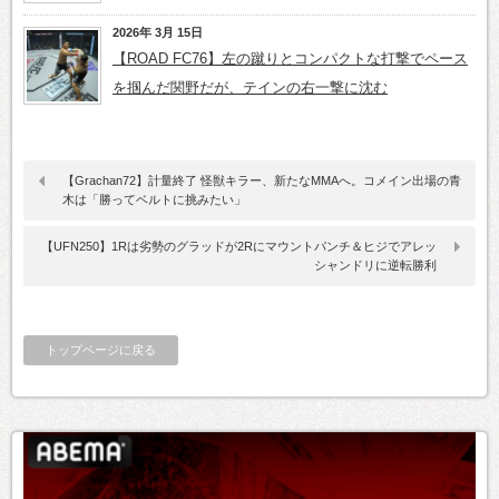
2026年 3月 15日
【ROAD FC76】左の蹴りとコンパクトな打撃でペース
を掴んだ関野だが、テインの右一撃に沈む
【Grachan72】計量終了 怪獣キラー、新たなMMAへ。コメイン出場の青
木は「勝ってベルトに挑みたい」
【UFN250】1Rは劣勢のグラッドが2Rにマウントパンチ＆ヒジでアレッ
シャンドリに逆転勝利
トップページに戻る