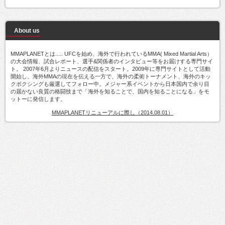
About us
MMAPLANETとは..... UFCを始め、海外で行われているMMA( Mixed Martial Arts）
の大会情報、試合レポート、選手&関係者のインタビュー等をお届けする専門サイ
ト。 2007年6月よりニュースの配信をスタート。2009年に専門サイトとして活動
開始し、海外MMAの現在を伝える一方で、海外の柔術トーナメント、海外のキッ
クボクシングも厳選してフォロー中。メジャー系イベントから日本国内で余り目
の届かない良質の格闘技まで「海外を知ることで、国内を知ることになる」をモ
ットーに発信します。
MMAPLANETリニューアルに際し（2014.08.01）