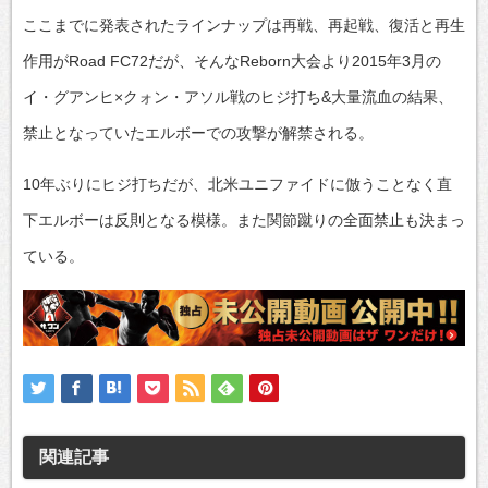
ここまでに発表されたラインナップは再戦、再起戦、復活と再生
作用がRoad FC72だが、そんなReborn大会より2015年3月の
イ・グアンヒ×クォン・アソル戦のヒジ打ち&大量流血の結果、
禁止となっていたエルボーでの攻撃が解禁される。
10年ぶりにヒジ打ちだが、北米ユニファイドに倣うことなく直
下エルボーは反則となる模様。また関節蹴りの全面禁止も決まっ
ている。
関連記事