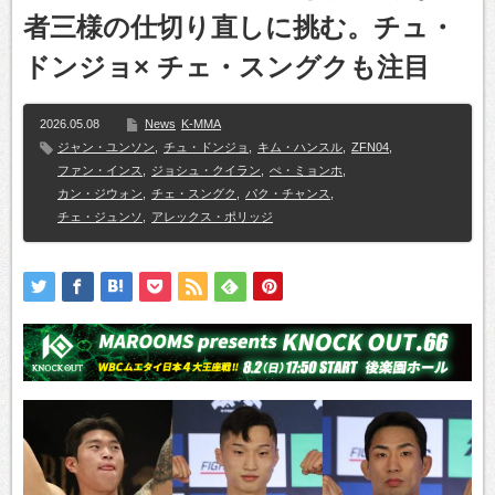
者三様の仕切り直しに挑む。チュ・
ドンジョ× チェ・スングクも注目
2026.05.08
News
K-MMA
ジャン・ユンソン
,
チュ・ドンジョ
,
キム・ハンスル
,
ZFN04
,
ファン・インス
,
ジョシュ・クイラン
,
ぺ・ミョンホ
,
カン・ジウォン
,
チェ・スングク
,
パク・チャンス
,
チェ・ジュンソ
,
アレックス・ポリッジ