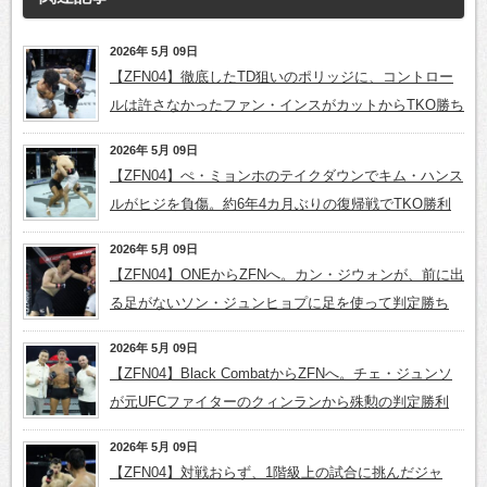
2026年 5月 09日
【ZFN04】徹底したTD狙いのポリッジに、コントロー
ルは許さなかったファン・インスがカットからTKO勝ち
2026年 5月 09日
【ZFN04】ぺ・ミョンホのテイクダウンでキム・ハンス
ルがヒジを負傷。約6年4カ月ぶりの復帰戦でTKO勝利
2026年 5月 09日
【ZFN04】ONEからZFNへ。カン・ジウォンが、前に出
る足がないソン・ジュンヒョプに足を使って判定勝ち
2026年 5月 09日
【ZFN04】Black CombatからZFNへ。チェ・ジュンソ
が元UFCファイターのクィンランから殊勲の判定勝利
2026年 5月 09日
【ZFN04】対戦おらず、1階級上の試合に挑んだジャ