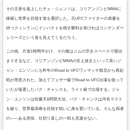
その王座を返上したチェ・ジュンソは、コリアンゾンビMMAに
移籍し世界を目指す道を選択した。元UFCファイターの肩書を
持つクィンランにインパクトを残す勝利を挙げればコンテンダー
シリーズという道も見えてくるだろう。
この他、片道1時間半かけ、その後はジムの空きスペースで寝泊
まりするなど、コリアンゾンビMMAの生え抜きといって良いジ
ャン・ユンソンにも昨年のRoad to UFCワンマッチ敗北から再起
戦が用意された。加えてフェザー級でRoad to UFC出場を狙って
いたが落選したパク・チャンスも、ライト級で出場する。ジャ
ン・ユンソンは佐藤天&阿部大治、パク・チャンスは河名マスト
を破り、世界最高峰を目指す戦いに身を置いている。そんな両者
の――ある意味、仕切り直しの一戦も見逃せない。