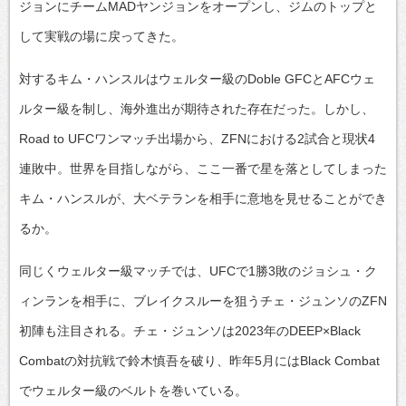
ジョンにチームMADヤンジョンをオープンし、ジムのトップと
して実戦の場に戻ってきた。
対するキム・ハンスルはウェルター級のDoble GFCとAFCウェ
ルター級を制し、海外進出が期待された存在だった。しかし、
Road to UFCワンマッチ出場から、ZFNにおける2試合と現状4
連敗中。世界を目指しながら、ここ一番で星を落としてしまった
キム・ハンスルが、大ベテランを相手に意地を見せることができ
るか。
同じくウェルター級マッチでは、UFCで1勝3敗のジョシュ・ク
ィンランを相手に、ブレイクスルーを狙うチェ・ジュンソのZFN
初陣も注目される。チェ・ジュンソは2023年のDEEP×Black
Combatの対抗戦で鈴木慎吾を破り、昨年5月にはBlack Combat
でウェルター級のベルトを巻いている。