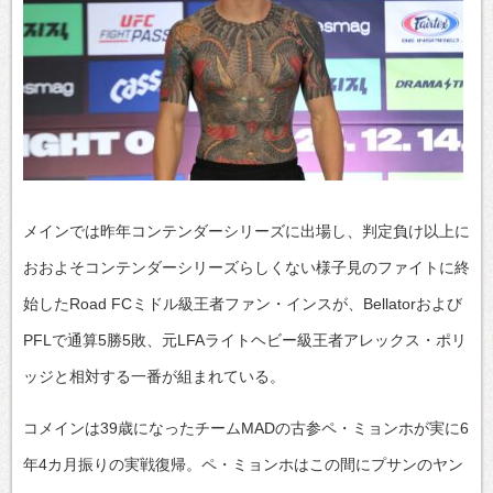
メインでは昨年コンテンダーシリーズに出場し、判定負け以上に
おおよそコンテンダーシリーズらしくない様子見のファイトに終
始したRoad FCミドル級王者ファン・インスが、Bellatorおよび
PFLで通算5勝5敗、元LFAライトヘビー級王者アレックス・ポリ
ッジと相対する一番が組まれている。
コメインは39歳になったチームMADの古参ペ・ミョンホが実に6
年4カ月振りの実戦復帰。ペ・ミョンホはこの間にプサンのヤン