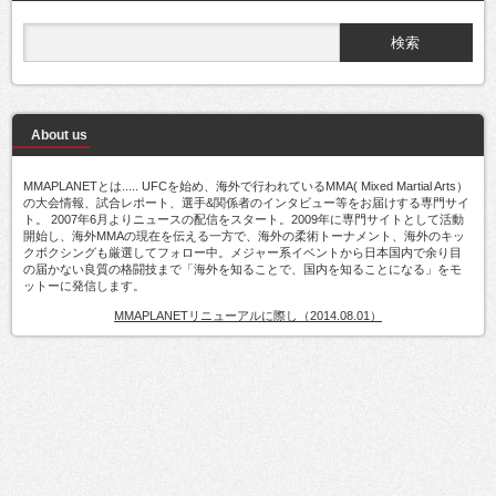
About us
MMAPLANETとは..... UFCを始め、海外で行われているMMA( Mixed Martial Arts）
の大会情報、試合レポート、選手&関係者のインタビュー等をお届けする専門サイ
ト。 2007年6月よりニュースの配信をスタート。2009年に専門サイトとして活動
開始し、海外MMAの現在を伝える一方で、海外の柔術トーナメント、海外のキッ
クボクシングも厳選してフォロー中。メジャー系イベントから日本国内で余り目
の届かない良質の格闘技まで「海外を知ることで、国内を知ることになる」をモ
ットーに発信します。
MMAPLANETリニューアルに際し（2014.08.01）