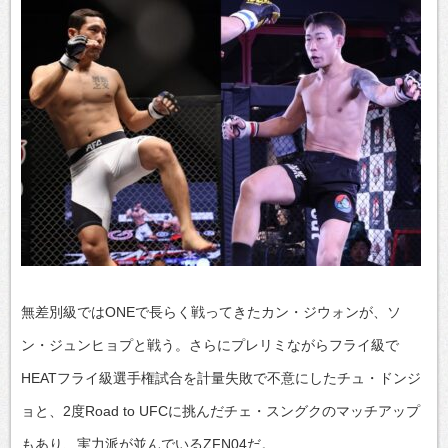
無差別級ではONEで長らく戦ってきたカン・ジウォンが、ソ
ン・ジュンヒョプと戦う。さらにプレリミながらフライ級で
HEATフライ級選手権試合を計量失敗で不意にしたチュ・ドンジ
ョと、2度Road to UFCに挑んだチェ・スングクのマッチアップ
もあり、実力派が並んでいるZFN04だ。