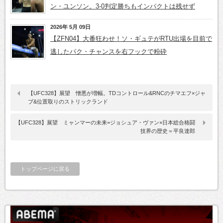
ン・ユンソン。3-0判定勝ちもインパクトは残せず
2026年 5月 09日
【ZFN04】大番狂わせ！ソ・ギュテがRTU出場を目前で
逃したパク・チャンスを右フックで粉砕
【UFC328】展望 憎悪が増幅。TDコントロール&RNCのチマエフ×ジャ
ブ&位置取りのストリックランド
【UFC328】展望 ミャンマーの未来=ジョシュア・ヴァン×日本総合格闘
技界の歴史＝平良達郎
トップページに戻る