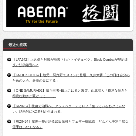
最近の投稿
【LFA242】上久保と対戦が発表されたトイチュベク。Black Combatが契約違
反と法的処置へ?!
【KNOCK OUT67】地元・羽曳野でメインに登場。久井大夢「この日は自分の
ための大会、最高の日にする」
【ONE SAMURAI02】修斗王者=田上こゆると激突、山北渓人「得意な動きと
得意な動きが繋がって――」
【RIZIN54】後藤丈治戦へ。アジスベク・テミロフ「狙っているわけじゃな
い。結果的にKO勝利が生まれる」
【RIZIN54】摩嶋一整が語る武田光司とフェザー級戦線「どんどん中途半端な
選手はいなくなる」