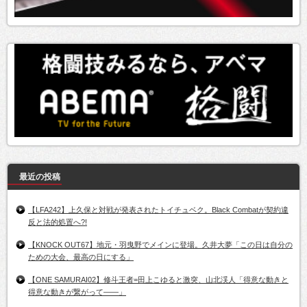
最近の投稿
【LFA242】上久保と対戦が発表されたトイチュベク。Black Combatが契約違
反と法的処置へ?!
【KNOCK OUT67】地元・羽曳野でメインに登場。久井大夢「この日は自分の
ための大会、最高の日にする」
【ONE SAMURAI02】修斗王者=田上こゆると激突、山北渓人「得意な動きと
得意な動きが繋がって――」