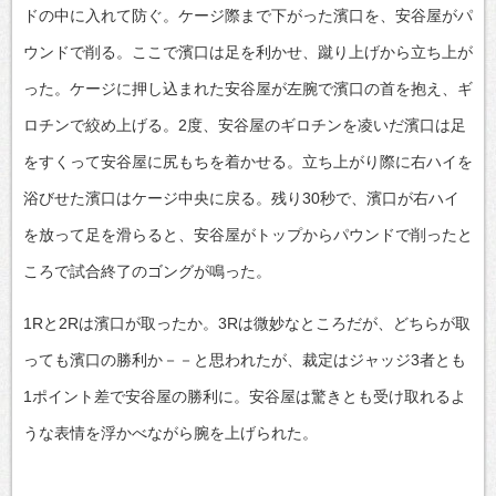
ドの中に入れて防ぐ。ケージ際まで下がった濱口を、安谷屋がパ
ウンドで削る。ここで濱口は足を利かせ、蹴り上げから立ち上が
った。ケージに押し込まれた安谷屋が左腕で濱口の首を抱え、ギ
ロチンで絞め上げる。2度、安谷屋のギロチンを凌いだ濱口は足
をすくって安谷屋に尻もちを着かせる。立ち上がり際に右ハイを
浴びせた濱口はケージ中央に戻る。残り30秒で、濱口が右ハイ
を放って足を滑らると、安谷屋がトップからパウンドで削ったと
ころで試合終了のゴングが鳴った。
1Rと2Rは濱口が取ったか。3Rは微妙なところだが、どちらが取
っても濱口の勝利か－－と思われたが、裁定はジャッジ3者とも
1ポイント差で安谷屋の勝利に。安谷屋は驚きとも受け取れるよ
うな表情を浮かべながら腕を上げられた。