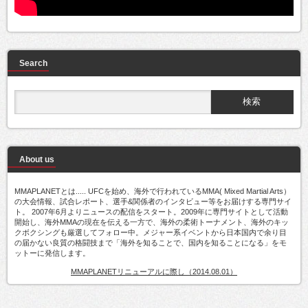
Search
About us
MMAPLANETとは..... UFCを始め、海外で行われているMMA( Mixed Martial Arts）
の大会情報、試合レポート、選手&関係者のインタビュー等をお届けする専門サイ
ト。 2007年6月よりニュースの配信をスタート。2009年に専門サイトとして活動
開始し、海外MMAの現在を伝える一方で、海外の柔術トーナメント、海外のキッ
クボクシングも厳選してフォロー中。メジャー系イベントから日本国内で余り目
の届かない良質の格闘技まで「海外を知ることで、国内を知ることになる」をモ
ットーに発信します。
MMAPLANETリニューアルに際し（2014.08.01）