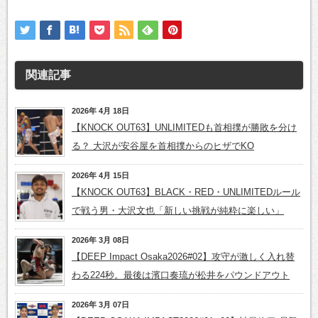
関連記事
2026年 4月 18日
【KNOCK OUT63】UNLIMITEDも首相撲が勝敗を分け
る？ 大沢が安谷屋を首相撲からのヒザでKO
2026年 4月 15日
【KNOCK OUT63】BLACK・RED・UNLIMITEDルール
で戦う男・大沢文也「新しい挑戦が純粋に楽しい」
2026年 3月 08日
【DEEP Impact Osaka2026#02】攻守が激しく入れ替
わる224秒。最後は濱口奏琉が松井をパウンドアウト
2026年 3月 07日