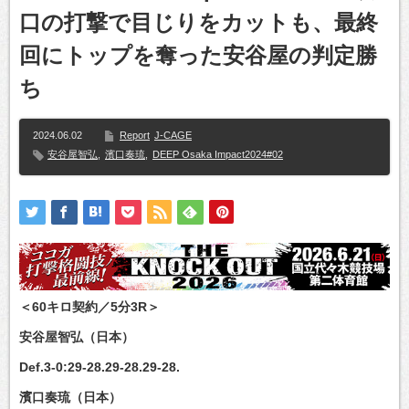
口の打撃で目じりをカットも、最終
回にトップを奪った安谷屋の判定勝
ち
2024.06.02
Report
J-CAGE
安谷屋智弘
,
濱口奏琉
,
DEEP Osaka Impact2024#02
＜60キロ契約／5分3R＞
安谷屋智弘（日本）
Def.3-0:29-28.29-28.29-28.
濱口奏琉（日本）