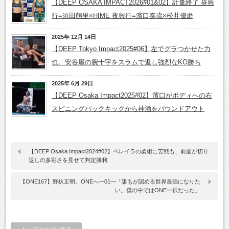
【DEEP OSAKA IMPACT2026#01&02】計量終了 昼興
行=須田萌里×HIME 夜興行=濱口奏琉×松井優磨
2025年 12月 14日
【DEEP Tokyo Impact2025#06】左でグラつかせた力
也。安谷屋の腕十字をスラムで返し強烈なKO勝ち
2025年 6月 29日
【DEEP Osaka Impact2025#02】濱口がボディへの右
スピニングバックキックから神酒をパウンドアウト
【DEEP Osaka Impact2024#02】ペレイラの柔術に苦戦も、前薗が切り
返しの多彩さを見せて判定勝利
【ONE167】野杁正明、ONEへ―01―「誰もが認める世界最強になりた
い。僕の中ではONE一択だった」
トップページに戻る