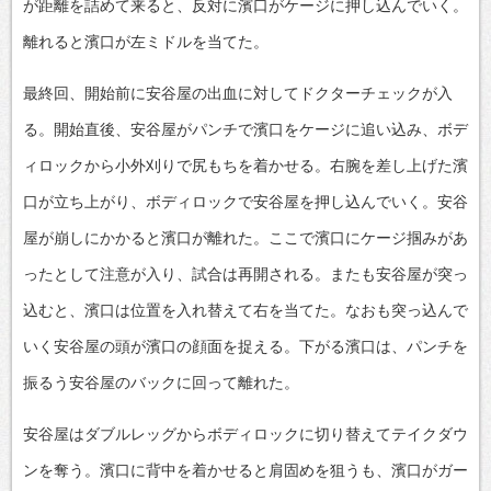
が距離を詰めて来ると、反対に濱口がケージに押し込んでいく。
離れると濱口が左ミドルを当てた。
最終回、開始前に安谷屋の出血に対してドクターチェックが入
る。開始直後、安谷屋がパンチで濱口をケージに追い込み、ボデ
ィロックから小外刈りで尻もちを着かせる。右腕を差し上げた濱
口が立ち上がり、ボディロックで安谷屋を押し込んでいく。安谷
屋が崩しにかかると濱口が離れた。ここで濱口にケージ掴みがあ
ったとして注意が入り、試合は再開される。またも安谷屋が突っ
込むと、濱口は位置を入れ替えて右を当てた。なおも突っ込んで
いく安谷屋の頭が濱口の顔面を捉える。下がる濱口は、パンチを
振るう安谷屋のバックに回って離れた。
安谷屋はダブルレッグからボディロックに切り替えてテイクダウ
ンを奪う。濱口に背中を着かせると肩固めを狙うも、濱口がガー