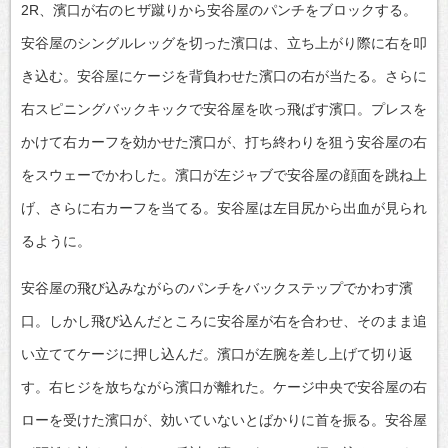
2R、濱口が右のヒザ蹴りから安谷屋のパンチをブロックする。
安谷屋のシングルレッグを切った濱口は、立ち上がり際に右を叩
き込む。安谷屋にケージを背負わせた濱口の右が当たる。さらに
右スピニングバックキックで安谷屋を吹っ飛ばす濱口。プレスを
かけて右カーフを効かせた濱口が、打ち終わりを狙う安谷屋の右
をスウェーでかわした。濱口が左ジャブで安谷屋の顔面を跳ね上
げ、さらに右カーフを当てる。安谷屋は左目尻から出血が見られ
るように。
安谷屋の飛び込みながらのパンチをバックステップでかわす濱
口。しかし飛び込んだところに安谷屋が右を合わせ、そのまま追
い立ててケージに押し込んだ。濱口が左腕を差し上げて切り返
す。右ヒジを放ちながら濱口が離れた。ケージ中央で安谷屋の右
ローを受けた濱口が、効いていないとばかりに首を振る。安谷屋