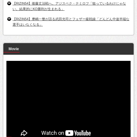
【RIZIN54】後藤丈治戦へ。アジスベク・テミロフ「狙っているわけじゃな
い。結果的にKO勝利が生まれる」
【RIZIN54】摩嶋一整が語る武田光司とフェザー級戦線「どんどん中途半端な
選手はいなくなる」
Movie