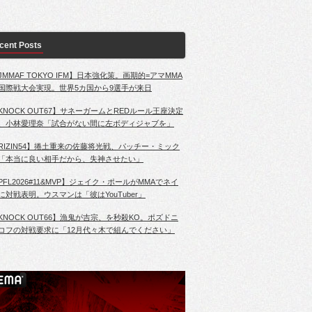
cent Posts
JMMAF TOKYO IFM】日本強化策。画期的=アマMMA
国際戦大会実現。世界5カ国から9選手が来日
KNOCK OUT67】サネーガームとREDルール王座決定
、小林愛理奈「試合がない間に左ボディジャブを」
RIZIN54】捲土重来の佐藤将光戦、パッチー・ミック
「本当に良い相手だから、失神させたい」
PFL2026#11&MVP】ジェイク・ポールがMMAでネイ
に対戦表明。ウスマンは「彼はYouTuber」
KNOCK OUT66】漁鬼が吉宗、を秒殺KO。ポズドニ
コフの対戦要求に「12月代々木で組んでください」