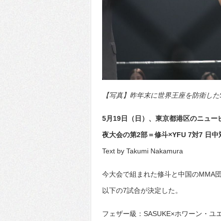
【写真】昨年末に世界王座を防衛したSAS
5月19日（日）、東京都港区のニュ
夜大会の第2部＝修斗×YFU 7対7 
Text by Takumi Nakamura
今大会で組まれた修斗と中国のMMA団
以下の7試合が決定した。
フェザー級：SASUKE×ホワーン・ユ