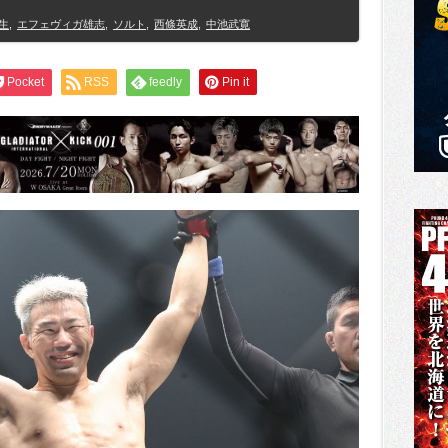
生
,
エフェヴィガ雄志
,
ソルト
,
西條英成
,
中池武寛
Pocket
RSS
feedly
Pin it