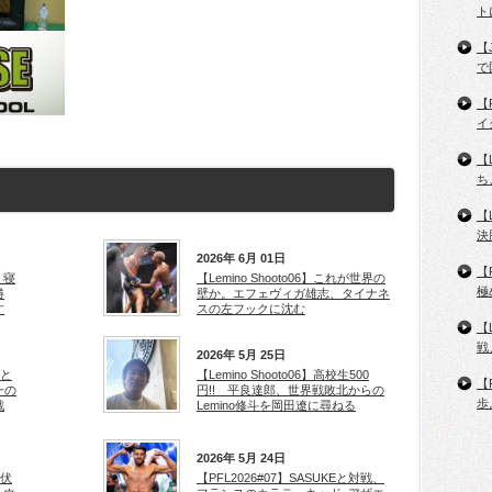
ト
【
で
【
イ
【
ち
【
決
2026年 6月 01日
【
・寝
【Lemino Shooto06】これが世界の
極
勝
壁か。エフェヴィガ雄志、タイナネ
す
スの左フックに沈む
【
戦
2026年 5月 25日
スと
【Lemino Shooto06】高校生500
【
一の
円!! 平良達郎、世界戦敗北からの
歩
戦
Lemino修斗を岡田遼に尋ねる
2026年 5月 24日
た伏
【PFL2026#07】SASUKEと対戦、