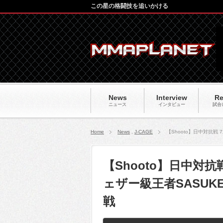
この星の格闘技を追いかける
News
Interview
Re
ニュース
インタビュー
試合
Home
News
,
J-CAGE
【Shooto】日中対抗
【Shooto】日中対
ェザー級王者SASU
戦