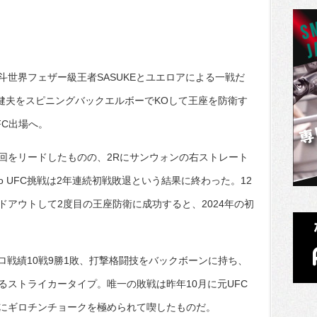
世界フェザー級王者SASUKEとユエロアによる一戦だ
飯田健夫をスピニングバックエルボーでKOして王座を防衛す
UFC出場へ。
回をリードしたものの、2Rにサンウォンの右ストレート
d to UFC挑戦は2年連続初戦敗退という結果に終わった。12
アウトして2度目の王座防衛に成功すると、2024年の初
プロ戦績10戦9勝1敗、打撃格闘技をバックボーンに持ち、
るストライカータイプ。唯一の敗戦は昨年10月に元UFC
にギロチンチョークを極められて喫したものだ。