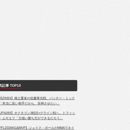
気記事 TOP10
RIZIN54】捲土重来の佐藤将光戦、パッチー・ミック
「本当に良い相手だから、失神させたい」
UFN283】オクタゴン3戦目=クライン戦へ。トフィッ
・ムサエフ「力強い勝ち方ができるだろう」
PFL2026#11&MVP】ジェイク・ポールがMMAでネイ