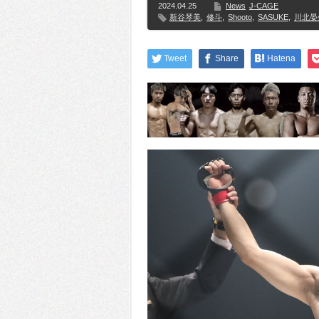
2024.04.25
News
J-CAGE
新谷琴美
,
修斗
,
Shooto
,
SASUKE
,
川北晏
Tweet
Share
Hatena