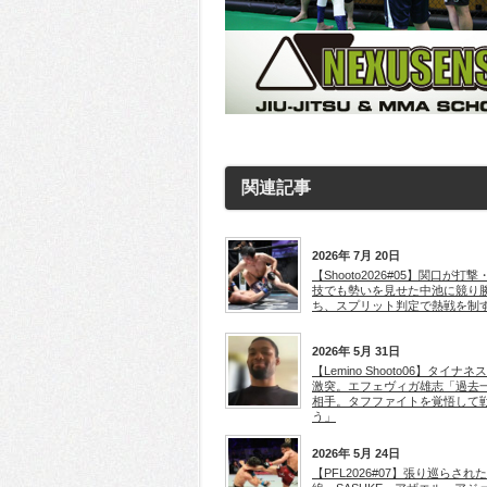
関連記事
2026年 7月 20日
【Shooto2026#05】関口が打撃
技でも勢いを見せた中池に競り
ち、スプリット判定で熱戦を制
2026年 5月 31日
【Lemino Shooto06】タイナネ
激突。エフェヴィガ雄志「過去
相手。タフファイトを覚悟して
う」
2026年 5月 24日
【PFL2026#07】張り巡らされ