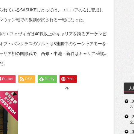
れているSASUKEにとっては、ユエロアの右に警戒し
ンウォン戦での教訓が試される一戦になった。
勝のエフェヴィガは40戦以上のキャリアを誇るアーケンビ
オブ・パンクラスのソルトは5連勝中のウーシャアモーを
ャリア初の国際戦で、西條・中池・新谷はキャリア5戦以
だ。
Pocket
RSS
feedly
Pin it
PR
人
【
ス
【
ク
【