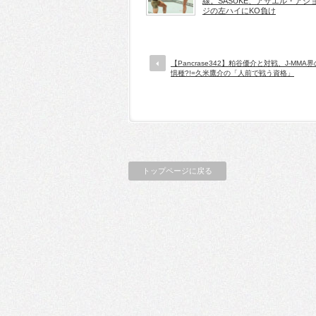
線。SASUKE、アザエル・アジ
ジの左ハイにKO負け
【Pancrase342】粕谷優介と対戦、J-MMA
惧種?!=久米鷹介の「人前で戦う資格」
トップページに戻る