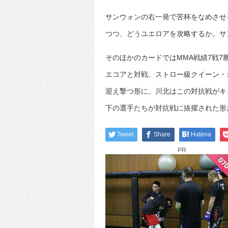
サンウォンの右一発で苦杯をなめさせら
つつ、どうユエロアを攻略するか。サ
そのほかのカードではMMA戦績7戦7
エコアと対戦、ストロー級クイーン・
迎え撃つ形に。川北はこの対抗戦がキ
下の選手たちが対抗戦に抜擢された形
Tweet
Share
Hatena
PR