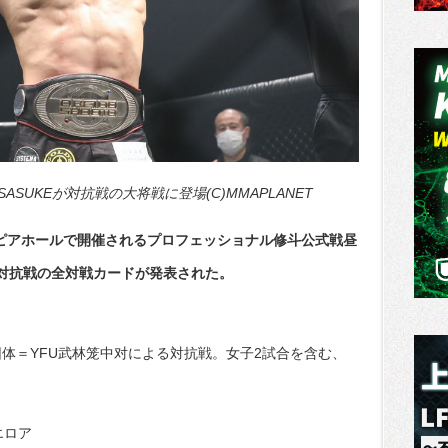
UKEが対抗戦の大将戦に登場(C)MMAPLANET
ーピアホールで開催されるプロフェッショナル修斗公式戦昼
日中対抗戦の全対戦カードが発表された。
体＝YFU武林笼中对による対抗戦。女子2試合を含む、
エロア