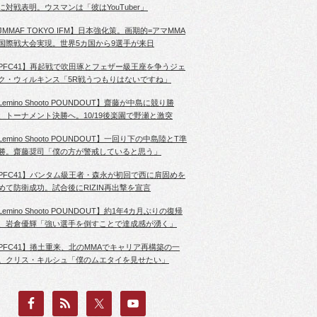
に対戦表明。ウスマンは「彼はYouTuber」
JMMAF TOKYO IFM】日本強化策。画期的=アマMMA
国際戦大会実現。世界5カ国から9選手が来日
PFC41】再起戦で吹田琢とフェザー級王座を争うジェ
ク・ウィルキンス「5R戦うつもりはないですね」
Lemino Shooto POUNDOUT】齋藤が中島に競り勝
、トーナメント決勝へ。10/19後楽園で野瀬と激突
Lemino Shooto POUNDOUT】一回り下の中島陸とT準
勝。齋藤奨司「僕の方が警戒していると思う」
PFC41】バンタム級王者・森永が初回で西に肩固めを
めて防衛成功。試合後にRIZIN再出撃を宣言
Lemino Shooto POUNDOUT】約1年4カ月ぶりの復帰
、岩倉優輝「強い選手を倒すことで達成感が湧く」
PFC41】捲土重来、北のMMAでキャリア再構築の一
。クリス・キルシュ「僕のムエタイを見せたい」