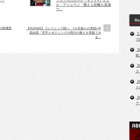
ョウ
フランスのカラテ・キッド=アザエ
ル・アジョウジ「構えも距離も直感
で」
Re
界の絶滅危
【RIZIN46】コレスニック戦へ、7カ月振りの実戦=中
原由貴「空手とボクシングの両方の教えを実践でき
【
る」
で
【
戦
【
ス
【
ト
【
ア