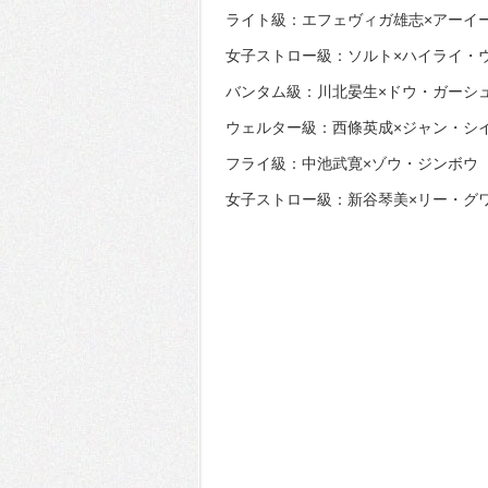
ライト級：エフェヴィガ雄志×アーイ
女子ストロー級：ソルト×ハイライ・
バンタム級：川北晏生×ドウ・ガーシ
ウェルター級：西條英成×ジャン・シ
フライ級：中池武寛×ゾウ・ジンボウ
女子ストロー級：新谷琴美×リー・グ