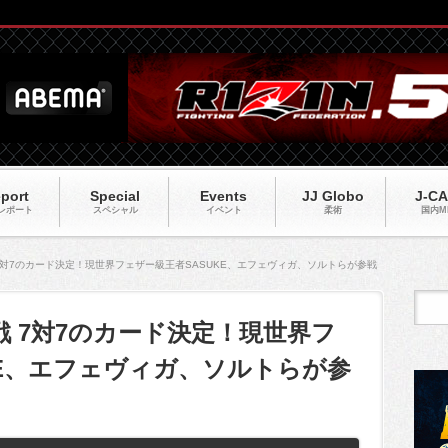
port
Special
Events
JJ Globo
J-C
レポート
スペシャル
イベント
柔術
国内M
戦 7対7のカード決定！現世界フェザー級王者SASUKE、エフェヴィガ、ソルトらが参戦
抗戦 7対7のカード決定！現世界フ
KE、エフェヴィガ、ソルトらが参