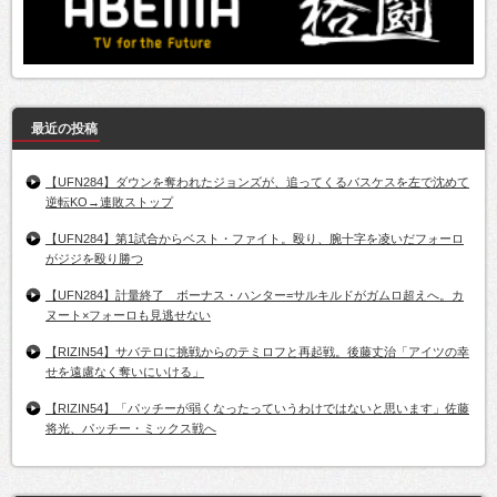
最近の投稿
【UFN284】ダウンを奪われたジョンズが、追ってくるバスケスを左で沈めて
逆転KO→連敗ストップ
【UFN284】第1試合からベスト・ファイト。殴り、腕十字を凌いだフォーロ
がジジを殴り勝つ
【UFN284】計量終了 ボーナス・ハンター=サルキルドがガムロ超えへ。カ
ヌート×フォーロも見逃せない
【RIZIN54】サバテロに挑戦からのテミロフと再起戦。後藤丈治「アイツの幸
せを遠慮なく奪いにいける」
【RIZIN54】「パッチーが弱くなったっていうわけではないと思います」佐藤
将光、パッチー・ミックス戦へ