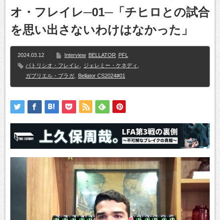
オ・フレイレ─01─「チヒロとの試合
を思い出さないわけはなかった」
2024.03.12
Interview
BELLATOR
PFL
パトリシオ・フレイレ
,
ジェレミー・ケネディ
,
ガブリエル・ブラガ
,
Bellator CS2024#01