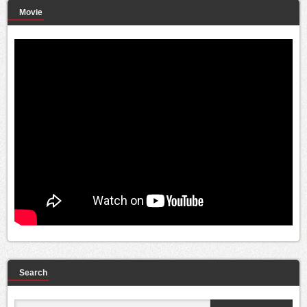
Movie
Search