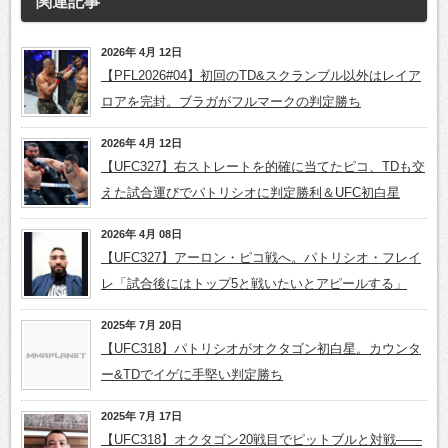
関連記事
2026年 4月 12日
【PFL2026#04】初回のTD&スクランブル以外はレイア
ロアを完封。ブラガがフルマークの判定勝ち
2026年 4月 12日
【UFC327】右ストレートを的確に当てたピコ、TDも交
えた試合運びでパトリシオに判定勝利＆UFC初白星
2026年 4月 08日
【UFC327】アーロン・ピコ戦へ。パトリシオ・フレイ
レ「試合後にはトップ5と戦いたいとアピールする」
2025年 7月 20日
【UFC318】パトリシオがオクタゴン初白星。カウンタ
ー&TDでイゲに手堅い判定勝ち
2025年 7月 17日
【UFC318】オクタゴン20戦目でピットブルと対戦――