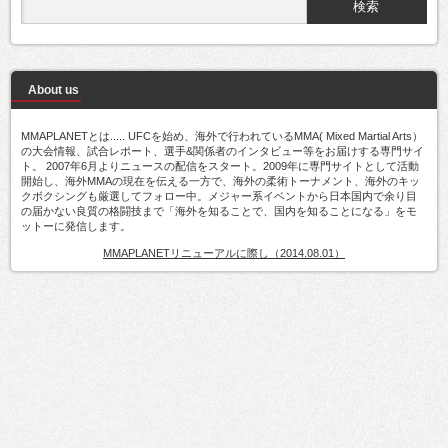
About us
MMAPLANETとは..... UFCを始め、海外で行われているMMA( Mixed Martial Arts）
の大会情報、試合レポート、選手&関係者のインタビュー等をお届けする専門サイ
ト。 2007年6月よりニュースの配信をスタート。2009年に専門サイトとして活動
開始し、海外MMAの現在を伝える一方で、海外の柔術トーナメント、海外のキッ
クボクシングも厳選してフォロー中。メジャー系イベントから日本国内で余り目
の届かない良質の格闘技まで「海外を知ることで、国内を知ることになる」をモ
ットーに発信します。
MMAPLANETリニューアルに際し（2014.08.01）