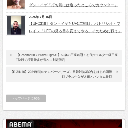
ダン・イゲ「打ち気には逸ったところでカウンター」
2025年 7月 16日
【UFC318】ダン・イゲとUFC二戦目。パトリシオ・フ
レイレ「UFCの見る目を変えてやる。そのために戦う」
【Grachan68 x Brave Fight31】52歳の王座戴冠！初代ウェルター級王座
T決勝で櫻井隆多が青木に判定勝利
【RIZIN46】2024年初のナンバーシリーズ。日韓対抗3試合をはじめ国際
戦プラス牛久が太田とバンタム級戦
トップページに戻る