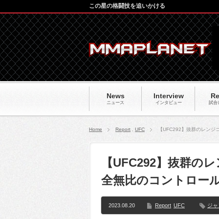
この星の格闘技を追いかける
News
Interview
Re
ニュース
インタビュー
試合
Home
Report
,
UFC
【UFC292】抜群のレン
【UFC292】抜群の
全無比のコントロー
2023.08.20
Report
UFC
ジャ