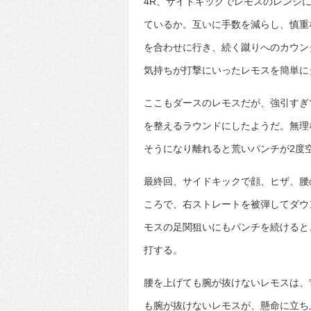
4R、サイドキックでレモスのレンジ
ているか。互いに手数を減らし、慎重
を合わせに行き、続く蹴りへのカウン
気持ちが打撃にいったレモスを簡単に
ここもダースのレモスだが、強引すぎ
を整えるラウンドにしたようだ。無理
そうになり離れると荒いパンチが2度
最終回、サイドキックで顔、ヒザ、腰
ころで、右ストレートを被弾してダウ
モスの足関狙いにもパンチを続けると
打する。
腰を上げても腕が抜けないレモスは、
も腕が抜けないレモスが、懸命に立ち