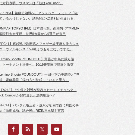
に対戦表明。ウスマンは「彼はYouTuber」
RIZIN54】後藤丈治戦へ。アジスベク・テミロフ「狙
ているわけじゃない。結果的にKO勝利が生まれる」
JMMAF TOKYO IFM】日本強化策。画期的=アマMMA
国際戦大会実現。世界5カ国から9選手が来日
PFC41】再起戦で吹田琢とフェザー級王座を争うジェ
ク・ウィルキンス「5R戦うつもりはないですね」
Lemino Shooto POUNDOUT】齋藤が中島に競り勝
、トーナメント決勝へ。10/19後楽園で野瀬と激突
Lemino Shooto POUNDOUT】一回り下の中島陸とT準
勝。齋藤奨司「僕の方が警戒していると思う」
LFA242】上久保と対戦が発表されたトイチュベク。
lack Combatが契約違反と法的処置へ?!
PFC41】バンタム級王者・森永が初回で西に肩固めを
めて防衛成功。試合後にRIZIN再出撃を宣言