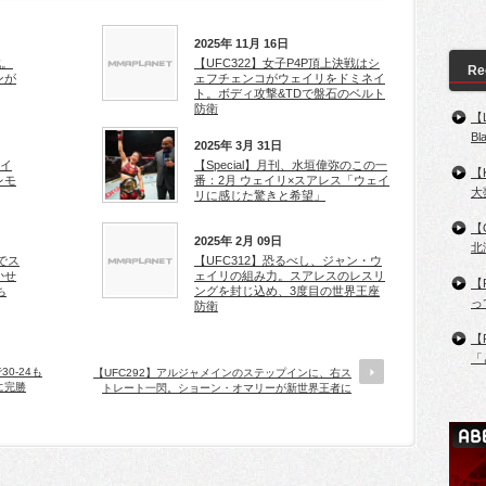
2025年 11月 16日
戦。
【UFC322】女子P4P頂上決戦はシ
Re
ンが
ェフチェンコがウェイリをドミネイ
ト。ボディ攻撃&TDで盤石のベルト
防衛
【
B
2025年 3月 31日
テイ
【Special】月刊、水垣偉弥のこの一
【
レモ
番：2月 ウェイリ×スアレス「ウェイ
大
リに感じた驚きと希望」
【
2025年 2月 09日
北
でス
【UFC312】恐るべし、ジャン・ウ
かせ
ェイリの組み力。スアレスのレスリ
【
ち
ングを封じ込め、3度目の世界王座
っ
防衛
【
「
0-24も
【UFC292】アルジャメインのステップインに、右ス
に完勝
トレート一閃。ショーン・オマリーが新世界王者に