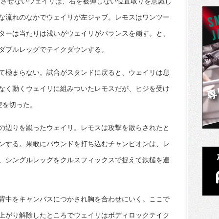
にさせないウェイリは、右を被弾しない位置取りを意識し
な流れのなかでウェイリが左ジャブ。レモスはワンツー
ターは当たりは浅いがウェイリがバランスを崩す。と、
ダブルレッグでテイクダウンする。
て極まらない。試合がスタンドに戻ると、ウェイリは息
なく動くウェイリに組みついたレモスだが、ヒジを受け
空を切った。
の辺りを蹴ったウェイリ。レモスは攻撃を散らされたと
ンする。果敢にパウンドを打ち込むチャンピオンは、レ
、シングルレッグをクルスフィックスで捉えて鉄槌を連
背中をキャンバスにつかされ胸を合わせにいく。ここで
上がり解除したところでウェイリはボディロックテイク