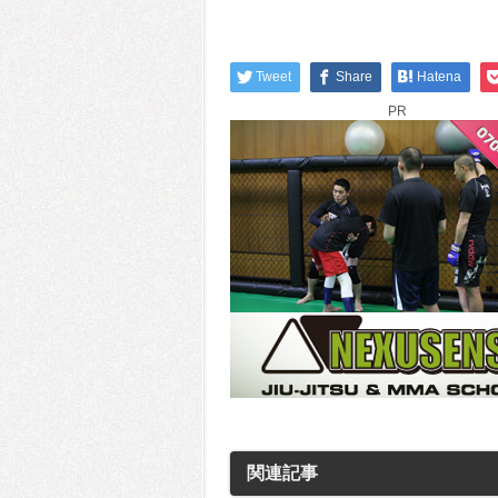
Tweet
Share
Hatena
PR
関連記事