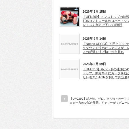
2026年 3月 15日
【UFN269】ノンストップの熱
TD&コントロールのロバートソ
レモスを判定で下して5連勝
2025年 9月 14日
【Noche UFC03】初回と2Rに
クダウンを決めたスアレスが、
スの反撃を逃げ切り判定勝ち
2025年 3月 09日
【UFC313】ルシンドの連勝は4
トップ。開始早々にカーフを効
たレモスが1-2Rを制して判定勝
【UFC292】組み技、ゼロ。立ち技＝カーフで3
出る一方的な試合展開。ギャリーがマグニー