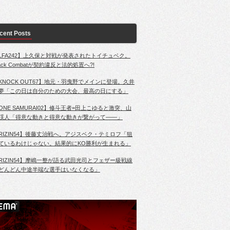
cent Posts
LFA242】上久保と対戦が発表されたトイチュベク。
lack Combatが契約違反と法的処置へ?!
KNOCK OUT67】地元・羽曳野でメインに登場。久井
夢「この日は自分のための大会、最高の日にする」
ONE SAMURAI02】修斗王者=田上こゆると激突、山
渓人「得意な動きと得意な動きが繋がって――」
RIZIN54】後藤丈治戦へ。アジスベク・テミロフ「狙
ているわけじゃない。結果的にKO勝利が生まれる」
RIZIN54】摩嶋一整が語る武田光司とフェザー級戦線
どんどん中途半端な選手はいなくなる」