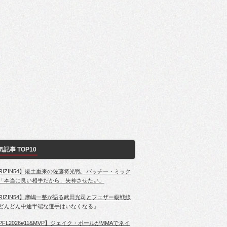
気記事 TOP10
RIZIN54】捲土重来の佐藤将光戦、パッチー・ミック
「本当に良い相手だから、失神させたい」
RIZIN54】摩嶋一整が語る武田光司とフェザー級戦線
どんどん中途半端な選手はいなくなる」
PFL2026#11&MVP】ジェイク・ポールがMMAでネイ