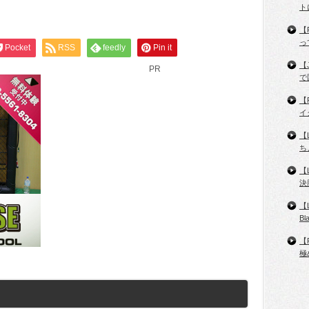
ト
【
っ
Pocket
RSS
feedly
Pin it
【
PR
で
【
イ
【
ち
【
決
【
B
【
極