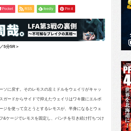
Pocket
RSS
feedly
Pin it
／5分5R＞
ーソに戻す。そのレモスの左ミドルをウェイリがキャッ
スガードからサイドで抑えたウェイリはワキ腹にエルボ
ージを使って立とうとするレモスが、半身になるとウェ
フ&ケージでレモスを固定し、パンチを引き続け打ちつけ