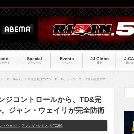
port
Special
Events
JJ Globo
J-C
レポート
スペシャル
イベント
柔術
国内M
ジコントロールから、TD&完全無比のコントロール。ジャン・ウェイリが完全防衛
レンジコントロールから、TD&完
ル。ジャン・ウェイリが完全防衛
ン・ウェイリ
,
アマンダ・レモス
,
UFC292