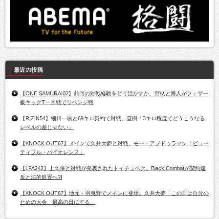
最近の投稿
【ONE SAMURAI02】前回の対戦経験をどう活かすか。野杁と海人がフェザー
級キックT一回戦でリベンジ戦
【RIZIN54】細川一颯と69キロ契約で対戦、直樹「3キロ程度でどうこうなる
レベルの差じゃない」
【KNOCK OUT67】メインで久井大夢と対戦、モー・アブドゥラマン「ビュー
ティフル・バイオレンス」
【LFA242】上久保と対戦が発表されたトイチュベク。Black Combatが契約違
反と法的処置へ?!
【KNOCK OUT67】地元・羽曳野でメインに登場。久井大夢「この日は自分の
ための大会、最高の日にする」