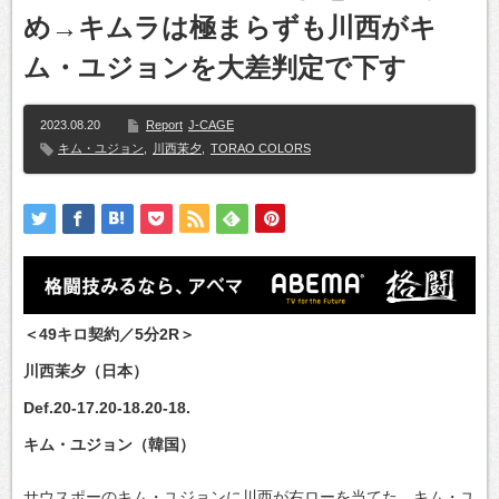
め→キムラは極まらずも川西がキ
ム・ユジョンを大差判定で下す
2023.08.20
Report
J-CAGE
キム・ユジョン
,
川西茉夕
,
TORAO COLORS
＜49キロ契約／5分2R＞
川西茉夕（日本）
Def.20-17.20-18.20-18.
キム・ユジョン（韓国）
サウスポーのキム・ユジョンに川西が右ローを当てた。キム・ユ