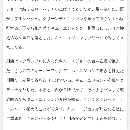
ジョンは続く右ローをすくい上げようとしたが、足を抜いた川西
がダブルレッグへ。クリーンテイクダウンを奪ってマウントへ移
行する。下から抱き着くキム・ユジョンを、川西はしっかりと抑
え込み左掌底を落とした。キム・ユジョンはブリッジで返して立
ち上がる。
川西はスクランブルに入ったキム・ユジョンの首を左腕で抱え
た。さらに右のオーバーフックでキム・ユジョンの動きを抑えた
川西が、左足で首を絞り上げている。キム・ユジョンが右腕でク
ラッチを外した。すると川西が首腰で投げ、そのままパスして袈
裟固めからキム・ユジョンの左腕を取る。ここでストレート・ア
ームバーを極めることができず。キム・ユジョンが川西の右足に
二重絡み、さらにバックを狙うも川西が袈裟で抑え込み続けた。