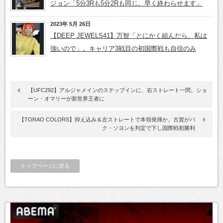
ジョン「5分3Rも5分2Rも同じ。早く終わらせます」
2023年 5月 26日
【DEEP JEWELS41】万智「とにかく組んだら、私は
強いので」。キャリア3戦目の初国際戦も自信のみ
【UFC292】アルジャメインのステップインに、右ストレート一閃。ショ
ーン・オマリーが新世界王者に
【TORAO COLORS】抑え込み＆左ストレートで本領発揮か。古賀がパ
ク・ソヨンを判定で下し国際戦初勝利
トップページに戻る