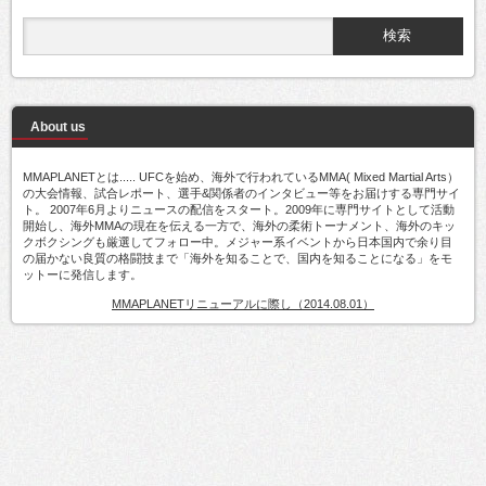
About us
MMAPLANETとは..... UFCを始め、海外で行われているMMA( Mixed Martial Arts）
の大会情報、試合レポート、選手&関係者のインタビュー等をお届けする専門サイ
ト。 2007年6月よりニュースの配信をスタート。2009年に専門サイトとして活動
開始し、海外MMAの現在を伝える一方で、海外の柔術トーナメント、海外のキッ
クボクシングも厳選してフォロー中。メジャー系イベントから日本国内で余り目
の届かない良質の格闘技まで「海外を知ることで、国内を知ることになる」をモ
ットーに発信します。
MMAPLANETリニューアルに際し（2014.08.01）