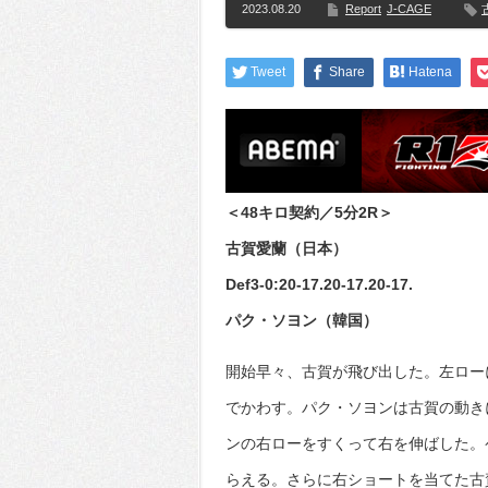
2023.08.20
Report
J-CAGE
Tweet
Share
Hatena
＜48キロ契約／5分2R＞
古賀愛蘭（日本）
Def3-0:20-17.20-17.20-17.
パク・ソヨン（韓国）
開始早々、古賀が飛び出した。左ロー
でかわす。パク・ソヨンは古賀の動き
ンの右ローをすくって右を伸ばした。
らえる。さらに右ショートを当てた古