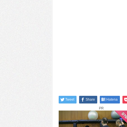
Tweet
Share
Hatena
PR