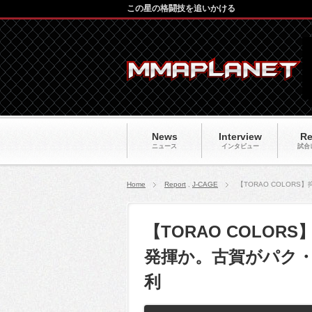
この星の格闘技を追いかける
News
Interview
Re
ニュース
インタビュー
試合
Home
Report
,
J-CAGE
【TORAO COLO
【TORAO COLO
発揮か。古賀がパク
利