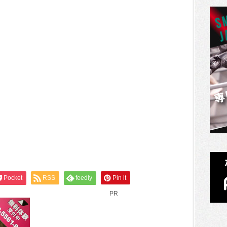
Pocket
RSS
feedly
Pin it
PR