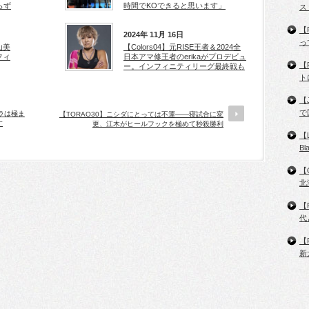
らず
時間でKOできると思います」
ス
【
2024年 11月 16日
っ
山美
【Colors04】元RISE王者＆2024全
フィ
日本アマ修王者のerikaがプロデビュ
【
ー。インフィニティリーグ最終戦も
ト
【
で
ムラは極ま
【TORAO30】ニシダにとっては不運――寝試合に変
す
更、江木がヒールフックを極めて秒殺勝利
【
B
【
北
【
代
【
新