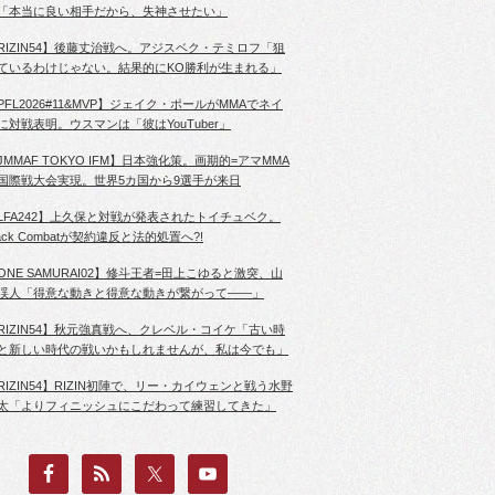
「本当に良い相手だから、失神させたい」
RIZIN54】後藤丈治戦へ。アジスベク・テミロフ「狙
ているわけじゃない。結果的にKO勝利が生まれる」
PFL2026#11&MVP】ジェイク・ポールがMMAでネイ
に対戦表明。ウスマンは「彼はYouTuber」
JMMAF TOKYO IFM】日本強化策。画期的=アマMMA
国際戦大会実現。世界5カ国から9選手が来日
LFA242】上久保と対戦が発表されたトイチュベク。
lack Combatが契約違反と法的処置へ?!
ONE SAMURAI02】修斗王者=田上こゆると激突、山
渓人「得意な動きと得意な動きが繋がって――」
RIZIN54】秋元強真戦へ、クレベル・コイケ「古い時
と新しい時代の戦いかもしれませんが、私は今でも」
RIZIN54】RIZIN初陣で、リー・カイウェンと戦う水野
太「よりフィニッシュにこだわって練習してきた」