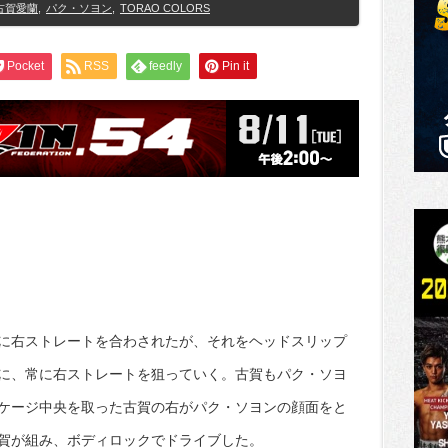
古賀愛蘭
,
パク・ソヨン
,
TORAO COLORS
Pocket
RSS
feedly
Pin it
に右ストレートを合わされたが、それをヘッドスリップ
に、常に右ストレートを狙っていく。古賀もパク・ソヨ
ケージ中央を取った古賀の右がパク・ソヨンの顔面をと
賀が組み、ボディロックでドライブした。