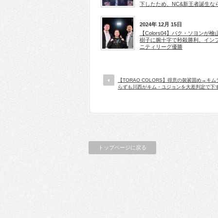
下したため、NC&新王者誕生な
2024年 12月 15日
【Colors04】パク・ソヨンが檜
樹子に腕十字で秒殺勝利。イン
ニティリーグ優勝
【TORAO COLORS】得意の袈裟固め→キ
らずも川西がキム・ユジョンを大差判定で下
トップページに戻る