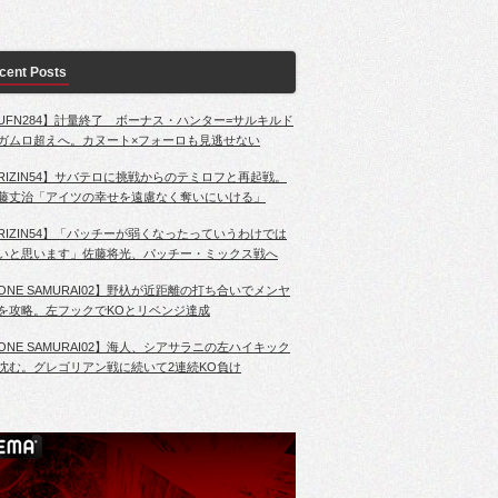
cent Posts
UFN284】計量終了 ボーナス・ハンター=サルキルド
ガムロ超えへ。カヌート×フォーロも見逃せない
RIZIN54】サバテロに挑戦からのテミロフと再起戦。
藤丈治「アイツの幸せを遠慮なく奪いにいける」
RIZIN54】「パッチーが弱くなったっていうわけでは
いと思います」佐藤将光、パッチー・ミックス戦へ
ONE SAMURAI02】野杁が近距離の打ち合いでメンヤ
を攻略。左フックでKOとリベンジ達成
ONE SAMURAI02】海人、シアサラニの左ハイキック
沈む。グレゴリアン戦に続いて2連続KO負け