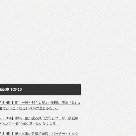
気記事 TOP10
RIZIN54】細川一颯と69キロ契約で対戦、直樹「3キロ
度でどうこうなるレベルの差じゃない」
RIZIN54】摩嶋一整が語る武田光司とフェザー級戦線
どんどん中途半端な選手はいなくなる」
RIZIN54】捲土重来の佐藤将光戦、パッチー・ミック