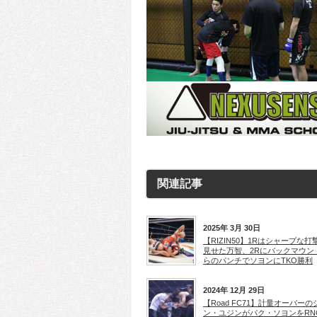
関連記事
2025年 3月 30日
【RIZIN50】1Rはシャープな打
見せた万智、2Rにバックマウン
らのパンチでソヨンにTKO勝利
2024年 12月 29日
【Road FC71】計量オーバーの
ン・ユジンがパク・ソヨンをRN