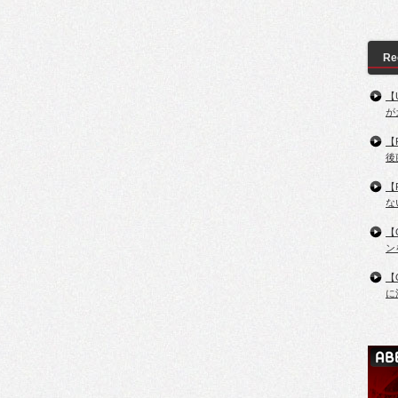
Re
【
が
【
後
【
な
【
ン
【
に