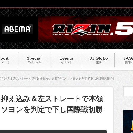
port
Special
Events
JJ Globo
J-C
レポート
スペシャル
イベント
柔術
国内M
RS】抑え込み＆左ストレートで本領発揮か。古賀がパク・ソヨンを判定で下し国際戦初勝利
RS】抑え込み＆左ストレートで本領
・ソヨンを判定で下し国際戦初勝