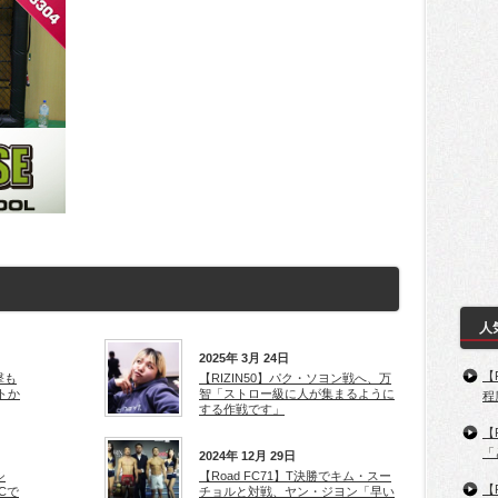
人
2025年 3月 24日
【
撃も
【RIZIN50】パク・ソヨン戦へ、万
トか
智「ストロー級に人が集まるように
程
する作戦です」
【
「
2024年 12月 29日
シ
【Road FC71】T決勝でキム・スー
【
Cで
チョルと対戦、ヤン・ジヨン「早い