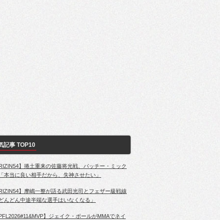
気記事 TOP10
RIZIN54】捲土重来の佐藤将光戦、パッチー・ミック
「本当に良い相手だから、失神させたい」
RIZIN54】摩嶋一整が語る武田光司とフェザー級戦線
どんどん中途半端な選手はいなくなる」
PFL2026#11&MVP】ジェイク・ポールがMMAでネイ