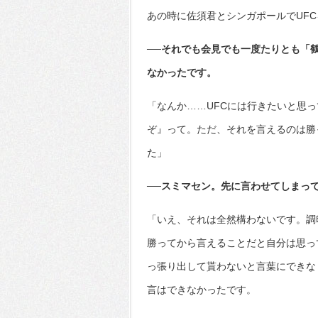
あの時に佐須君とシンガポールでUF
──それでも会見でも一度たりとも「
なかったです。
「なんか……UFCには行きたいと思
ぞ』って。ただ、それを言えるのは勝
た」
──スミマセン。先に言わせてしまっ
「いえ、それは全然構わないです。調
勝ってから言えることだと自分は思っ
っ張り出して貰わないと言葉にできな
言はできなかったです。