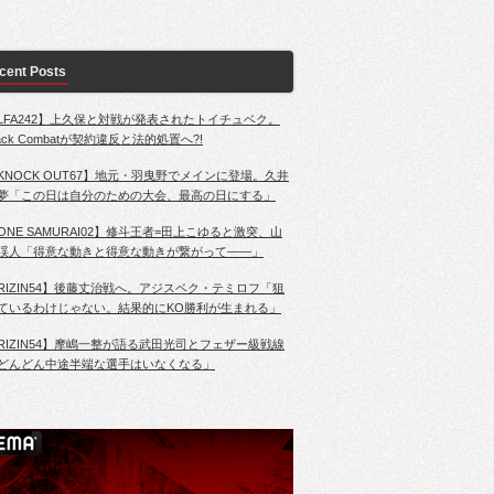
cent Posts
LFA242】上久保と対戦が発表されたトイチュベク。
lack Combatが契約違反と法的処置へ?!
KNOCK OUT67】地元・羽曳野でメインに登場。久井
夢「この日は自分のための大会、最高の日にする」
ONE SAMURAI02】修斗王者=田上こゆると激突、山
渓人「得意な動きと得意な動きが繋がって――」
RIZIN54】後藤丈治戦へ。アジスベク・テミロフ「狙
ているわけじゃない。結果的にKO勝利が生まれる」
RIZIN54】摩嶋一整が語る武田光司とフェザー級戦線
どんどん中途半端な選手はいなくなる」