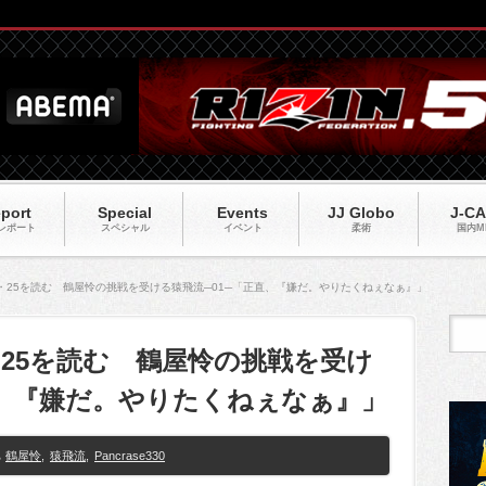
port
Special
Events
JJ Globo
J-C
レポート
スペシャル
イベント
柔術
国内M
0】12・25を読む 鶴屋怜の挑戦を受ける猿飛流─01─「正直、『嫌だ。やりたくねぇなぁ』」
】12・25を読む 鶴屋怜の挑戦を受け
直、『嫌だ。やりたくねぇなぁ』」
鶴屋怜
,
猿飛流
,
Pancrase330