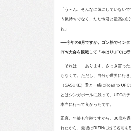
「う～ん、そんなに気にしていないで
う気持ちでなく、ただ怜君と最高の試
ね」
──今年の6月ですか。ゴン格でインタ
PPV大会を観戦して「やはりUFCに
「それは……あります。さっき言った
ちなくて。ただし、自分が世界に行き
（SASUKE）君と一緒にRoad to
とはシンガポールに残って、UFCのチ
本当に行って良かったです。
正直、年齢も年齢ですから、30歳を
れたから、最後はRIZINに出て名前