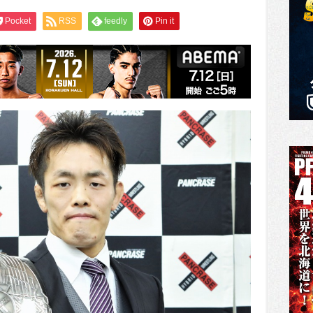
Pocket
RSS
feedly
Pin it