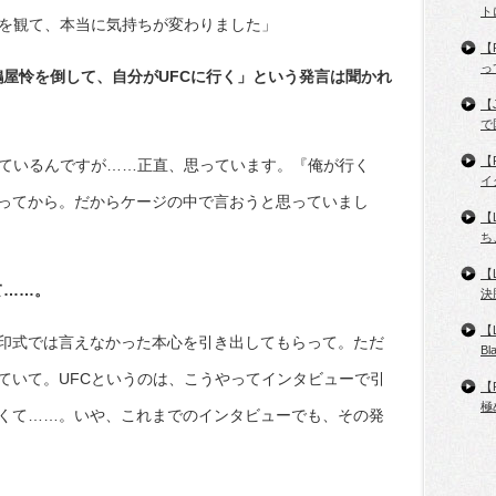
ト
Cを観て、本当に気持ちが変わりました」
【
っ
鶴屋怜を倒して、自分がUFCに行く」という発言は聞かれ
【
で
【
っているんですが……正直、思っています。『俺が行く
イ
ってから。だからケージの中で言おうと思っていまし
【
ち
【
て……。
決
【
印式では言えなかった本心を引き出してもらって。ただ
B
ていて。UFCというのは、こうやってインタビューで引
【
極
くて……。いや、これまでのインタビューでも、その発