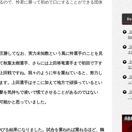
いるので、怜君に勝って初めて口にすることができる団体
Re
【
B
【
大
に圧勝してなお、実力未知数という風に怜選手のことを見
【
て秋葉太樹選手、さらには上田将竜選手まで初回で下す
北
上田戦ですね。我々のように年を重ねていると、努力し
【
ます。上田選手はそこに加えて地方で頑張っているとい
っ
撃を気持ちで凌いで慌てさせることがあるのではない
【
「
可能かと思っていました。
伸びる結果になりました。試合を重ねれば重ねるほど、鶴