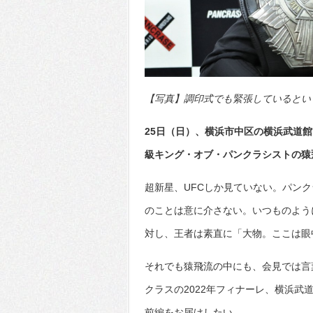
【写真】調印式でも緊張しているという猿
25日（日）、横浜市中区の横浜武道館で
級キング・オブ・パンクラシストの猿
超新星、UFCしか見ていない。パン
のことは意に介さない。いつものよう
対し、王者は素直に「大物。ここは眼
それでも猿飛流の中にも、会見では言
クラスの2022年フィナーレ、横浜武
前編をお届けしたい。