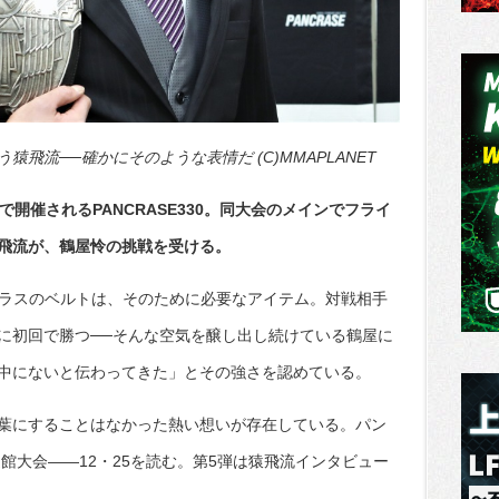
飛流──確かにそのような表情だ (C)MMAPLANET
開催されるPANCRASE330。同大会のメインでフライ
飛流が、鶴屋怜の挑戦を受ける。
クラスのベルトは、そのために必要なアイテム。対戦相手
に初回で勝つ──そんな空気を醸し出し続けている鶴屋に
中にないと伝わってきた」とその強さを認めている。
葉にすることはなかった熱い想いが存在している。パン
道館大会――12・25を読む。第5弾は猿飛流インタビュー