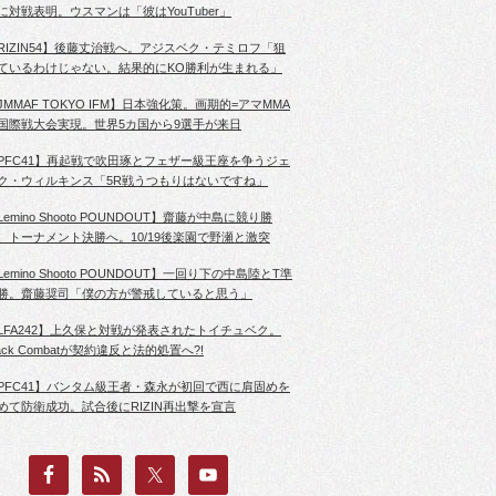
に対戦表明。ウスマンは「彼はYouTuber」
RIZIN54】後藤丈治戦へ。アジスベク・テミロフ「狙
ているわけじゃない。結果的にKO勝利が生まれる」
JMMAF TOKYO IFM】日本強化策。画期的=アマMMA
国際戦大会実現。世界5カ国から9選手が来日
PFC41】再起戦で吹田琢とフェザー級王座を争うジェ
ク・ウィルキンス「5R戦うつもりはないですね」
Lemino Shooto POUNDOUT】齋藤が中島に競り勝
、トーナメント決勝へ。10/19後楽園で野瀬と激突
Lemino Shooto POUNDOUT】一回り下の中島陸とT準
勝。齋藤奨司「僕の方が警戒していると思う」
LFA242】上久保と対戦が発表されたトイチュベク。
lack Combatが契約違反と法的処置へ?!
PFC41】バンタム級王者・森永が初回で西に肩固めを
めて防衛成功。試合後にRIZIN再出撃を宣言