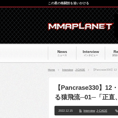
この星の格闘技を追いかける
News
Interview
Re
ニュース
インタビュー
試合
Home
Interview
,
J-CAGE
【Pancrase33
【Pancrase330
る猿飛流─01─「正
2022.12.15
Interview
J-CAGE