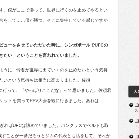
す。僕がここで勝って、世界に行くのを止めてやるとい
合をして……僕が勝つ。そこに集中している感じですか
ビューをさせていただいた時に、シンガポールでUFCの
行きたい」ということを言われていました。
ように、怜君が世界に出ていくのを止めたいという気持
たいという気持ちは相当に高まりました。佐須
 UFCに行って、『やっぱりここだな』って思いました。佐須君
人
ケットを買ってPPV大会を観に行きました。あれは……
【
ス
【
過ぎればUFCは諦めていました。パンクラスでベルトも取
「
を残すことが一番だろうとジムの代表とも話をして。それが
【