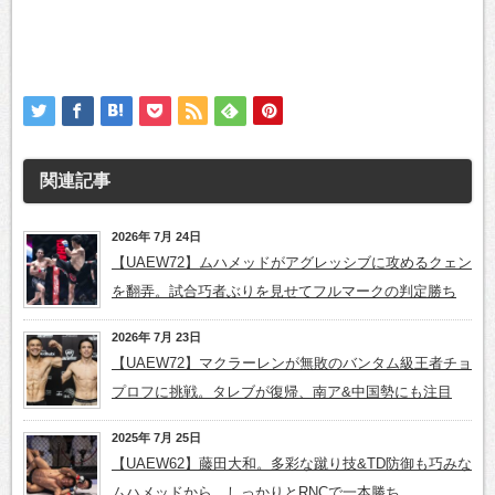
関連記事
2026年 7月 24日
【UAEW72】ムハメッドがアグレッシブに攻めるクェン
を翻弄。試合巧者ぶりを見せてフルマークの判定勝ち
2026年 7月 23日
【UAEW72】マクラーレンが無敗のバンタム級王者チョ
プロフに挑戦。タレブが復帰、南ア&中国勢にも注目
2025年 7月 25日
【UAEW62】藤田大和。多彩な蹴り技&TD防御も巧みな
ムハメッドから、しっかりとRNCで一本勝ち