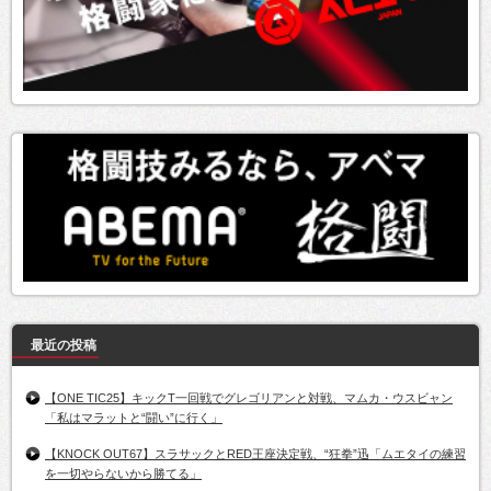
最近の投稿
【ONE TIC25】キックT一回戦でグレゴリアンと対戦、マムカ・ウスビャン
「私はマラットと“闘い”に行く」
【KNOCK OUT67】スラサックとRED王座決定戦、“狂拳”迅「ムエタイの練習
を一切やらないから勝てる」