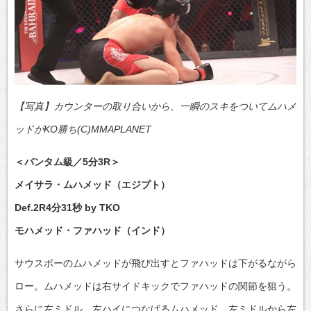
【写真】カウンターの取り合いから、一瞬のスキをついてムハメ
ッドがKO勝ち(C)MMAPLANET
＜バンタム級／5分3R＞
メイサラ・ムハメッド（エジプト）
Def.2R4分31秒 by TKO
モハメッド・ファハッド（インド）
サウスポーのムハメッドが飛び出すとファハッドは下がるながら
ロー。ムハメッドは右サイドキックでファハッドの関節を狙う。
さらに左ミドル、左ハイにつなげるムハメッド。左ミドルから左