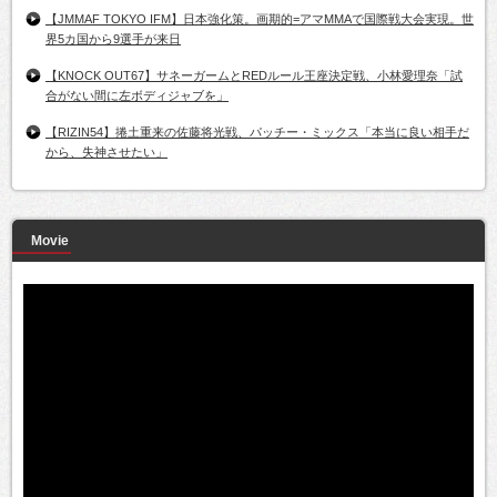
【JMMAF TOKYO IFM】日本強化策。画期的=アマMMAで国際戦大会実現。世
界5カ国から9選手が来日
【KNOCK OUT67】サネーガームとREDルール王座決定戦、小林愛理奈「試
合がない間に左ボディジャブを」
【RIZIN54】捲土重来の佐藤将光戦、パッチー・ミックス「本当に良い相手だ
から、失神させたい」
Movie