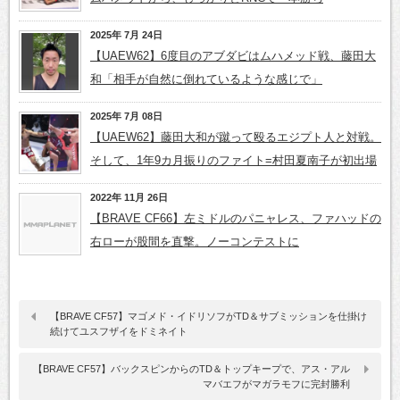
2025年 7月 24日
【UAEW62】6度目のアブダビはムハメッド戦、藤田大
和「相手が自然に倒れているような感じで」
2025年 7月 08日
【UAEW62】藤田大和が蹴って殴るエジプト人と対戦。
そして、1年9カ月振りのファイト=村田夏南子が初出場
2022年 11月 26日
【BRAVE CF66】左ミドルのパニャレス、ファハッドの
右ローが股間を直撃。ノーコンテストに
【BRAVE CF57】マゴメド・イドリソフがTD＆サブミッションを仕掛け
続けてユスフザイをドミネイト
【BRAVE CF57】バックスピンからのTD＆トップキープで、アス・アル
マバエフがマガラモフに完封勝利