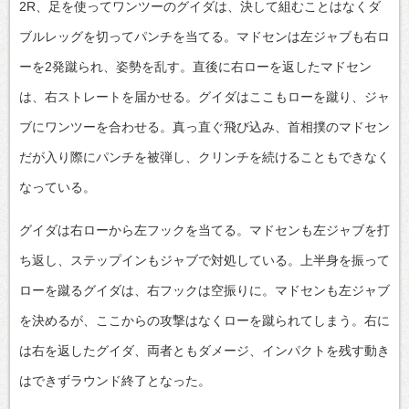
2R、足を使ってワンツーのグイダは、決して組むことはなくダ
ブルレッグを切ってパンチを当てる。マドセンは左ジャブも右ロ
ーを2発蹴られ、姿勢を乱す。直後に右ローを返したマドセン
は、右ストレートを届かせる。グイダはここもローを蹴り、ジャ
ブにワンツーを合わせる。真っ直ぐ飛び込み、首相撲のマドセン
だが入り際にパンチを被弾し、クリンチを続けることもできなく
なっている。
グイダは右ローから左フックを当てる。マドセンも左ジャブを打
ち返し、ステップインもジャブで対処している。上半身を振って
ローを蹴るグイダは、右フックは空振りに。マドセンも左ジャブ
を決めるが、ここからの攻撃はなくローを蹴られてしまう。右に
は右を返したグイダ、両者ともダメージ、インパクトを残す動き
はできずラウンド終了となった。