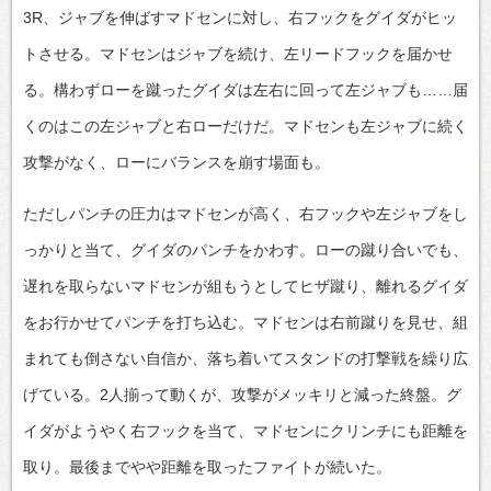
3R、ジャブを伸ばすマドセンに対し、右フックをグイダがヒッ
トさせる。マドセンはジャブを続け、左リードフックを届かせ
る。構わずローを蹴ったグイダは左右に回って左ジャブも……届
くのはこの左ジャブと右ローだけだ。マドセンも左ジャブに続く
攻撃がなく、ローにバランスを崩す場面も。
ただしパンチの圧力はマドセンが高く、右フックや左ジャブをし
っかりと当て、グイダのパンチをかわす。ローの蹴り合いでも、
遅れを取らないマドセンが組もうとしてヒザ蹴り、離れるグイダ
をお行かせてパンチを打ち込む。マドセンは右前蹴りを見せ、組
まれても倒さない自信か、落ち着いてスタンドの打撃戦を繰り広
げている。2人揃って動くが、攻撃がメッキリと減った終盤。グ
イダがようやく右フックを当て、マドセンにクリンチにも距離を
取り。最後までやや距離を取ったファイトが続いた。