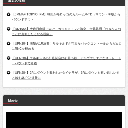
最近の投稿
【JMMAF TOKYO IFM】林田がモロッコのカルームをTD→マウント奪取から
パウンドアウト
【RIZIN54】大晦日出場に向け、ガジャマトフと激突。伊藤裕樹「好きな人の
ことは真似したくなる現象」
【UFN284】衝撃の1R決着！サルキルドが巧みなバックコントールからガムロ
にRNCを極める
【UFN284】エルキンスの引退試合は初回35秒、デルヴァリエが左ストレート
→パウンドで介錯
【UFN284】2Rにダウンを奪われたタイナラが、3Rにダウンを奪い返しレモ
ス越え&UFC4連勝に
Movie