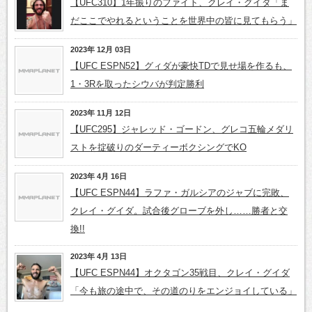
【UFC310】1年振りのファイト、クレイ・グイダ「ま
だここでやれるということを世界中の皆に見てもらう」
2023年 12月 03日
【UFC ESPN52】グィダが豪快TDで見せ場を作るも、
1・3Rを取ったシウバが判定勝利
2023年 11月 12日
【UFC295】ジャレッド・ゴードン、グレコ五輪メダリ
ストを掟破りのダーティーボクシングでKO
2023年 4月 16日
【UFC ESPN44】ラファ・ガルシアのジャブに完敗、
クレイ・グイダ。試合後グローブを外し……勝者と交
換!!
2023年 4月 13日
【UFC ESPN44】オクタゴン35戦目、クレイ・グイダ
「今も旅の途中で、その道のりをエンジョイしている」