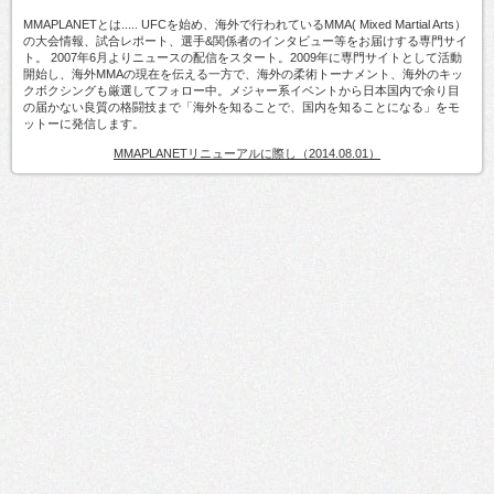
MMAPLANETとは..... UFCを始め、海外で行われているMMA( Mixed Martial Arts）
の大会情報、試合レポート、選手&関係者のインタビュー等をお届けする専門サイ
ト。 2007年6月よりニュースの配信をスタート。2009年に専門サイトとして活動
開始し、海外MMAの現在を伝える一方で、海外の柔術トーナメント、海外のキッ
クボクシングも厳選してフォロー中。メジャー系イベントから日本国内で余り目
の届かない良質の格闘技まで「海外を知ることで、国内を知ることになる」をモ
ットーに発信します。
MMAPLANETリニューアルに際し（2014.08.01）