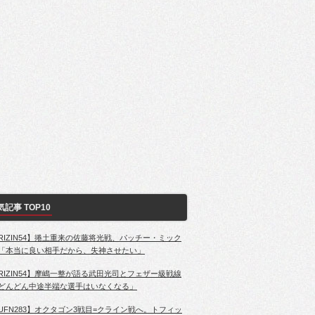
気記事 TOP10
RIZIN54】捲土重来の佐藤将光戦、パッチー・ミック
「本当に良い相手だから、失神させたい」
RIZIN54】摩嶋一整が語る武田光司とフェザー級戦線
どんどん中途半端な選手はいなくなる」
UFN283】オクタゴン3戦目=クライン戦へ。トフィッ