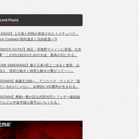
cent Posts
LFA242】上久保と対戦が発表されたトイチュベク。
lack Combatが契約違反と法的処置へ?!
KNOCK OUT67】地元・羽曳野でメインに登場。久井
夢「この日は自分のための大会、最高の日にする」
ONE SAMURAI02】修斗王者=田上こゆると激突、山
渓人「得意な動きと得意な動きが繋がって――」
RIZIN54】後藤丈治戦へ。アジスベク・テミロフ「狙
ているわけじゃない。結果的にKO勝利が生まれる」
RIZIN54】摩嶋一整が語る武田光司とフェザー級戦線
どんどん中途半端な選手はいなくなる」