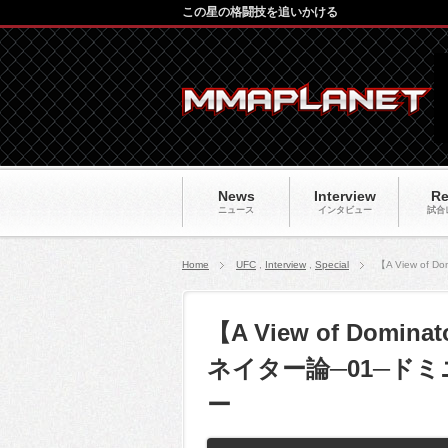
この星の格闘技を追いかける
News
Interview
Re
ニュース
インタビュー
試合
Home
UFC
,
Interview
,
Special
【A View 
【A View of Do
ネイター論─01─ド
ー