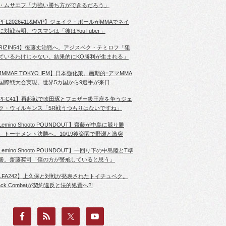
・ムサエフ「力強い勝ち方ができるだろう」
PFL2026#11&MVP】ジェイク・ポールがMMAでネイ
に対戦表明。ウスマンは「彼はYouTuber」
RIZIN54】後藤丈治戦へ。アジスベク・テミロフ「狙
ているわけじゃない。結果的にKO勝利が生まれる」
JMMAF TOKYO IFM】日本強化策。画期的=アマMMA
国際戦大会実現。世界5カ国から9選手が来日
PFC41】再起戦で吹田琢とフェザー級王座を争うジェ
ク・ウィルキンス「5R戦うつもりはないですね」
Lemino Shooto POUNDOUT】齋藤が中島に競り勝
、トーナメント決勝へ。10/19後楽園で野瀬と激突
Lemino Shooto POUNDOUT】一回り下の中島陸とT準
勝。齋藤奨司「僕の方が警戒していると思う」
LFA242】上久保と対戦が発表されたトイチュベク。
lack Combatが契約違反と法的処置へ?!