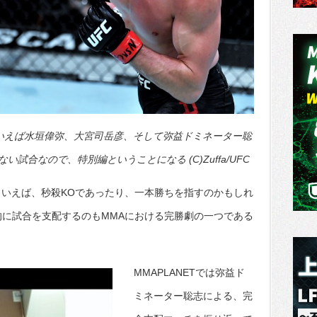
といえば水垣偉弥、大宮司岳彦、そして弥益ドミネーター聡
試合なので、特別編ということになる (C)Zuffa/UFC
といえば、秒殺KOであったり、一本勝ちを指すのかもしれ
的に試合を支配するのもMMAにおける完勝劇の一つである
MMAPLANETでは弥益ド
ミネーター聡志による、完