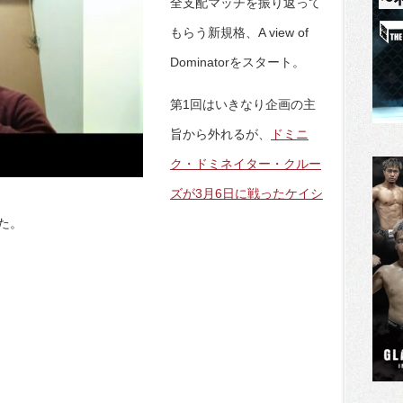
全支配マッチを振り返って
もらう新規格、A view of
Dominatorをスタート。
第1回はいきなり企画の主
旨から外れるが、
ドミニ
ク・ドミネイター・クルー
ズが3月6日に戦ったケイシ
た。