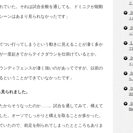
ク
れていた。それは試合全般を通しても、ドミニクが能動
【
シーンはあまり見られなかったです」
ト
【
っ
【
てつい行ってしまうという動きに見えることが凄く多か
で
が一度起きてからテイクダウンを仕掛けているとか。
【
イ
ウンディフェンスが凄く強いのがあってですが、以前の
【
るということができていなかったです」
ち
【
も見られました。
決
【
たからそうなったのか……。試合を通してみて、構えて
B
した。オーソでしっかりと構えを取ることが多かった。
ていたので、前足を削られてしまったとところもありま