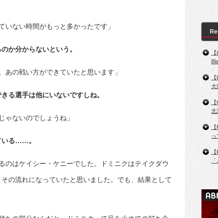
ていない時間がもっと多かったです」
Re
るのか分からないという。
【
B
、あの戦い方ができていたと思います」
【
大
できる選手は他にいないですしね。
【
北
じゃないのでしょうね」
【
っ
ている……。
【
「
るのはケイシー・ケニーでした。ドミニクはテイクダウ
、その流れになっていたと思いました。でも、結果として