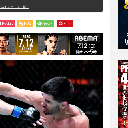
弥益ドミネーター聡志
Pocket
RSS
feedly
Pin it