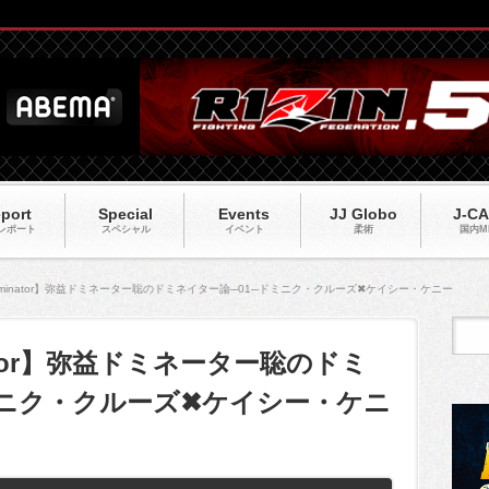
port
Special
Events
JJ Globo
J-C
レポート
スペシャル
イベント
柔術
国内M
of Dominator】弥益ドミネーター聡のドミネイター論─01─ドミニク・クルーズ✖ケイシー・ケニー
minator】弥益ドミネーター聡のドミ
ミニク・クルーズ✖ケイシー・ケニ