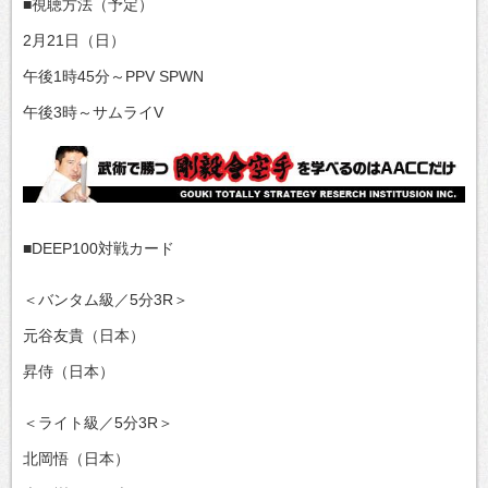
■視聴方法（予定）
2月21日（日）
午後1時45分～PPV SPWN
午後3時～サムライV
■DEEP100対戦カード
＜バンタム級／5分3R＞
元谷友貴（日本）
昇侍（日本）
＜ライト級／5分3R＞
北岡悟（日本）