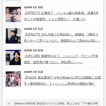
2026年 5月 29日
【UFN277】計量終了 バンタム級の朝倉海、急遽135
ポンドの鶴屋怜。ともに問題なく、計量パス
2026年 5月 21日
【UFN277】14カ月振りの再起戦へ、鶴屋怜「2番目で
良いやって思うようなら、格闘技なんて辞めれば良い」
2026年 5月 06日
【UFC328】鶴屋怜が占う、ジョシュア・ヴァン×平良
達郎「達郎君が勝つなら、4R以降に――」
2026年 3月 31日
【Flash】過去最強?! 今年のRoad to UFCは4階級に11選
手＝勝率8割4分。フィニッシュ率68%の精鋭が挑む
【Road to ONE04】第1試合でリトルと対戦、田上こゆる「アマ修斗の時