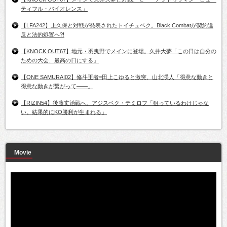
ティフル・バイオレンス」
【LFA242】上久保と対戦が発表されたトイチュベク。Black Combatが契約違
反と法的処置へ?!
【KNOCK OUT67】地元・羽曳野でメインに登場。久井大夢「この日は自分の
ための大会、最高の日にする」
【ONE SAMURAI02】修斗王者=田上こゆると激突、山北渓人「得意な動きと
得意な動きが繋がって――」
【RIZIN54】後藤丈治戦へ。アジスベク・テミロフ「狙っているわけじゃな
い。結果的にKO勝利が生まれる」
Movie