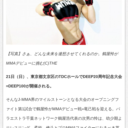
【写真】さぁ、どんな未来を連想させてくれるのか。鶴屋怜が
MMAデビューに挑む(C)THE
21日（日）、東京都文京区のTDCホールでDEEP20周年記念大会
=DEEP100が開催される。
そんなJ-MMA界のマイルストーンとなる大会のオープニングフ
ァイト第1試合で鶴屋怜がMMAデビュー戦=竜己戦を迎える。パ
ラエストラ千葉ネットワーク鶴屋浩代表の次男の怜は、幼少期よ
りレスリング、柔術、修斗とプロMMAファイターになるべき英