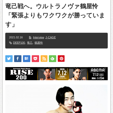
竜己戦へ。ウルトラノヴァ鶴屋怜
「緊張よりもワクワクが勝っていま
す」
2021.02.16
Interview
J-CAGE
DEEP100
,
竜己
,
鶴屋怜