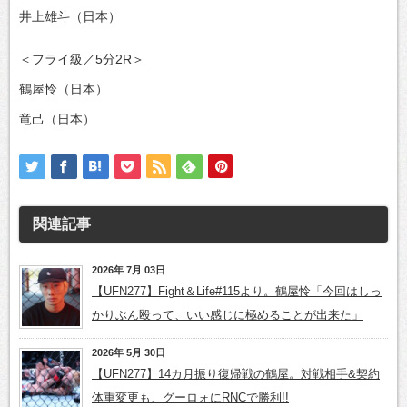
井上雄斗（日本）
＜フライ級／5分2R＞
鶴屋怜（日本）
竜己（日本）
関連記事
2026年 7月 03日
【UFN277】Fight＆Life#115より。鶴屋怜「今回はしっ
かりぶん殴って、いい感じに極めることが出来た」
2026年 5月 30日
【UFN277】14カ月振り復帰戦の鶴屋。対戦相手&契約
体重変更も、グーロォにRNCで勝利!!